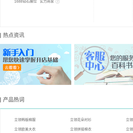
1688钻石展位
实力商家
热点资讯
产品热词
立领韩版棉服
立领花朵衬衫
立
立领欧美大衣
立领拼接棉衣
立