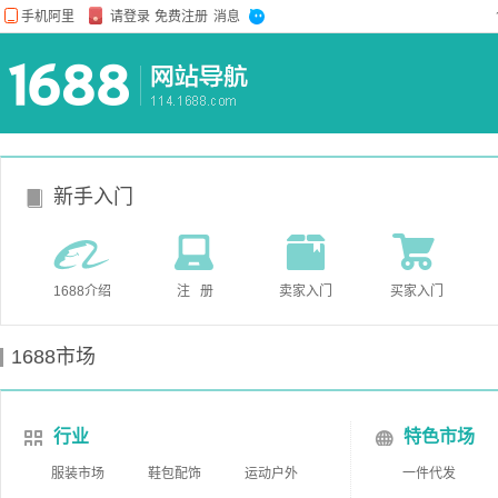
新手入门
1688介绍
注 册
卖家入门
买家入门
1688市场
行业
特色市场
服装市场
鞋包配饰
运动户外
一件代发