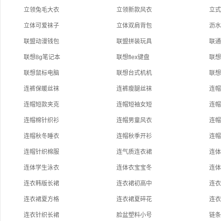
立领兔毛大衣
立领新款风衣
立
立体可爱袜子
立体双肩背包
沥
联盟动漫钱包
联盟拼装玩具
联
联想8g笔记本
联想flex键盘
联想
联想鼠标电脑
联想台式机机
联
连裤保暖丝袜
连裤瘦腿丝袜
连帽
连帽短款夹克
连帽短袖女短
连
连帽棉针织衫
连帽男童风衣
连
连帽秋冬睡衣
连帽秋季开衫
连
连帽针织棉服
连气质连衣裙
连
连体学生泳衣
连体衣宝宝冬
连
连衣韩版长裙
连衣裙初高中
连
连衣裙夏方格
连衣裙夏碎花
连
连衣针织长裙
脸盆塑料小号
链