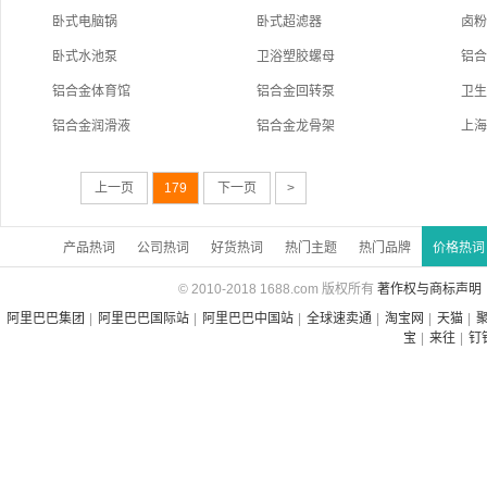
卧式电脑锅
卧式超滤器
卤
卧式水池泵
卫浴塑胶螺母
铝
铝合金体育馆
铝合金回转泵
卫
铝合金润滑液
铝合金龙骨架
上
上一页
179
下一页
>
产品热词
公司热词
好货热词
热门主题
热门品牌
价格热词
© 2010-2018 1688.com 版权所有
著作权与商标声明
阿里巴巴集团
|
阿里巴巴国际站
|
阿里巴巴中国站
|
全球速卖通
|
淘宝网
|
天猫
|
宝
|
来往
|
钉