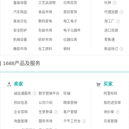
童装母婴
工艺品宠物
日用百货
伙拼
汽车用品
食品市场
家纺家饰
代理加盟
美妆日化
数码家电
电工电子
淘工厂
安全防护
包装市场
电子元器件
进口货源
机械设备
纺织市场
仪器仪表
零售通
橡胶市场
化工原料
钢材
新品快订
1688产品及服务
卖家
买家
诚信通服务
数字营销平台
旺铺
阿里旺旺
供应信息
公司介绍
精准营销
我的进货单
企业官网
生意参谋
客户管理
询价单
询盘管理
服务市场
千牛工作台
交易管理