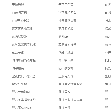
干抛光线
干花三色堇
刺
前盖隔音棉
削苹果机刀头
pl
pnp开关电路
排气管防火套
排
蓝牙耳机电源板
蓝牙表机芯
接
蓝涂层砂带
蓝翎ppr
蓝牙
蓝莓果酱包装机械
芯滤油机设备
蓝
花公子靴
花彩色纸丝
花
闪闪水钻高跟婚鞋
阀口袋卡纸
阀
阆中服装
防指纹水杯
防
塑胶模具节能设备
塑胶电熨斗
塑
塑身纤维粉
塑身美体保健服装
塑
婴儿专用袖套
婴儿夏衣
婴
婴儿冬季睡袋羽绒
婴儿奶瓶儿童玩具
婴
婴儿服装亚麻布
婴儿吊链
婴