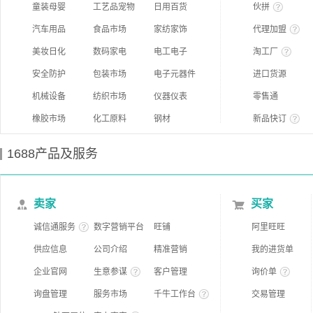
童装母婴
工艺品宠物
日用百货
伙拼
汽车用品
食品市场
家纺家饰
代理加盟
美妆日化
数码家电
电工电子
淘工厂
安全防护
包装市场
电子元器件
进口货源
机械设备
纺织市场
仪器仪表
零售通
橡胶市场
化工原料
钢材
新品快订
1688产品及服务
卖家
买家
诚信通服务
数字营销平台
旺铺
阿里旺旺
供应信息
公司介绍
精准营销
我的进货单
企业官网
生意参谋
客户管理
询价单
询盘管理
服务市场
千牛工作台
交易管理