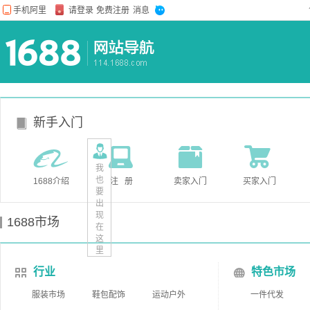
新手入门
我
也
1688介绍
注 册
卖家入门
买家入门
要
出
现
1688市场
在
这
里
行业
特色市场
服装市场
鞋包配饰
运动户外
一件代发