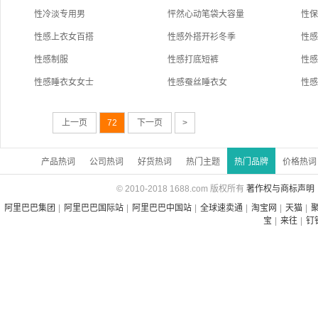
性冷淡专用男
怦然心动笔袋大容量
性
性感上衣女百搭
性感外搭开衫冬季
性
性感制服
性感打底短裤
性
性感睡衣女女士
性感蚕丝睡衣女
性
上一页
72
下一页
>
产品热词
公司热词
好货热词
热门主题
热门品牌
价格热词
© 2010-2018 1688.com 版权所有
著作权与商标声明
阿里巴巴集团
|
阿里巴巴国际站
|
阿里巴巴中国站
|
全球速卖通
|
淘宝网
|
天猫
|
宝
|
来往
|
钉