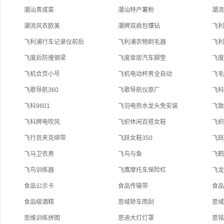
潮汕青咸菜
潮汕特产薯粉
潮
潮流风衣欧美
潮牌双肩包镶钻
飞利
飞利浦行车记录仪前后
飞利浦衣物剃毛器
飞
飞度后防撞钢梁
飞度单层汽车脚垫
飞
飞机合页小号
飞机电动杯男全自动
飞毛
飞歌导航360
飞歌导航仪原厂
飞科
飞科9601
飞羽电热水龙头免安装
飞致
飞科牌电吹风
飞织休闲百搭女鞋
飞
飞行员夹克绑带
飞跃女鞋350
飞
飞马卫衣男
飞鸟与鱼
飞
飞鸟训练器
飞鹰摩托车保险杠
飞
食品公示卡
食品传输带
食
食品级酒精
思域轿车雨刮
思
思维训练拼图
思迪大灯灯罩
思