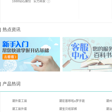
1688钻石展位
实力商家
热点资讯
产品热词
潮外套工装
潮宏基哆啦a梦手链
潮
潮工装外套
潮宝贝纸尿裤
潮