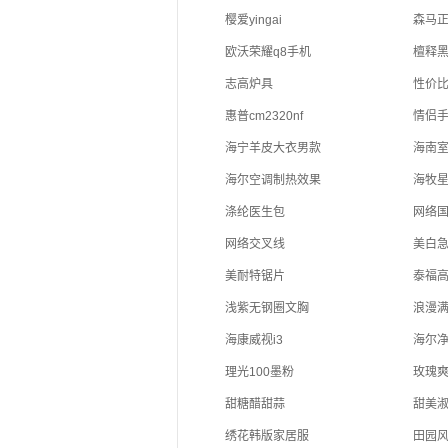
樱爱yingai
森马
欧沃荣耀q8手机
檀释
志高炉具
性价
惠普cm2320nf
情侣
海宁羊皮大衣男款
海南
海尔空调制热效果
海牧
涤纶医生包
网络
网络交叉线
美白
美耐特锯片
泰福
浅紫无钢圈文胸
浪漫
海康威视i3
海尔
理光100墨粉
玫瑰
甜糖醋甜蒜
甜美
绣花韩版家居服
田园