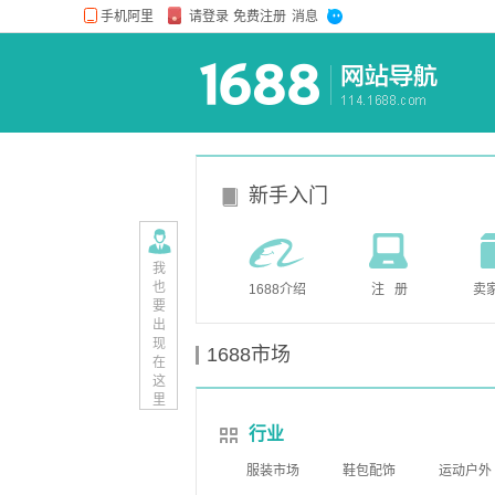
新手入门
我
也
1688介绍
注 册
卖
要
出
现
1688市场
在
这
里
行业
服装市场
鞋包配饰
运动户外