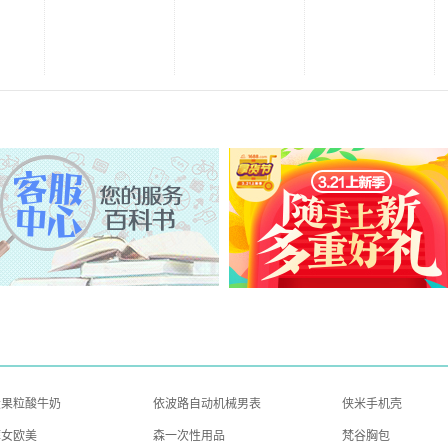
大果粒酸牛奶
依波路自动机械男表
侠米手机壳
裤女欧美
森一次性用品
梵谷胸包