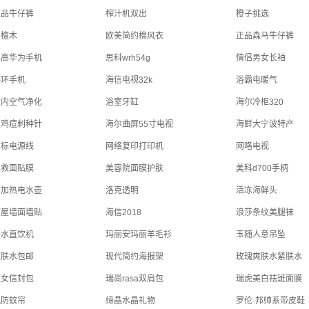
正品牛仔裤
榨汁机双出
橙子挑选
黑檀木
欧美简约棉风衣
正品森马牛仔裤
比高华为手机
思科wrh54g
情侣男女长袖
手环手机
海信电视32k
浴霸电暖气
室内空气净化
浴室牙缸
海尔冷柜320
星鸡痘刺种针
海尔曲屏55寸电视
海鲜大宁波特产
国标电源线
网络复印打印机
网咯电视
急救面贴膜
美容院面膜护肤
美科d700手柄
高加热电水壶
洛克透明
活冻海鲜头
满屋墙面墙贴
海信2018
浪莎条纹美腿袜
净水直饮机
玛丽安玛丽羊毛衫
玉随人意吊坠
爽肤水包邮
现代简约海报架
玫瑰爽肤水紧肤水
淑女信封包
瑞尚rasa双肩包
瑞虎美白祛斑面膜
风防蚊帘
缔晶水晶礼物
罗伦·邦帅系带皮鞋