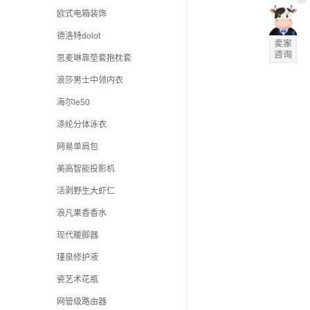
欧式电箱装饰
德洛特dolot
思麦琳靠垫套抱枕套
浪莎男士中领内衣
海尔le50
涤纶分体泳衣
网易单肩包
美高智能投影机
活剥野生大虾仁
浪凡果香香水
现代暖脚器
瑾泉修护液
瓷艺术花瓶
网管级路由器