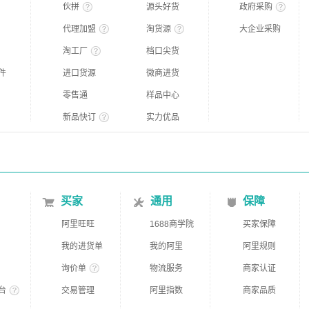
伙拼
源头好货
政府采购
代理加盟
淘货源
大企业采购
淘工厂
档口尖货
件
进口货源
微商进货
零售通
样品中心
新品快订
实力优品
买家
通用
保障
阿里旺旺
1688商学院
买家保障
我的进货单
我的阿里
阿里规则
询价单
物流服务
商家认证
台
交易管理
阿里指数
商家品质