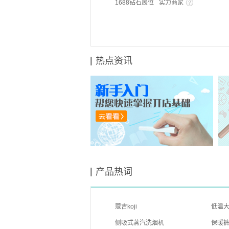
1688钻石展位
实力商家
热点资讯
产品热词
蔻吉koji
低温
侧吸式蒸汽洗烟机
保暖