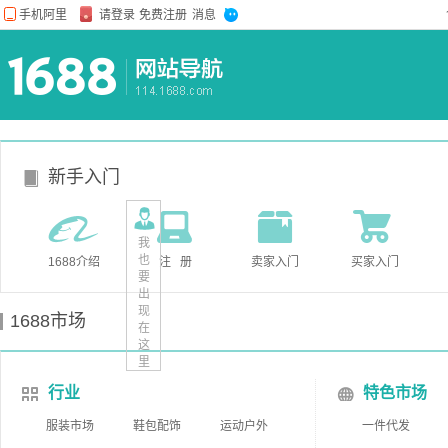
新手入门
我
也
1688介绍
注 册
卖家入门
买家入门
要
出
现
1688市场
在
这
里
行业
特色市场
服装市场
鞋包配饰
运动户外
一件代发