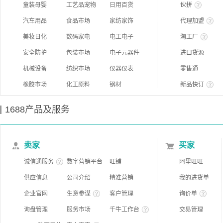
童装母婴
工艺品宠物
日用百货
伙拼
汽车用品
食品市场
家纺家饰
代理加盟
美妆日化
数码家电
电工电子
淘工厂
安全防护
包装市场
电子元器件
进口货源
机械设备
纺织市场
仪器仪表
零售通
橡胶市场
化工原料
钢材
新品快订
1688产品及服务
卖家
买家
诚信通服务
数字营销平台
旺铺
阿里旺旺
供应信息
公司介绍
精准营销
我的进货单
企业官网
生意参谋
客户管理
询价单
询盘管理
服务市场
千牛工作台
交易管理