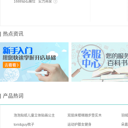
1688钻石展位
实力商家
热点资讯
产品热词
泡泡贴纸儿童立体贴画公主
双层床楼梯踏步垫实木
羽
toni&guy梳子
运动护膝女健身
朵