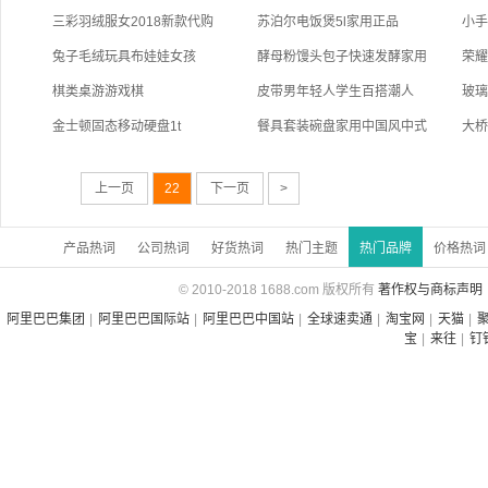
三彩羽绒服女2018新款代购
苏泊尔电饭煲5l家用正品
小
兔子毛绒玩具布娃娃女孩
酵母粉馒头包子快速发酵家用
荣耀
棋类桌游游戏棋
皮带男年轻人学生百搭潮人
玻
金士顿固态移动硬盘1t
餐具套装碗盘家用中国风中式
大
上一页
22
下一页
>
产品热词
公司热词
好货热词
热门主题
热门品牌
价格热词
© 2010-2018 1688.com 版权所有
著作权与商标声明
阿里巴巴集团
|
阿里巴巴国际站
|
阿里巴巴中国站
|
全球速卖通
|
淘宝网
|
天猫
|
宝
|
来往
|
钉