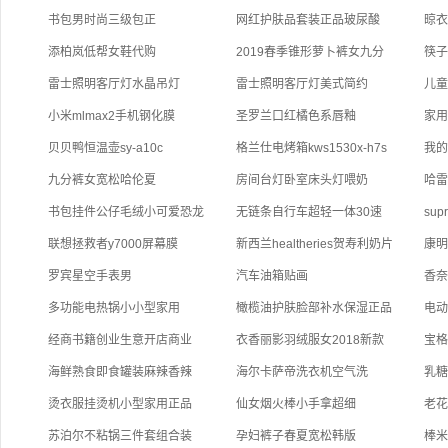
书包男时尚三级包正
网红护肤品套装正品玻尿酸
晾
添柏岚低帮女鞋代购
2019春季锥形萝卜裤女九分
筷
雷士照明客厅灯水晶吊灯
雷士照明客厅灯美式简约
儿
小米mlmax2手机钢化膜
圣罗兰口红橘色系唇釉
家
贝贝鸭恒温壶sy-a10c
格兰仕电烤箱kws1530x-h7s
我的
九分裤女宽松哈伦夏
房间台灯卧室床头灯喂奶
哈
书包挂件公仔毛绒小可爱恐龙
无链条自行车超轻一体30速
su
联想拯救者y7000屏幕膜
新西兰healtheries贺寿利奶片
康明
罗宾星空手表男
汽车油箱贴画
香
多功能电热锅小小型家用
橄榄油护肤脸部补水保湿正品
电
经商书籍创业生意开店商业
衣香丽影羽绒服女2018新款
宝
海鲜熟食即食罐装麻辣香辣
海尔卡萨帝洗衣机空气洗
乳
烫衣服挂烫机小型家用正品
仙女烟火棒小手拿超细
老
苏泊尔不粘锅三件套组合装
孕妇裤子春夏宽松韩版
棒