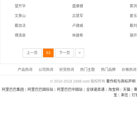
望开华
盛康健
窦
文景山
吕慧军
姜
戴加法
卢建威
戴
傅清泉
林建希
骆
上一页
63
下一页
>
产品热词
公司热词
好货热词
热门主题
热门品牌
价格热词
© 2010-2018 1688.com 版权所有
著作权与商标声明
阿里巴巴集团
|
阿里巴巴国际站
|
阿里巴巴中国站
|
全球速卖通
|
淘宝网
|
天猫
|
宝
|
来往
|
钉