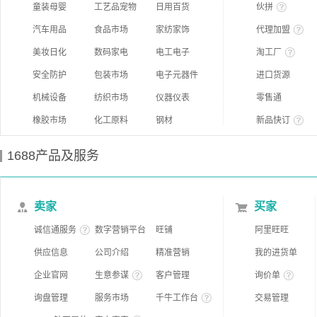
童装母婴
工艺品宠物
日用百货
伙拼
汽车用品
食品市场
家纺家饰
代理加盟
美妆日化
数码家电
电工电子
淘工厂
安全防护
包装市场
电子元器件
进口货源
机械设备
纺织市场
仪器仪表
零售通
橡胶市场
化工原料
钢材
新品快订
1688产品及服务
卖家
买家
诚信通服务
数字营销平台
旺铺
阿里旺旺
供应信息
公司介绍
精准营销
我的进货单
企业官网
生意参谋
客户管理
询价单
询盘管理
服务市场
千牛工作台
交易管理