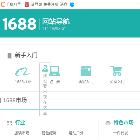
新手入门
我
也
1688介绍
注 册
卖家入门
买家入门
要
出
现
1688市场
在
这
里
行业
特色市场
服装市场
鞋包配饰
运动户外
一件代发