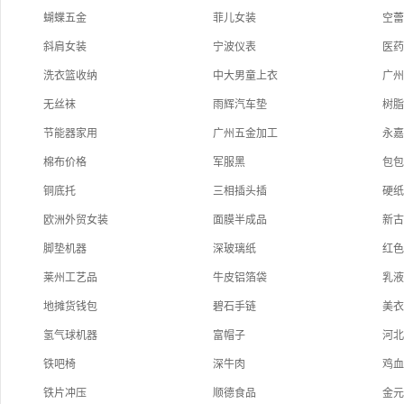
蝴蝶五金
菲儿女装
空
斜肩女装
宁波仪表
医
洗衣篮收纳
中大男童上衣
广
无丝袜
雨辉汽车垫
树
节能器家用
广州五金加工
永
棉布价格
军服黑
包
铜底托
三相插头插
硬
欧洲外贸女装
面膜半成品
新
脚垫机器
深玻璃纸
红
莱州工艺品
牛皮铝箔袋
乳
地摊货钱包
碧石手链
美
氢气球机器
富帽子
河
铁吧椅
深牛肉
鸡
铁片冲压
顺德食品
金