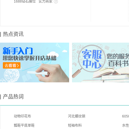
1688钻石展位
实力商家
热点资讯
产品热词
动物印花布
河北螺纹钢
60
瓢鞋平底单鞋
短袖布料
水