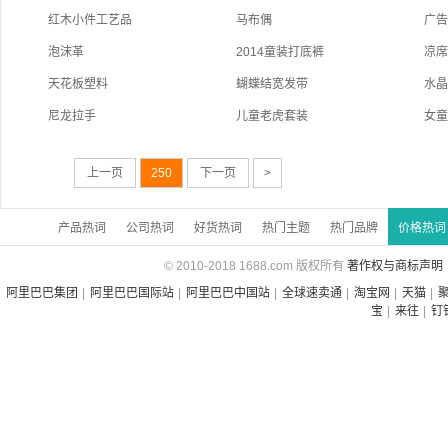
红木小件工艺品
马布偶
广
泡沫革
2014童装打底裤
凉
天花板塑料
蝴蝶结宽发带
水
尼龙拉手
儿童老虎套装
女
上一页
250
下一页
>
产品热词
公司热词
好货热词
热门主题
热门品牌
价格热词
© 2010-2018 1688.com 版权所有
著作权与商标声明
阿里巴巴集团
|
阿里巴巴国际站
|
阿里巴巴中国站
|
全球速卖通
|
淘宝网
|
天猫
|
宝
|
来往
|
钉