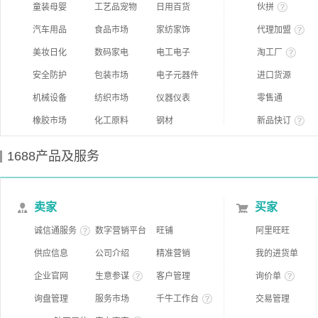
童装母婴
工艺品宠物
日用百货
伙拼
汽车用品
食品市场
家纺家饰
代理加盟
美妆日化
数码家电
电工电子
淘工厂
安全防护
包装市场
电子元器件
进口货源
机械设备
纺织市场
仪器仪表
零售通
橡胶市场
化工原料
钢材
新品快订
1688产品及服务
卖家
买家
诚信通服务
数字营销平台
旺铺
阿里旺旺
供应信息
公司介绍
精准营销
我的进货单
企业官网
生意参谋
客户管理
询价单
询盘管理
服务市场
千牛工作台
交易管理