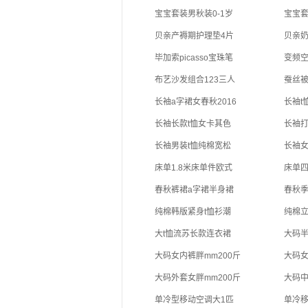
宝宝套装男秋装0-1岁
宝宝套
贝亲产褥期护理垫4片
贝亲奶
毕加索picasso宝珠笔
变频空
布艺沙发组合123三人
蚕丝被
长袖a字裙女春秋2016
长袖t
长袖长款t恤女卡其色
长袖打
长袖男装t恤纯棉宽松
长袖女
床单1.8米床单件欧式
床单四
春秋裤裙a字裙半身裙
春秋季
纯棉韩版紧身t恤衫潮
纯棉立
大t恤流苏长款连衣裙
大码半
大码女内裤胖mm200斤
大码女
大码外套女胖mm200斤
大码中
单冷型移动空调大1匹
单冷移