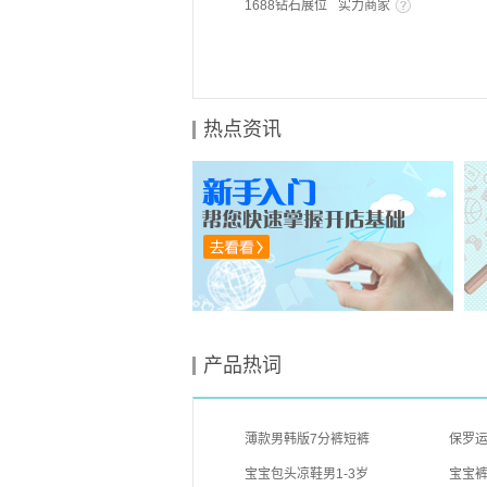
1688钻石展位
实力商家
热点资讯
产品热词
薄款男韩版7分裤短裤
保罗运
宝宝包头凉鞋男1-3岁
宝宝裤