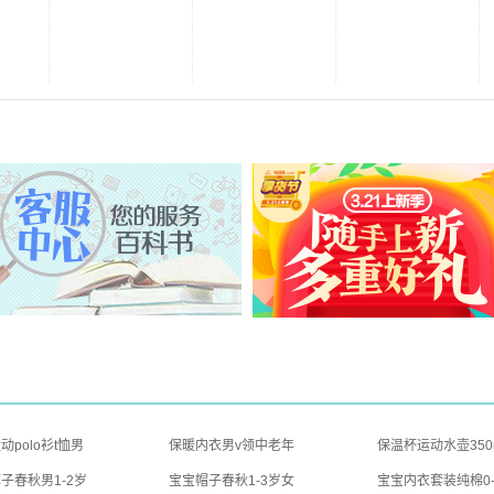
动polo衫t恤男
保暖内衣男v领中老年
保温杯运动水壶350
子春秋男1-2岁
宝宝帽子春秋1-3岁女
宝宝内衣套装纯棉0-