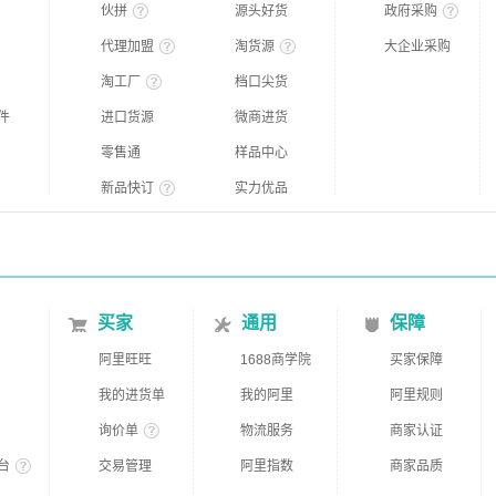
伙拼
源头好货
政府采购
代理加盟
淘货源
大企业采购
淘工厂
档口尖货
件
进口货源
微商进货
零售通
样品中心
新品快订
实力优品
买家
通用
保障
阿里旺旺
1688商学院
买家保障
我的进货单
我的阿里
阿里规则
询价单
物流服务
商家认证
台
交易管理
阿里指数
商家品质