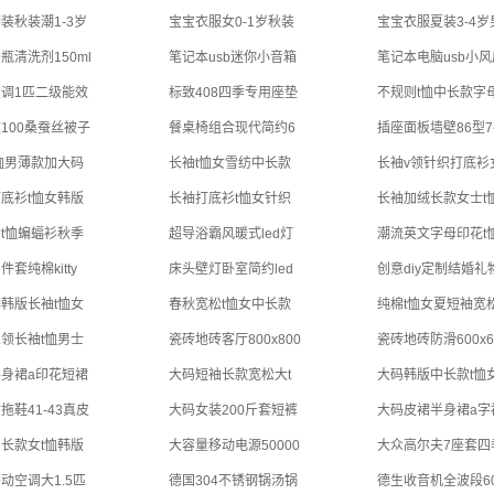
装秋装潮1-3岁
宝宝衣服女0-1岁秋装
宝宝衣服夏装3-4岁
瓶清洗剂150ml
笔记本usb迷你小音箱
笔记本电脑usb小风
调1匹二级能效
标致408四季专用座垫
不规则t恤中长款字
100桑蚕丝被子
餐桌椅组合现代简约6
插座面板墙壁86型7
恤男薄款加大码
长袖t恤女雪纺中长款
长袖v领针织打底衫
底衫t恤女韩版
长袖打底衫t恤女针织
长袖加绒长款女士t
t恤蝙蝠衫秋季
超导浴霸风暖式led灯
潮流英文字母印花t
件套纯棉kitty
床头壁灯卧室简约led
创意diy定制结婚礼
韩版长袖t恤女
春秋宽松t恤女中长款
纯棉t恤女夏短袖宽
领长袖t恤男士
瓷砖地砖客厅800x800
瓷砖地砖防滑600x6
身裙a印花短裙
大码短袖长款宽松大t
大码韩版中长款t恤
拖鞋41-43真皮
大码女装200斤套短裤
大码皮裙半身裙a字
长款女t恤韩版
大容量移动电源50000
大众高尔夫7座套四
动空调大1.5匹
德国304不锈钢锅汤锅
德生收音机全波段60