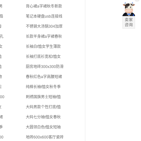
男
背心裙a字裙秋冬新款
扇
笔记本硬盘usb连接线
母
不锈钢大汤锅304加厚
孔
长款半身裙a字裙春秋
女
长袖白t恤女学生薄款
恤
长袖打底衫宽松t恤女
恤
厨房地砖300x300防滑
物
春秋红色a字高腰短裙
松
纯棉长袖t恤女秋冬季
00
刺绣国旗男士短袖t恤
女
大码男款个性打底t恤
裙
大码七分袖t恤女春秋
季
大圆领白色t恤女短袖
0
地砖600x600客厅瓷砖