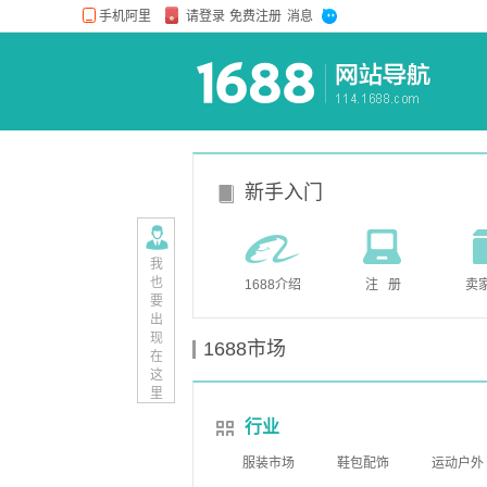
新手入门
我
也
1688介绍
注 册
卖
要
出
现
1688市场
在
这
里
行业
服装市场
鞋包配饰
运动户外