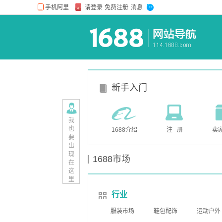
新手入门
我
也
1688介绍
注 册
卖
要
出
现
1688市场
在
这
里
行业
服装市场
鞋包配饰
运动户外