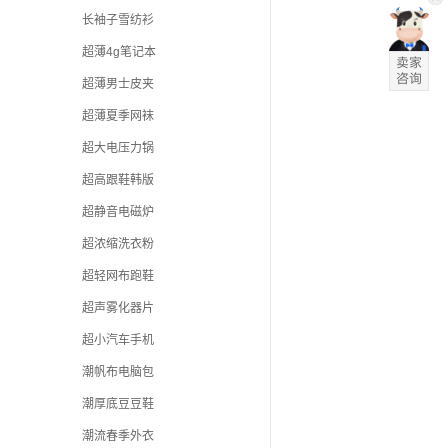
长袖子雪纺衫
超薄4g笔记本
超薄男士皮夹
超薄夏季网袜
超大电压力锅
超高跟鞋韩版
超静音电磁炉
超浓缩洗衣粉
超轻网布跑鞋
超声雾化器片
超小汽车手机
潮帆布电脑包
潮厚底豆豆鞋
潮流春季外衣