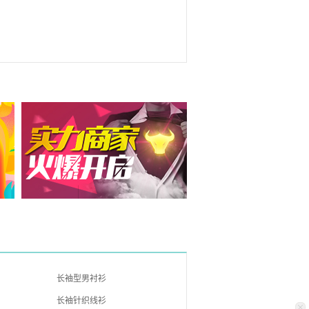
长袖型男衬衫
长袖针织线衫