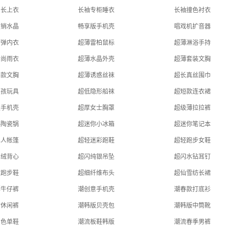
中长上衣
长袖专柜睡衣
长袖撞色衬衣
直销水晶
畅享版手机壳
唱戏机扩音器
高弹内衣
超薄雷柏鼠标
超薄淋浴手持
时尚雨衣
超薄水晶外壳
超薄套装文胸
新款文胸
超薄诱惑丝袜
超长真丝围巾
男孩玩具
超低隐形船袜
超短款连衣裙
性手机壳
超厚女士胸罩
超级薄拉拉裤
热陶瓷锅
超迷你小冰箱
超迷你笔记本
单人帐篷
超轻迷彩跑鞋
超轻跑步女鞋
羽绒背心
超闪纯银吊坠
超闪水钻耳钉
适跑步鞋
超细纤维布头
超仙雪纺长裙
薄牛仔裤
潮创意手机壳
潮春款打底衫
古休闲裤
潮韩版贝壳包
潮韩版中筒靴
白色单鞋
潮流板鞋韩版
潮流春季男裤