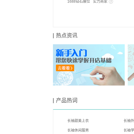
1688钻石展位
实力商家
热点资讯
产品热词
长袖甜美上衣
长袖
长袖休闲服男
长袖