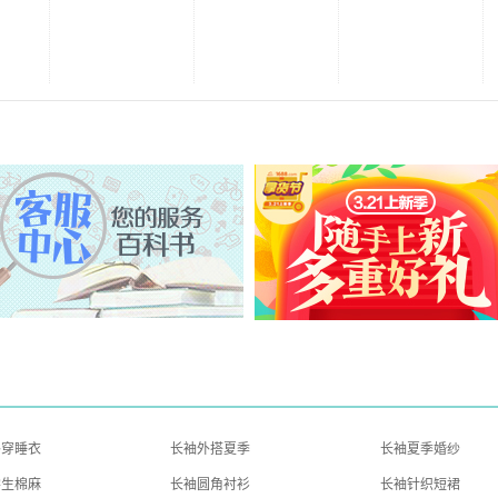
外穿睡衣
长袖外搭夏季
长袖夏季婚纱
学生棉麻
长袖圆角衬衫
长袖针织短裙