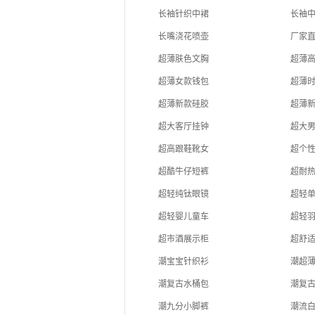
长袖针织中裙
长袖
长嘴浇花喷壶
厂家
超薄肤色文胸
超薄
超薄女款钱包
超薄
超薄新款硅胶
超薄
超大客厅挂钟
超大
超高跟鞋靴女
超个
超酷牛仔短裤
超耐
超轻纯钛眼镜
超轻
超轻婴儿童车
超轻
超市酒展示柜
超舒
潮宝宝针织衫
潮超
潮复古水桶包
潮复
潮九分小脚裤
潮流