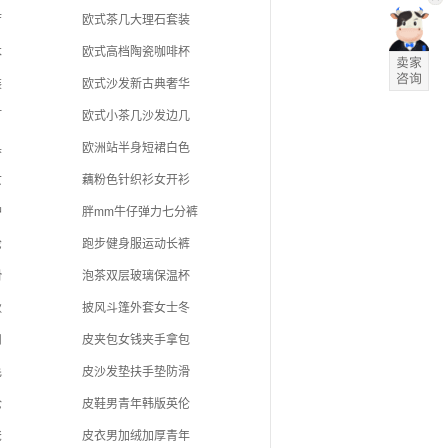
厅
欧式茶几大理石套装
木
欧式高档陶瓷咖啡杯
装
欧式沙发新古典奢华
灯
欧式小茶几沙发边几
具
欧洲站半身短裙白色
女
藕粉色针织衫女开衫
护
胖mm牛仔弹力七分裤
纶
跑步健身服运动长裤
滑
泡茶双层玻璃保温杯
秋
披风斗篷外套女士冬
扣
皮夹包女钱夹手拿包
毛
皮沙发垫扶手垫防滑
伦
皮鞋男青年韩版英伦
爸
皮衣男加绒加厚青年