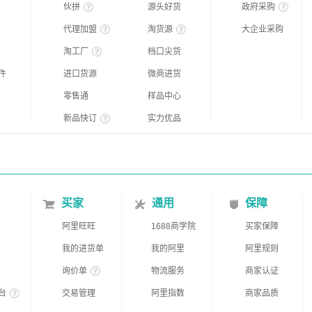
伙拼
源头好货
政府采购
代理加盟
淘货源
大企业采购
淘工厂
档口尖货
件
进口货源
微商进货
零售通
样品中心
新品快订
实力优品
买家
通用
保障
阿里旺旺
1688商学院
买家保障
我的进货单
我的阿里
阿里规则
询价单
物流服务
商家认证
台
交易管理
阿里指数
商家品质