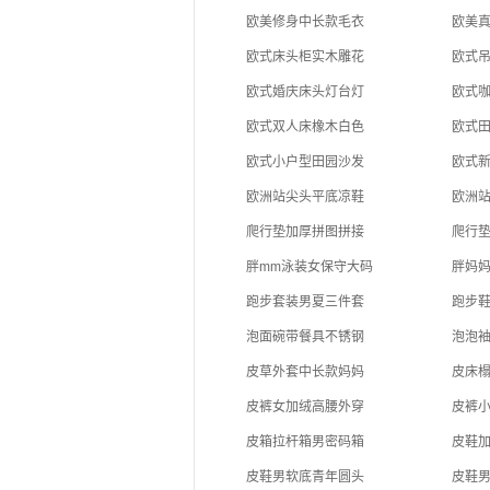
欧美修身中长款毛衣
欧美
欧式床头柜实木雕花
欧式
欧式婚庆床头灯台灯
欧式
欧式双人床橡木白色
欧式
欧式小户型田园沙发
欧式
欧洲站尖头平底凉鞋
欧洲
爬行垫加厚拼图拼接
爬行
胖mm泳装女保守大码
胖妈
跑步套装男夏三件套
跑步
泡面碗带餐具不锈钢
泡泡
皮草外套中长款妈妈
皮床
皮裤女加绒高腰外穿
皮裤
皮箱拉杆箱男密码箱
皮鞋
皮鞋男软底青年圆头
皮鞋