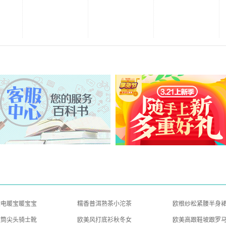
袋电暖宝暖宝宝
糯香普洱熟茶小沱茶
欧根纱松紧腰半身
短筒尖头骑士靴
欧美风打底衫秋冬女
欧美高跟鞋坡跟罗