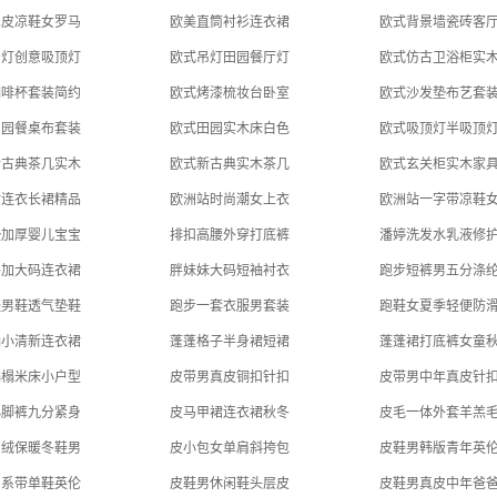
真皮凉鞋女罗马
欧美直筒衬衫连衣裙
欧式背景墙瓷砖客
吊灯创意吸顶灯
欧式吊灯田园餐厅灯
欧式仿古卫浴柜实
咖啡杯套装简约
欧式烤漆梳妆台卧室
欧式沙发垫布艺套
田园餐桌布套装
欧式田园实木床白色
欧式吸顶灯半吸顶
新古典茶几实木
欧式新古典实木茶几
欧式玄关柜实木家
站连衣长裙精品
欧洲站时尚潮女上衣
欧洲站一字带凉鞋
垫加厚婴儿宝宝
排扣高腰外穿打底裤
潘婷洗发水乳液修
妈加大码连衣裙
胖妹妹大码短袖衬衣
跑步短裤男五分涤
鞋男鞋透气垫鞋
跑步一套衣服男套装
跑鞋女夏季轻便防
袖小清新连衣裙
蓬蓬格子半身裙短裙
蓬蓬裙打底裤女童
榻榻米床小户型
皮带男真皮铜扣针扣
皮带男中年真皮针
小脚裤九分紧身
皮马甲裙连衣裙秋冬
皮毛一体外套羊羔
加绒保暖冬鞋男
皮小包女单肩斜挎包
皮鞋男韩版青年英
男系带单鞋英伦
皮鞋男休闲鞋头层皮
皮鞋男真皮中年爸