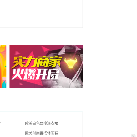
裙
欧美白色显瘦连衣裙
马
欧美时尚百搭休闲鞋