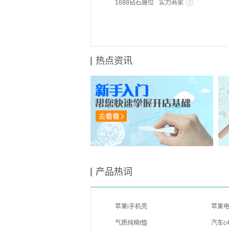
1688钻石展位
实力商家
热点资讯
产品热词
苹果i手机壳
苹果电
气质纯棉t恤
汽车c