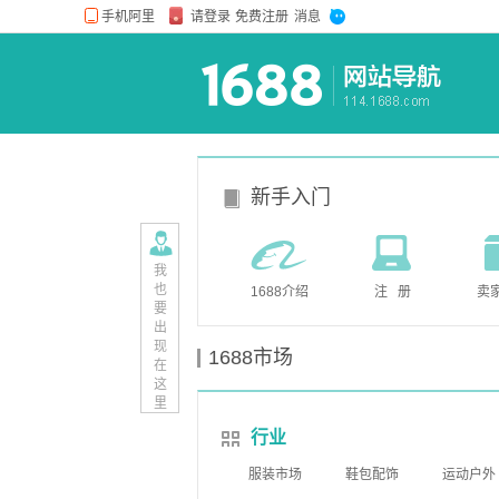
新手入门
我
也
1688介绍
注 册
卖
要
出
现
1688市场
在
这
里
行业
服装市场
鞋包配饰
运动户外