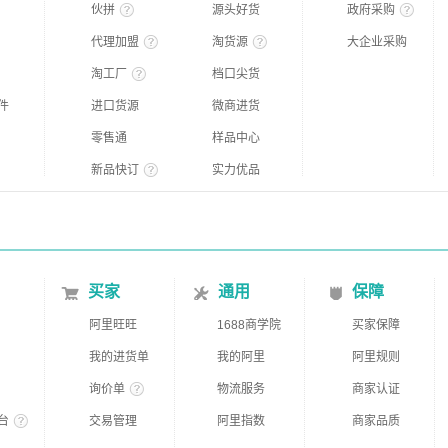
伙拼
源头好货
政府采购
代理加盟
淘货源
大企业采购
淘工厂
档口尖货
件
进口货源
微商进货
零售通
样品中心
新品快订
实力优品
买家
通用
保障
阿里旺旺
1688商学院
买家保障
我的进货单
我的阿里
阿里规则
询价单
物流服务
商家认证
台
交易管理
阿里指数
商家品质