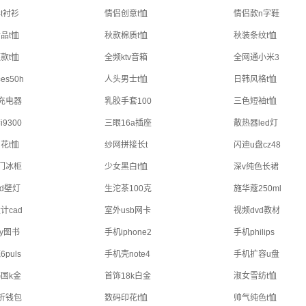
t衬衫
情侣创意t恤
情侣款n字鞋
品t恤
秋款棉质t恤
秋装条纹t恤
款t恤
全频ktv音箱
全网通小米3
es50h
人头男士t恤
日韩风格t恤
充电器
乳胶手套100
三色短袖t恤
9300
三眼16a插座
散热器led灯
花t恤
纱网拼接长t
闪迪u盘cz48
门冰柜
少女黑白t恤
深v纯色长裙
ed壁灯
生沱茶100克
施华蔻250ml
计cad
室外usb网卡
视频dvd教材
iy图书
手机iphone2
手机philips
puls
手机壳note4
手机扩容u盘
国k金
首饰18k白金
淑女雪纺t恤
折钱包
数码印花t恤
帅气纯色t恤