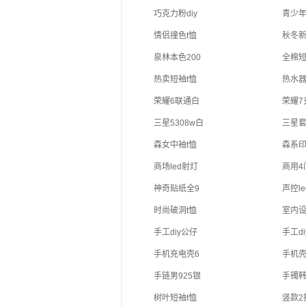
巧克力粉diy
青少年
情侣撞色t恤
秋冬新
泉林本色200
全棉短
热卖短袖t恤
热水器
荣耀6联通白
荣耀7
三星5308w白
三星套i
森女中袖t恤
森系印
商场led射灯
商用4
神奇贴纸全9
声控l
时尚破洞t恤
室内设
手工diy公仔
手工d
手机充电壳6
手机壳6
手链男925银
手镯韩
树叶短袖t恤
竖款2