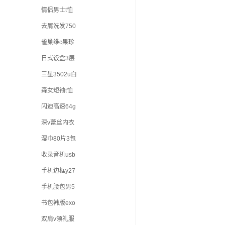
情侣男士t恤
去屑洗发750
雀巢维c果珍
日式饭盒3层
三星3502u白
森女短袖t恤
闪迪高速64g
深v蕾丝内衣
湿巾80片3包
收录音机usb
手机边框y27
手机腰包男5
书包韩版exo
双肩v领礼服