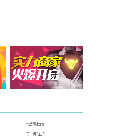
气质薄款t恤
汽车机油1升