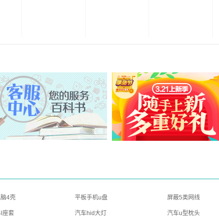
脑4壳
平板手机u盘
屏蔽5类网线
4l座套
汽车hid大灯
汽车u型枕头