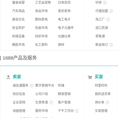
童装母婴
工艺品宠物
日用百货
伙拼
汽车用品
食品市场
家纺家饰
代理加盟
美妆日化
数码家电
电工电子
淘工厂
安全防护
包装市场
电子元器件
进口货源
机械设备
纺织市场
仪器仪表
零售通
橡胶市场
化工原料
钢材
新品快订
1688产品及服务
卖家
买家
诚信通服务
数字营销平台
旺铺
阿里旺旺
供应信息
公司介绍
精准营销
我的进货单
企业官网
生意参谋
客户管理
询价单
询盘管理
服务市场
千牛工作台
交易管理