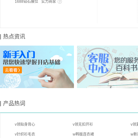
1688钻石展位
实力商家
热点资讯
产品热词
v领贴身背心
v领无扣开衫
v领
v针织衫毛衣
w韩版连衣裙
w新