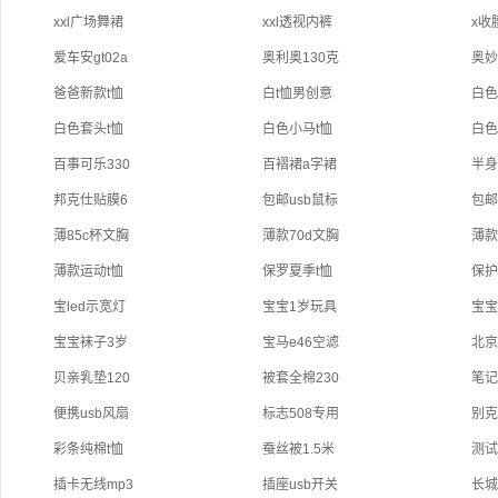
xxl广场舞裙
xxl透视内裤
x收
爱车安gt02a
奥利奥130克
奥妙
爸爸新款t恤
白t恤男创意
白色
白色套头t恤
白色小马t恤
白色
百事可乐330
百褶裙a字裙
半身
邦克仕贴膜6
包邮usb鼠标
包邮
薄85c杯文胸
薄款70d文胸
薄款
薄款运动t恤
保罗夏季t恤
保护
宝led示宽灯
宝宝1岁玩具
宝宝
宝宝袜子3岁
宝马e46空滤
北京
贝亲乳垫120
被套全棉230
笔记
便携usb风扇
标志508专用
别克
彩条纯棉t恤
蚕丝被1.5米
测试
插卡无线mp3
插座usb开关
长城