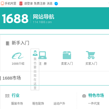
新手入门
我
也
1688介绍
注 册
卖家入门
买家入门
要
出
现
1688市场
在
这
里
行业
特色市场
服装市场
鞋包配饰
运动户外
一件代发