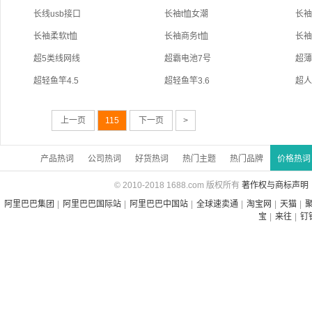
长线usb接口
长袖t恤女潮
长袖
长袖柔软t恤
长袖商务t恤
长袖
超5类线网线
超霸电池7号
超薄
超轻鱼竿4.5
超轻鱼竿3.6
超人
上一页
115
下一页
>
产品热词
公司热词
好货热词
热门主题
热门品牌
价格热词
© 2010-2018 1688.com 版权所有
著作权与商标声明
阿里巴巴集团
|
阿里巴巴国际站
|
阿里巴巴中国站
|
全球速卖通
|
淘宝网
|
天猫
|
宝
|
来往
|
钉