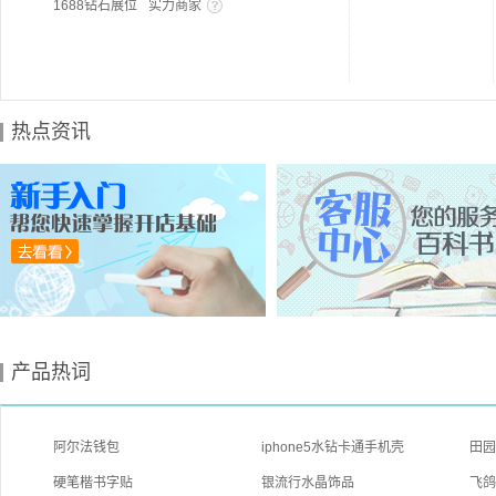
1688钻石展位
实力商家
热点资讯
产品热词
阿尔法钱包
iphone5水钻卡通手机壳
田
硬笔楷书字贴
银流行水晶饰品
飞