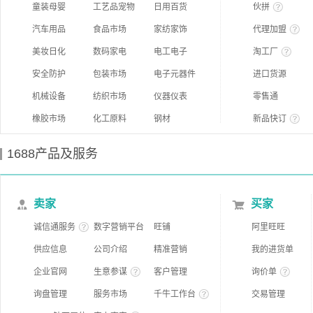
童装母婴
工艺品宠物
日用百货
伙拼
汽车用品
食品市场
家纺家饰
代理加盟
美妆日化
数码家电
电工电子
淘工厂
安全防护
包装市场
电子元器件
进口货源
机械设备
纺织市场
仪器仪表
零售通
橡胶市场
化工原料
钢材
新品快订
1688产品及服务
卖家
买家
诚信通服务
数字营销平台
旺铺
阿里旺旺
供应信息
公司介绍
精准营销
我的进货单
企业官网
生意参谋
客户管理
询价单
询盘管理
服务市场
千牛工作台
交易管理