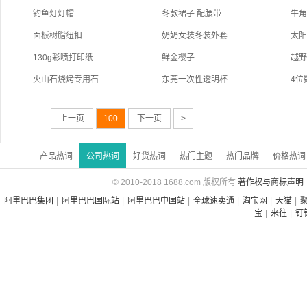
钓鱼灯灯帽
冬款裙子 配腰带
牛
面板树脂纽扣
奶奶女装冬装外套
太
130g彩喷打印纸
鲜金樱子
越
火山石烧烤专用石
东莞一次性透明杯
4位
上一页
100
下一页
>
产品热词
公司热词
好货热词
热门主题
热门品牌
价格热词
© 2010-2018 1688.com 版权所有
著作权与商标声明
阿里巴巴集团
|
阿里巴巴国际站
|
阿里巴巴中国站
|
全球速卖通
|
淘宝网
|
天猫
|
宝
|
来往
|
钉