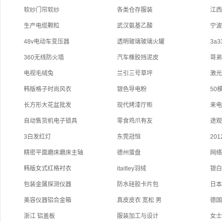
软纱门帘软纱
各类仓存服装
江
生产电缆颗粒
武汉氨基乙酸
宁
48v电动车变压器
透明玻璃玻璃火罐
3a
360无线防火墙
汽车橡胶挡泥皮
哥
电视毛绒兔
兰引三号草坪
激
韩版格子时尚风衣
银色导电粉
50
长方形大花盆批发
现代烤漆厅柜
来
自动售货机电子锁具
零食鸡爪有友
途
3白发红灯
东莞冠恒
20
精密平面磨床磨床主轴
德州蛋盘
网
韩版女式红格衬衣
itaitley羽绒
银
包装金属探测仪器
防水硅胶卡片包
日
美容仪器铝合金箱
真皮皮衣 宽松 男
德
浙江 铝盖板
服装加工与设计
女