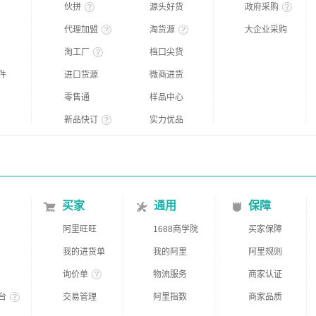
伙拼
源头好货
政府采购
代理加盟
淘货源
大企业采购
淘工厂
档口尖货
件
进口货源
微商进货
零售通
样品中心
新品快订
实力优品
买家
通用
保障
阿里旺旺
1688商学院
买家保障
我的进货单
我的阿里
阿里规则
询价单
物流服务
商家认证
台
交易管理
阿里指数
商家品质