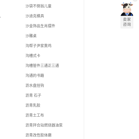
沙袋不倒翁儿童
机
沙迪克模具
沙金饰品生肖摆件
沙雕桌
沟帮子尹家熏鸡
沟槽式卡
沟槽管件三通正三通
沟通的书籍
沥水盘挂钩
沥青 石子
沥青乳胶
沥青土工布
沥青拌合站燃烧器油泵
沥青改性胶体磨