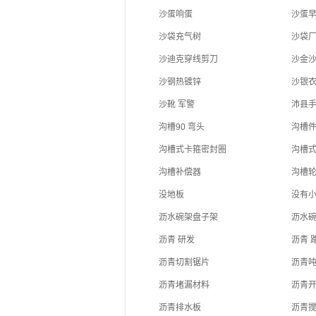
沙蛋响蛋
沙蛋
沙袋充气树
沙袋
沙迪克穿线剪刀
沙金
沙钢热镀锌
沙银
沙靴 军警
沛县
沟槽90 弯头
沟槽
沟槽式卡箍密封圈
沟槽
沟槽补偿器
沟槽
没地板
没有
沥水碗架盘子架
沥水
沥青 研发
沥青 
沥青切割锯片
沥青
沥青堵漏材料
沥青
沥青排水板
沥青