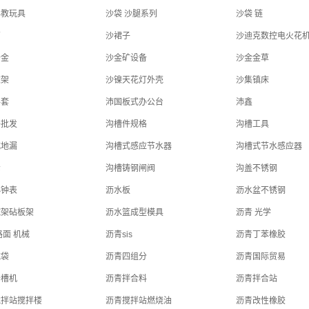
早教玩具
沙袋 沙腿系列
沙袋 链
厂
沙裙子
沙迪克数控电火花
沙金
沙金矿设备
沙金金草
衣架
沙镍天花灯外壳
沙集镇床
手套
沛国板式办公台
沛鑫
件批发
沟槽件规格
沟槽工具
式地漏
沟槽式感应节水器
沟槽式节水感应器
轮
沟槽铸钢闸阀
沟盖不锈钢
小钟表
沥水板
沥水盆不锈钢
碗架砧板架
沥水篮成型模具
沥青 光学
路面 机械
沥青sis
沥青丁苯橡胶
吨袋
沥青四组分
沥青国际贸易
开槽机
沥青拌合料
沥青拌合站
搅拌站搅拌楼
沥青搅拌站燃烧油
沥青改性橡胶