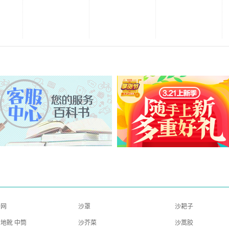
沙网
沙罩
沙耙子
地靴 中筒
沙芥菜
沙蒿胶