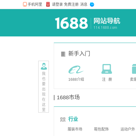
新手入门
我
也
1688介绍
注 册
卖
要
出
现
1688市场
在
这
里
行业
服装市场
鞋包配饰
运动户外