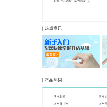
1688钻石展位
实力商家
热点资讯
产品热词
沙网服装
沙网
沙色婴儿靴
沙色雪