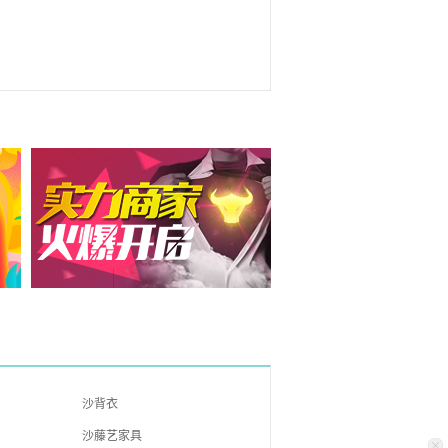
沙背衣
沙藤艺家具