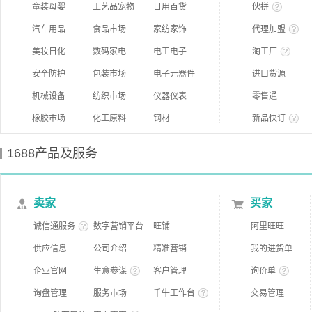
童装母婴
工艺品宠物
日用百货
伙拼
汽车用品
食品市场
家纺家饰
代理加盟
美妆日化
数码家电
电工电子
淘工厂
安全防护
包装市场
电子元器件
进口货源
机械设备
纺织市场
仪器仪表
零售通
橡胶市场
化工原料
钢材
新品快订
1688产品及服务
卖家
买家
诚信通服务
数字营销平台
旺铺
阿里旺旺
供应信息
公司介绍
精准营销
我的进货单
企业官网
生意参谋
客户管理
询价单
询盘管理
服务市场
千牛工作台
交易管理