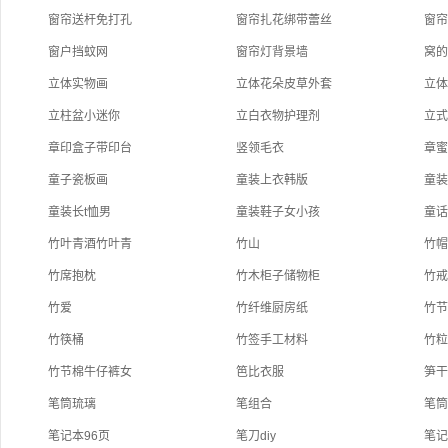
窗帘送杆免打孔
窗帘扎花绑带蕾丝
窗
窗户挡蚊网
窗帘灯背景墙
窝
立体实物画
立体花朵皮草外套
立
立柱盆小迷你
立白衣物护理剂
立
章印盒子带印台
竖领毛衣
章
童子瓷板画
童装上衣韩版
童装
童装长t恤男
童装鞋子女小孩
童
竹叶青酒竹叶青
竹山
竹
竹席抱枕
竹木柜子储物柜
竹
竹爱
竹纤维厨房纸
竹节
竹筷桶
竹签手工材料
竹粒
竹节棉牛仔裤女
笆比衣服
笋
笔筒琉璃
笔组合
笔
笔记本96页
笔刀diy
笔