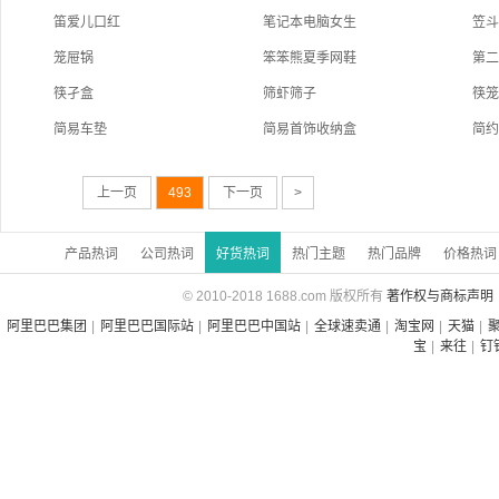
笛爱儿口红
笔记本电脑女生
笠
笼屉锅
笨笨熊夏季网鞋
第
筷孑盒
筛虾筛子
筷
简易车垫
简易首饰收纳盒
简
上一页
493
下一页
>
产品热词
公司热词
好货热词
热门主题
热门品牌
价格热词
© 2010-2018 1688.com 版权所有
著作权与商标声明
阿里巴巴集团
|
阿里巴巴国际站
|
阿里巴巴中国站
|
全球速卖通
|
淘宝网
|
天猫
|
宝
|
来往
|
钉