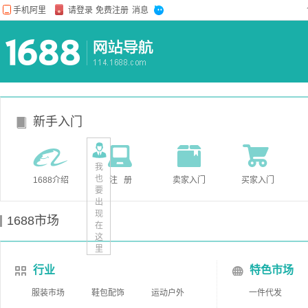
新手入门
我
也
1688介绍
注 册
卖家入门
买家入门
要
出
现
1688市场
在
这
里
行业
特色市场
服装市场
鞋包配饰
运动户外
一件代发