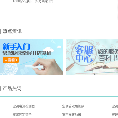
1688钻石展位
实力商家
热点资讯
产品热词
空调电流检测器
空调管双层加厚
空
窗帘固定钉子
窗帘圈环纳米
穿