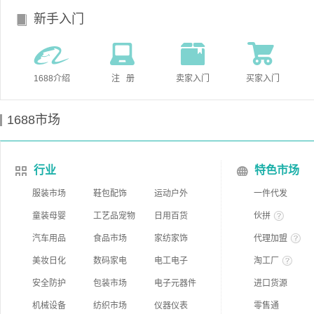
新手入门
1688介绍
注 册
卖家入门
买家入门
1688市场
行业
特色市场
服装市场
鞋包配饰
运动户外
一件代发
童装母婴
工艺品宠物
日用百货
伙拼
汽车用品
食品市场
家纺家饰
代理加盟
美妆日化
数码家电
电工电子
淘工厂
安全防护
包装市场
电子元器件
进口货源
机械设备
纺织市场
仪器仪表
零售通