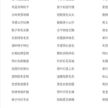
吊蓝吊椅秋千
原汁机招代理
家
大码男雪地棉
短靴英伦尖头
植
韦德公仔玩偶
蜘蛛侠小公仔
男
靴子带毛长靴
古今侧收文胸
清
长款绿色毛衣
衣服装饰珠花
单
酒杯椅子特价
手提特价皮包
年
价格标牌定制
颗粒状粉碎机
特
特价包邮飘窗
针织衫花朵袖
车
百搭针织原价
荷叶打底上衣
单
透明胶条定制
温暖短款毛衣
秋
性感家居服冬
黑色女款西服
秀
热继电保护器
荷叶印花长裙
宝
格子衬衫冬女
核桃黑芝麻糊
铜