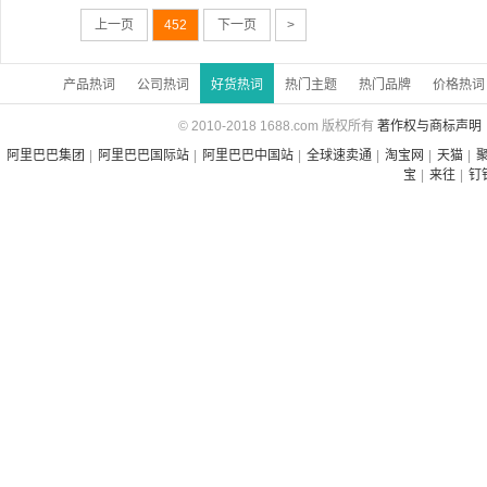
上一页
452
下一页
>
产品热词
公司热词
好货热词
热门主题
热门品牌
价格热词
© 2010-2018 1688.com 版权所有
著作权与商标声明
阿里巴巴集团
|
阿里巴巴国际站
|
阿里巴巴中国站
|
全球速卖通
|
淘宝网
|
天猫
|
宝
|
来往
|
钉