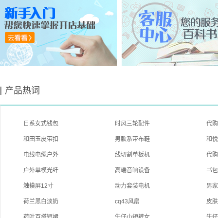
产品热词
日系女式钱包
时风三轮配件
代
和田玉皮带扣
男款系带布鞋
和悦
电线电缆户外
线切割单板机
代
户外单模光纤
高端音响设备
书
触摸屏12寸
动力套装电机
男
荷兰黑白淡奶
cq43风扇
皮
荷叶百搭短裙
牛仔小短裤女
牛