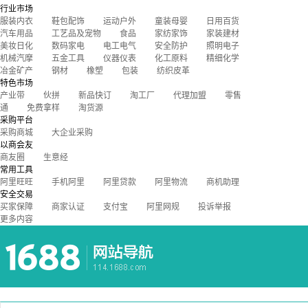
行业市场
服装内衣
鞋包配饰
运动户外
童装母婴
日用百货
汽车用品
工艺品及宠物
食品
家纺家饰
家装建材
美妆日化
数码家电
电工电气
安全防护
照明电子
机械汽摩
五金工具
仪器仪表
化工原料
精细化学
冶金矿产
钢材
橡塑
包装
纺织皮革
特色市场
产业带
伙拼
新品快订
淘工厂
代理加盟
零售
通
免费拿样
淘货源
采购平台
采购商城
大企业采购
以商会友
商友圈
生意经
常用工具
阿里旺旺
手机阿里
阿里贷款
阿里物流
商机助理
安全交易
买家保障
商家认证
支付宝
阿里网规
投诉举报
更多内容