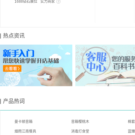
1688钻石展位
实力商家
热点资讯
产品热词
曼卡顿音箱
音箱樱桃木
棉
烟雨江南餐具
消毒灯食堂
蓝臻