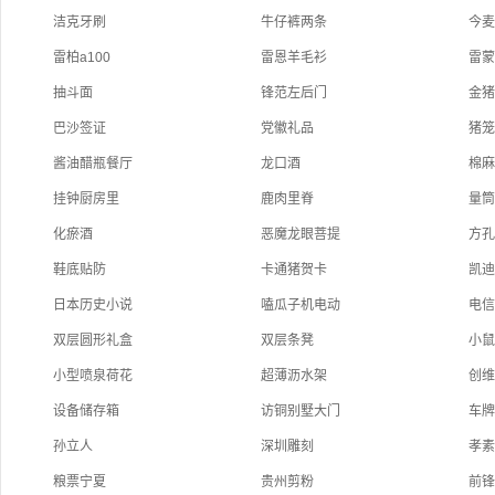
洁克牙刷
牛仔裤两条
今
雷柏a100
雷恩羊毛衫
雷
抽斗面
锋范左后门
金
巴沙签证
党徽礼品
猪
酱油醋瓶餐厅
龙口酒
棉
挂钟厨房里
鹿肉里脊
量
化瘀酒
恶魔龙眼菩提
方
鞋底贴防
卡通猪贺卡
凯
日本历史小说
嗑瓜子机电动
电
双层圆形礼盒
双层条凳
小
小型喷泉荷花
超薄沥水架
创
设备储存箱
访铜别墅大门
车
孙立人
深圳雕刻
孝
粮票宁夏
贵州剪粉
前