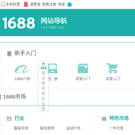
新手入门
我
也
1688介绍
注 册
卖家入门
买家入门
要
出
现
1688市场
在
这
里
行业
特色市场
服装市场
鞋包配饰
运动户外
一件代发