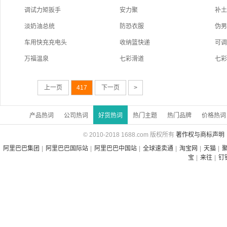
调试力矩扳手
安力聚
补
淡奶油总统
防恐衣服
伪
车用快充充电头
收纳篮快递
可
万福温泉
七彩滑道
七
上一页
417
下一页
>
产品热词
公司热词
好货热词
热门主题
热门品牌
价格热词
© 2010-2018 1688.com 版权所有
著作权与商标声明
阿里巴巴集团
|
阿里巴巴国际站
|
阿里巴巴中国站
|
全球速卖通
|
淘宝网
|
天猫
|
宝
|
来往
|
钉