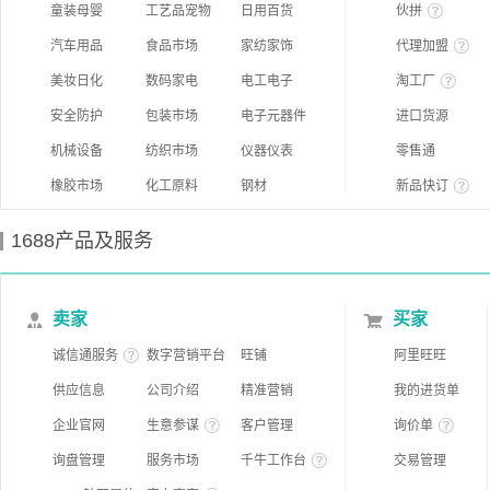
童装母婴
工艺品宠物
日用百货
伙拼
汽车用品
食品市场
家纺家饰
代理加盟
美妆日化
数码家电
电工电子
淘工厂
安全防护
包装市场
电子元器件
进口货源
机械设备
纺织市场
仪器仪表
零售通
橡胶市场
化工原料
钢材
新品快订
1688产品及服务
卖家
买家
诚信通服务
数字营销平台
旺铺
阿里旺旺
供应信息
公司介绍
精准营销
我的进货单
企业官网
生意参谋
客户管理
询价单
询盘管理
服务市场
千牛工作台
交易管理