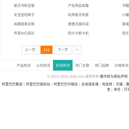
板式书柜定做
产后用品束腹
书
女宝宝短裤子
机用板牙夹套
小
高跟甜美女靴
便携式烟灰袋
玻
乔其纱打底衫
积分卡刷卡机
音
上一页
414
下一页
>
产品热词
公司热词
好货热词
热门主题
热门品牌
价格热词
© 2010-2018 1688.com 版权所有
著作权与商标声明
阿里巴巴集团
|
阿里巴巴国际站
|
阿里巴巴中国站
|
全球速卖通
|
淘宝网
|
天猫
|
宝
|
来往
|
钉