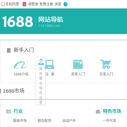
新手入门
我
也
1688介绍
注 册
卖家入门
买家入门
要
出
现
1688市场
在
这
里
行业
特色市场
服装市场
鞋包配饰
运动户外
一件代发