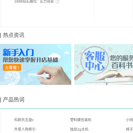
1688钻石展位
实力商家
热点资讯
产品热词
科颜氏左旋c
塑料膜包装机
小
外星人狗牵引
独显2g主机
椅