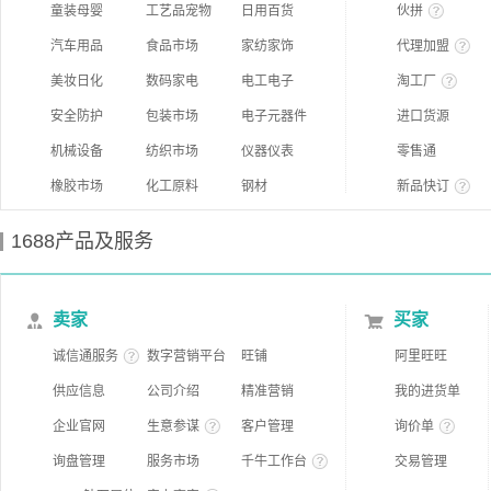
童装母婴
工艺品宠物
日用百货
伙拼
汽车用品
食品市场
家纺家饰
代理加盟
美妆日化
数码家电
电工电子
淘工厂
安全防护
包装市场
电子元器件
进口货源
机械设备
纺织市场
仪器仪表
零售通
橡胶市场
化工原料
钢材
新品快订
1688产品及服务
卖家
买家
诚信通服务
数字营销平台
旺铺
阿里旺旺
供应信息
公司介绍
精准营销
我的进货单
企业官网
生意参谋
客户管理
询价单
询盘管理
服务市场
千牛工作台
交易管理