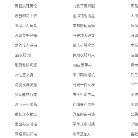
男鞋皮鞋英伦
九牧王男棉服
正
波普印花上衣
虚拟镭射键盘
人
爬墙小人玩具
美邦舒适直筒
致尚
波司登牛仔裤
马夹加大码女
可
龙的传人戒指
单人折叠伞男
木
qq衣服t恤
佐助衣服鸣人
波
现货乳胶奶瓶
pu皮吊带衫
意
vs性感文胸
米书画装裱机
乔
ss6
防脱发洗发露
时光一百女表
多功能旅行充
床头柜带书桌
小
波西米亚水晶
连帽夹克男冬
小
童装连衣裙厚
汽车制造书籍
公
桌面办公书柜
学生儿童书籍
it
网络智能彩电
施华寇q10
雷