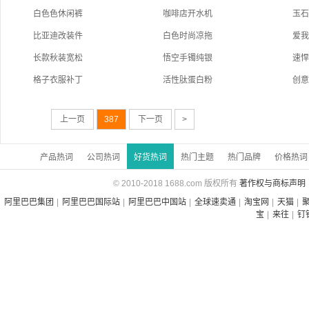
白色色休闲裤
咖啡店开水机
玉
比亚迪改装件
白色时尚凉拖
爱
长款秋装宽松
悟空手镯纯银
速
格子衣服补丁
活性肽蛋白粉
创
上一页
387
下一页
>
产品热词
公司热词
好货热词
热门主题
热门品牌
价格热词
© 2010-2018 1688.com 版权所有
著作权与商标声明
阿里巴巴集团
|
阿里巴巴国际站
|
阿里巴巴中国站
|
全球速卖通
|
淘宝网
|
天猫
|
宝
|
来往
|
钉