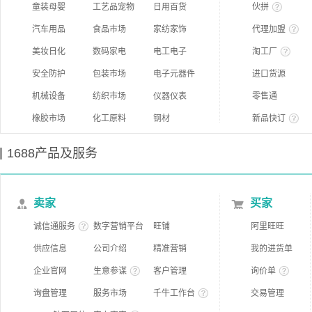
童装母婴
工艺品宠物
日用百货
伙拼
汽车用品
食品市场
家纺家饰
代理加盟
美妆日化
数码家电
电工电子
淘工厂
安全防护
包装市场
电子元器件
进口货源
机械设备
纺织市场
仪器仪表
零售通
橡胶市场
化工原料
钢材
新品快订
1688产品及服务
卖家
买家
诚信通服务
数字营销平台
旺铺
阿里旺旺
供应信息
公司介绍
精准营销
我的进货单
企业官网
生意参谋
客户管理
询价单
询盘管理
服务市场
千牛工作台
交易管理