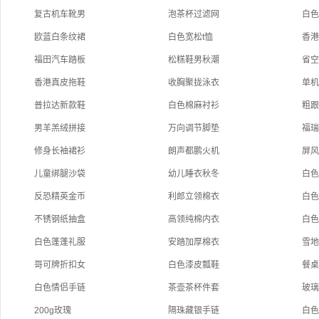
复古机车靴男
泡茶杯过滤网
白
欧蓝白条纹裙
白色宽松t恤
香
福田汽车踏板
松糕鞋男秋潮
省
香港真皮拖鞋
收胸聚拢泳衣
单
普拉达新款鞋
白色棉麻衬衫
粗
男羊羔绒拼接
万向调节脚垫
福
修身长袖裙衫
朗声都鹏火机
屏风
儿童绑腿沙袋
幼儿睡衣秋冬
白
反恐精英金币
利郎立领棉衣
白
不锈钢纸抽盒
高领纯棉内衣
白
白色蓬蓬礼服
安踏加厚棉衣
雪
哥可牌折扣女
白色漆皮瓢鞋
餐
白色情侣手链
茶壶茶杯件套
玻
200g玫瑰
隔珠藏银手链
白