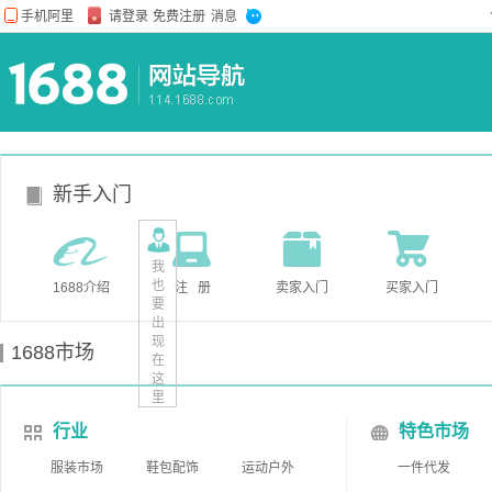
新手入门
我
也
1688介绍
注 册
卖家入门
买家入门
要
出
现
1688市场
在
这
里
行业
特色市场
服装市场
鞋包配饰
运动户外
一件代发