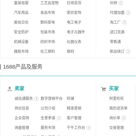
童装母婴
工艺品宠物
日用百货
伙拼
汽车用品
食品市场
家纺家饰
代理加盟
美妆日化
数码家电
电工电子
淘工厂
安全防护
包装市场
电子元器件
进口货源
机械设备
纺织市场
仪器仪表
零售通
橡胶市场
化工原料
钢材
新品快订
1688产品及服务
卖家
买家
诚信通服务
数字营销平台
旺铺
阿里旺旺
供应信息
公司介绍
精准营销
我的进货单
企业官网
生意参谋
客户管理
询价单
询盘管理
服务市场
千牛工作台
交易管理