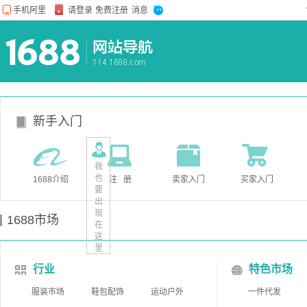
新手入门
我
也
1688介绍
注 册
卖家入门
买家入门
要
出
现
1688市场
在
这
里
行业
特色市场
服装市场
鞋包配饰
运动户外
一件代发