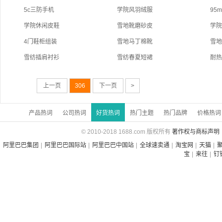
5c三防手机
学院风羽绒服
95
学院休闲皮鞋
雪地靴磨砂皮
学
4门鞋柜组装
雪地马丁棉靴
雪
雪纺插肩衬衫
雪纺春夏短裙
耐
上一页
306
下一页
>
产品热词
公司热词
好货热词
热门主题
热门品牌
价格热词
© 2010-2018 1688.com 版权所有
著作权与商标声明
阿里巴巴集团
|
阿里巴巴国际站
|
阿里巴巴中国站
|
全球速卖通
|
淘宝网
|
天猫
|
宝
|
来往
|
钉