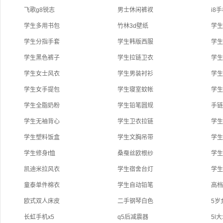
飞歌g8锐志
男士休闲裤衩
i8
学生多用书包
竹林3d壁纸
学生
学生分指手套
学生韩版西服
学
学生黑色裤子
学生拉链卫衣
学生
学生女士风衣
学生男装衬衫
学
学生女手提包
学生寝室蚊帐
学
学生全脂奶粉
学生铅笔圆规
手
学生无袖背心
学生卫衣拉链
学
学生塑料饭盒
学生文胸吊带
学
学生修身t恤
桑蚕丝欧根纱
学
凯迪米拉风衣
学生宿舍台灯
学
童泰单件棉衣
学生自动铅笔
高
欧式双人床皮
二手钢琴白色
5岁
长虹手机x5
q5后减震器
5l