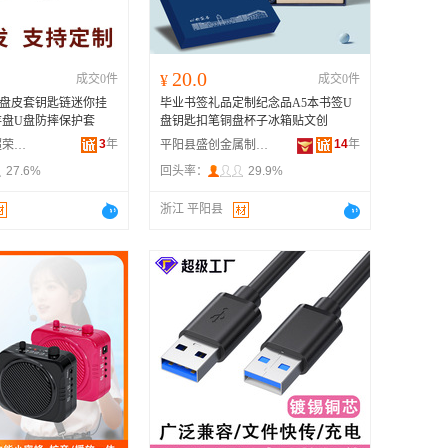
20.0
成交0件
¥
成交0件
U盘皮套钥匙链迷你挂
毕业书签礼品定制纪念品A5本书签U
存盘U盘防摔保护套
盘钥匙扣笔铜盘杯子冰箱贴文创
3
年
14
年
阳江市江城区超荣五金制品厂
平阳县盛创金属制品厂
27.6%
回头率：
29.9%
浙江 平阳县