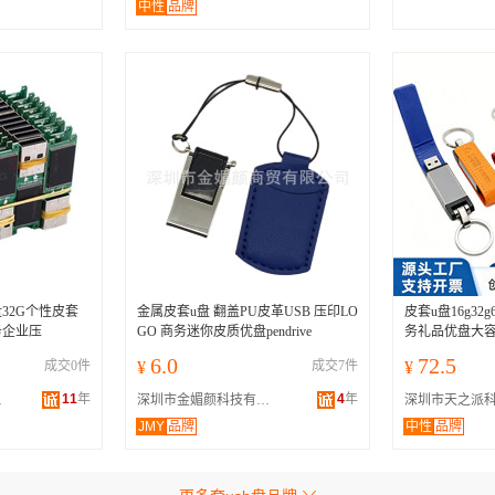
中性
品牌
创意U盘32G个性皮套
金属皮套u盘 翻盖PU皮革USB 压印LO
皮套u盘16g3
务企业压
GO 商务迷你皮质优盘pendrive
务礼品优盘大容
6.0
72.5
成交0件
¥
成交7件
¥
11
年
4
年
限公司
深圳市金媚颜科技有限公司
JMY
品牌
中性
品牌