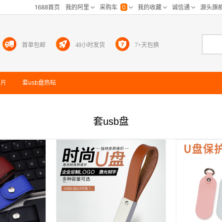
首单包邮
48小时发货
7+天包换
图片
套usb盘
热帖
套usb盘