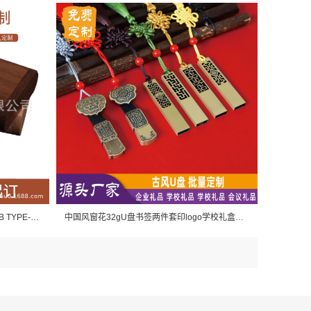
外贸枫木盒logo雕刻木制2合1U盘 64GB TYPE-C 大容量优盘128G批发
中国风窗花32gU盘书签两件套印logo学校礼盒套装文创中国风U盘