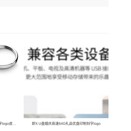
usb pen drive 64gb 3.0定-制U盘4G刻字logo皮套8G企业商务礼品展
即X U盘婚庆高速64G礼品优盘印制刻字logo