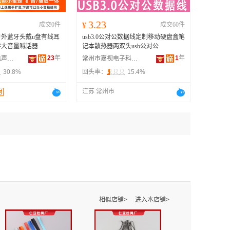
3.23
成交0件
¥
成交60件
外蓝牙头戴u盘有线耳
usb3.0公对公数据线定制移动硬盘盒笔
学大音量喊话器
记本散热器两双头usb公对公
23
年
1
年
恩平市安琪特电声器材厂
常州市嘉视电子科技有限公司
30.8%
回头率：
15.4%
江苏 常州市
相似店铺>
进入本店铺>