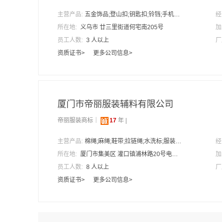
主营产品:
五金饰品;登山扣;钥匙扣;铃铛;手机绳;珠链;钮扣;钥匙圈;三角扣;机翼扣;箱包扣;塑料珠;手机挂件;工艺品
经
所在地:
义乌市 廿三里街道何宅南205号
加
员工人数:
3 人以上
厂
资质证书>
更多公司信息>
厦门市帝丽服装辅料有限公司
帝丽服装商标｜
17
年 |
主营产品:
棉绳;麻绳;鞋带;拉链绳;水洗标;服装吊牌线;织唛;工字型胶针;手穿胶针;吊牌枪;胶夹;不干胶;扎带;织标;手穿子母扣;包装袋;安全别针;服装吊粒;服装吊牌;服装领标
经
所在地:
厦门市集美区 灌口镇浦林路20号电商谷9B栋一楼
加
员工人数:
8 人以上
厂
资质证书>
更多公司信息>