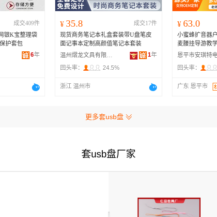
35.8
63.0
成交409件
¥
成交17件
¥
网银K宝整理袋
现货商务笔记本礼盒套装带U盘笔皮
小蜜蜂扩音器户
保护套包
面记事本定制高颜值笔记本套装
麦腰挂导游教
6
年
1
年
温州熠龙文具有限公司
回头率：
24.5%
回头率：
浙江 温州市
广东 恩平市
更多套usb盘
套usb盘厂家