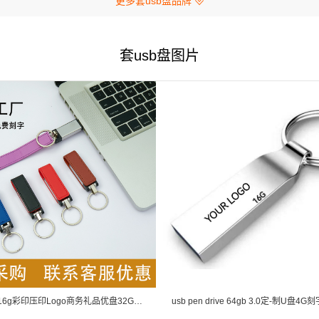
更多套usb盘品牌
套usb盘图片
发皮套u盘16g彩印压印Logo商务礼品优盘32G高速大容量皮革U盘8g