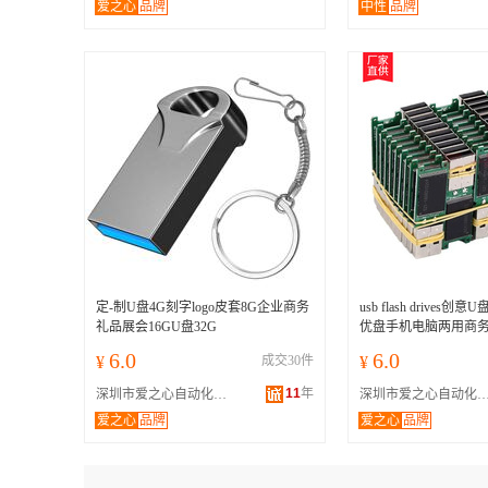
爱之心
品牌
中性
品牌
定-制U盘4G刻字logo皮套8G企业商务
usb flash drives
礼品展会16GU盘32G
优盘手机电脑两用商
6.0
6.0
¥
成交30件
¥
11
年
深圳市爱之心自动化技术有限公司
深圳市爱之心自动化技术有
爱之心
品牌
爱之心
品牌