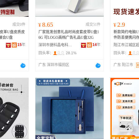
8.65
2.9
成交0件
¥
成交51件
¥
皮革U盘皮质皮
厂家批发创意礼品时尚皮套皮带U盘1
新款简约电脑
展会U盘
6G 可LOGO高档广告礼品U盘32G
件防丢便携闪
15
年
14
年
深圳市捷科晶电科技有限公司
回头率：
28.1%
回头率：
广东 深圳市福田区
广东 阳江市