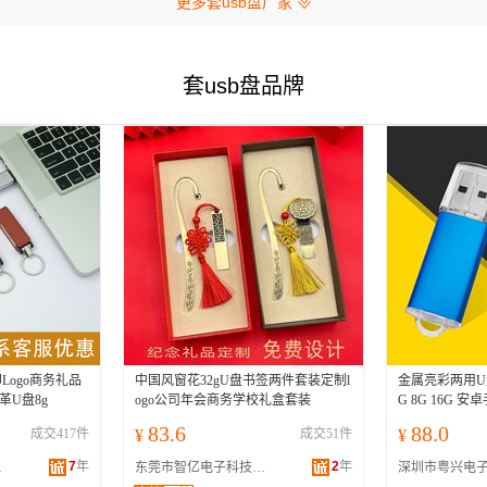
更多套usb盘厂家
套usb盘品牌
Logo商务礼品
中国风窗花32gU盘书签两件套装定制l
金属亮彩两用U盘12
革U盘8g
ogo公司年会商务学校礼盒套装
G 8G 16G 
83.6
88.0
成交417件
¥
成交51件
¥
7
年
2
年
公司
东莞市智亿电子科技有限公司