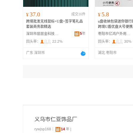
37.0
5.8
¥
成交16件
¥
跨境批发无线鼠标+U盘+签字笔礼品
u盘收纳包袋迷你银行
套装商务款精选
跨境U盾优盘大号便携
5
年
深圳市层层金科技有限公司
枣阳市亿鸿户外用品有限公司
回头率：
22.2%
回头率：
30%
广东 深圳市
湖北 枣阳市
义乌市仁亚饰品厂
rywjsp168｜
14
年 |