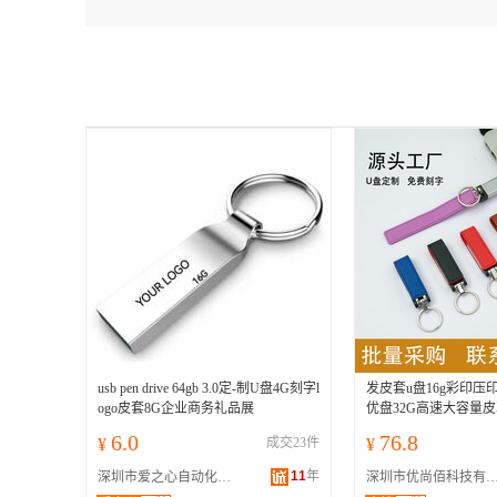
usb pen drive 64gb 3.0定-制U盘4G刻字l
发皮套u盘16g彩印压印
ogo皮套8G企业商务礼品展
优盘32G高速大容量皮
6.0
76.8
¥
成交23件
¥
11
年
深圳市爱之心自动化技术有限公司
深圳市优尚佰科技有限