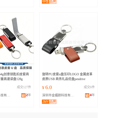
中性
品牌
2g64g创意钥匙扣皮套商
旋转PU皮套u盘压印LOGO 金属皮革
量高速读盘128g
皮质USB 商务礼品优盘pendrive
6.0
成交127件
¥
成交6件
2
年
4
年
深圳市天之派科技有限公司
深圳市金媚颜科技有限公司
JMY
品牌