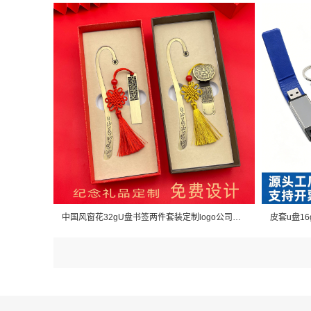
中国风窗花32gU盘书签两件套装定制logo公司年会商务学校礼盒套装