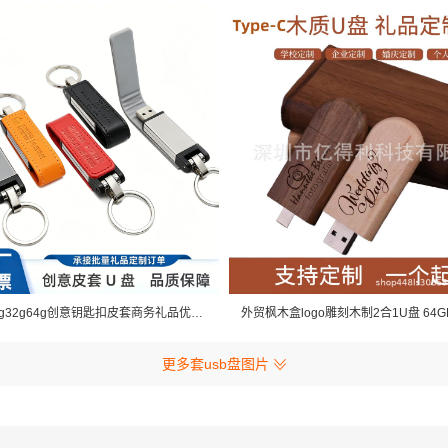
皮套u盘16g32g64g创意钥匙扣皮套商务礼品优盘大容量高速读盘128g
更多套usb盘图片