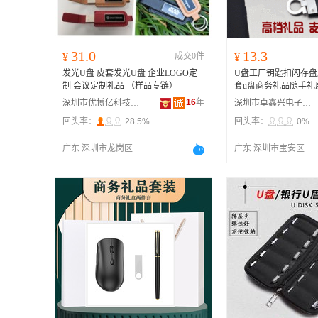
31.0
13.3
¥
成交0件
¥
发光U盘 皮套发光U盘 企业LOGO定
U盘工厂钥匙扣闪存盘
制 会议定制礼品 （样品专链）
套u盘商务礼品随手礼
16
年
深圳市优博亿科技发展有限公司
深圳市卓鑫兴电子有限公司
回头率：
28.5%
回头率：
0%
广东 深圳市龙岗区
广东 深圳市宝安区