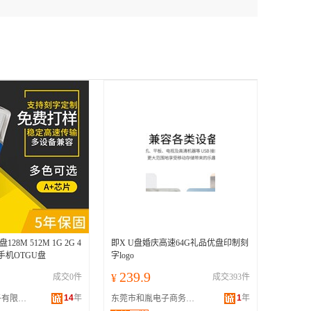
8M 512M 1G 2G 4
即X U盘婚庆高速64G礼品优盘印制刻
安卓手机OTGU盘
字logo
239.9
成交0件
¥
成交393件
14
年
1
年
深圳市粤兴电子有限公司
东莞市和胤电子商务有限公司