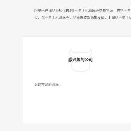
阿里巴巴1688为您优选4条三星手机彩底壳热销货源，包括
买，挑三星手机彩底壳，品质爆款货源批发价，上1688三星手
感兴趣的公司
温岭市温峤彩底丰电子商务商行（个体工商户）