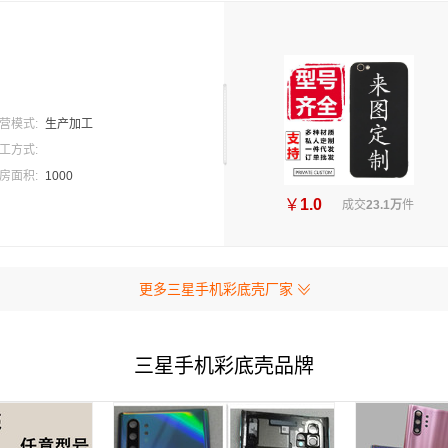
营模式:
生产加工
工方式:
房面积:
1000
￥
1.0
成交
23.1万
件
更多三星手机彩底壳厂家
三星手机彩底壳品牌