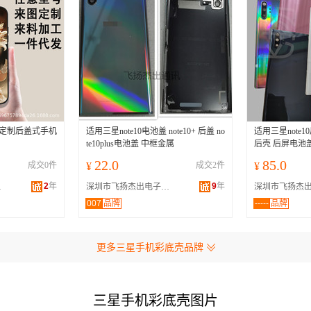
性定制后盖式手机
适用三星note10电池盖 note10+ 后盖 no
适用三星note10
te10plus电池盖 中框金属
后壳 后屏电池盖n
22.0
85.0
成交0件
¥
成交2件
¥
2
年
9
年
限公司
深圳市飞扬杰出电子科技有限公司
007
品牌
-----
品牌
更多三星手机彩底壳品牌
三星手机彩底壳图片