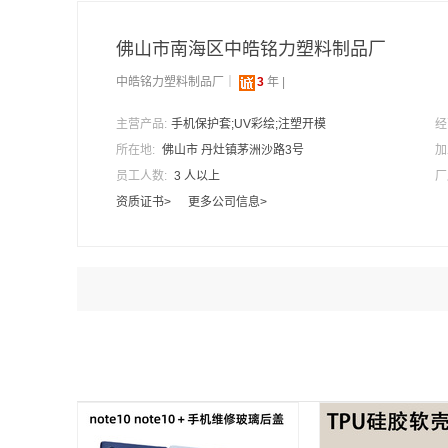
佛山市南海区中皓铭力塑料制品厂
中皓铭力塑料制品厂｜
3
年 |
主营产品:
手机保护套;UV彩绘;注塑开模
经
所在地:
佛山市 丹灶镇茅洲沙路3号
加
员工人数:
3 人以上
厂
资质证书>
更多公司信息>