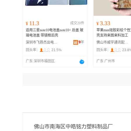
11.3
3.33
¥
成交20件
¥
适用三星note10电池盖note10+ 后盖 玻
苹果max硅胶彩绘个
璃电池盖 带镜框后壳
壳支持来图来料加工
9
年
深圳市飞扬杰出电子科技有限公司
佛山市威宇通讯配件有限公司
回头率：
21.5%
回头率：
23.8
广东 深圳市福田区
广东 广州市
佛山市南海区中皓铭力塑料制品厂