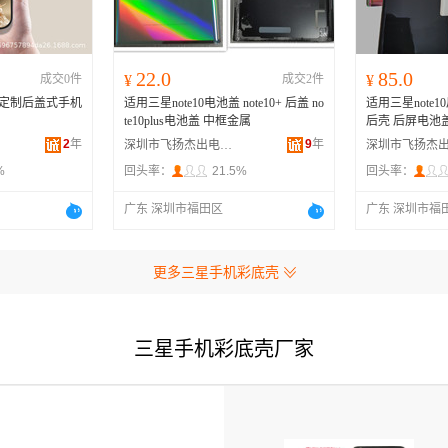
22.0
85.0
成交0件
¥
成交2件
¥
性定制后盖式手机
适用三星note10电池盖 note10+ 后盖 no
适用三星note10
te10plus电池盖 中框金属
后壳 后屏电池盖n
2
年
9
年
深圳市飞扬杰出电子科技有限公司
%
回头率：
21.5%
回头率：
广东 深圳市福田区
广东 深圳市福
更多三星手机彩底壳
三星手机彩底壳厂家