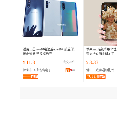
适用三星note10电池盖note10+ 后盖 玻
苹果max硅胶彩绘个
璃电池盖 带镜框后壳
壳支持来图来料加工
11.3
3.33
¥
成交20件
¥
9
年
深圳市飞扬杰出电子科技有限公司
佛山市威宇通讯配件有
-------
品牌
ITUSEN
品牌