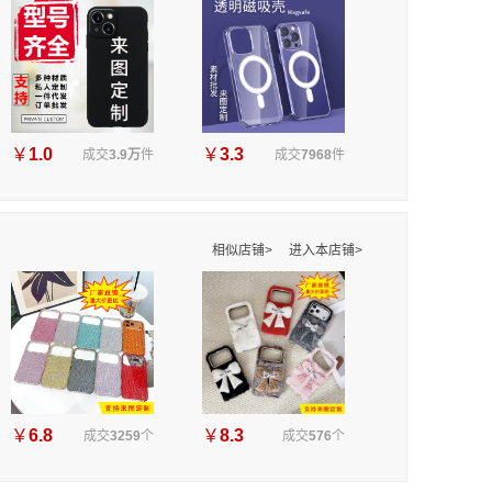
￥
1.0
￥
3.3
成交
3.9万
件
成交
7968
件
相似店铺>
进入本店铺>
￥
6.8
￥
8.3
成交
3259
个
成交
576
个