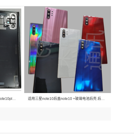
适用三星note10电池盖 note10+ 后盖 note10plus电池盖 中框金属
适用三星note10后盖note10 +玻璃电池后壳 后屏电池盖n9760 5g版