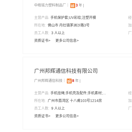
中皓铭力塑料制品厂｜
3
年 |
主营产品:
手机保护套;UV彩绘;注塑开模
经
所在地:
佛山市 丹灶镇茅洲沙路3号
加
员工人数:
3 人以上
厂
资质证书>
更多公司信息>
广州邦辉通信科技有限公司
广州邦辉通信科技｜
8
年 |
主营产品:
手机挂绳;手机壳及配件;手机素材;手机配件
经
所在地:
广州市荔湾区 十八甫103号1214房
加
员工人数:
9 人以上
厂
资质证书>
更多公司信息>