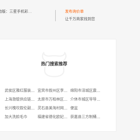
动版：
三星手机彩底壳
发布询价单
让千万商家找到您
热门搜索推荐
武侯区雅红服装经营部
宜宾市叙州区李场镇罗乙养殖场
绵阳市涪城区震川机械加工部
上海渤锟供应链管理有限公司
太原市万柏林区滨滨汽修服务部
介休市城区导导紫菜包饭馆
长兴槐坎叙伦副食便利店
灵石县美淘村网络科技有限公司
便盆
加大洗脸毛巾
福建省德化欧妃服饰有限公司
获嘉县三方制桶厂(普通合伙)