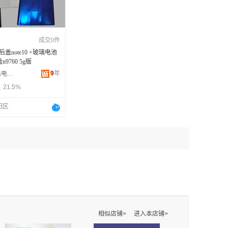
成交0件
后盖note10 +玻璃电池
9760 5g版
9
年
深圳市飞扬杰出电子科技有限公司
21.5%
田区
相似店铺>
进入本店铺>