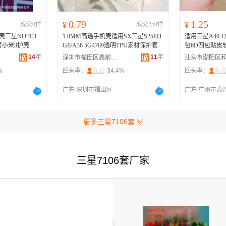
0.79
1.25
成交0件
¥
成交250件
¥
机壳三星NOTE3
1.0MM高透手机壳适用SX三星S25ED
适用三星A40 J2/3/
套小米3护壳
GE/A36 5G4789透明TPU素材保护套
包6D四包贴皮
14
年
11
年
深圳市福田区鑫前进手机数码配件商行
%
回头率：
34.4%
回头率：
广东 深圳市福田区
广东 广州市荔
更多三星7106套
三星7106套厂家