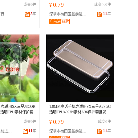
套
0.79
成交0件
¥
成交400件
8
年
11
年
商行
深圳市福田区鑫前进手机数码配件商行
广前进
品牌
机壳适用SX三星J3COR
1.0MM高透手机壳适用SX三星A27 5G
7246透明TPU素材保护套
透明TPU4893N素材A36保护套批发
0.79
成交0件
¥
成交0件
11
年
11
年
深圳市福田区鑫前进手机数码配件商行
深圳市福田区鑫前进手机数码配件商行