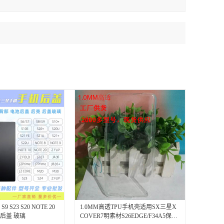
9 S23 S20 NOTE 20
1.0MM高透TPU手机壳适用SX三星X
 5 后盖 玻璃
COVER7明素材S26EDGE/F34A5保护