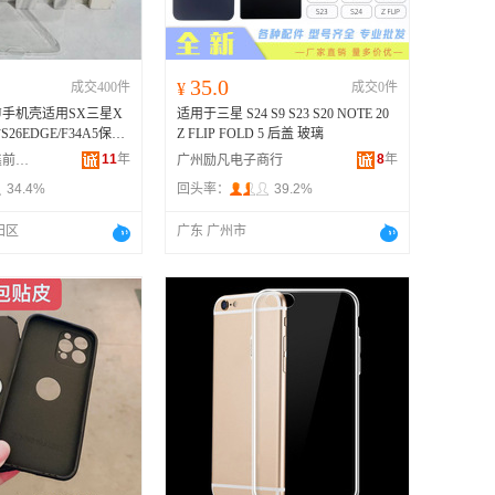
35.0
成交400件
¥
成交0件
PU手机壳适用SX三星X
适用于三星 S24 S9 S23 S20 NOTE 20
26EDGE/F34A5保护
Z FLIP FOLD 5 后盖 玻璃
11
年
8
年
深圳市福田区鑫前进手机数码配件商行
广州励凡电子商行
34.4%
回头率：
39.2%
田区
广东 广州市