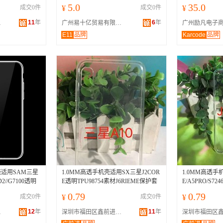
5.0
35.0
成交0件
¥
成交0件
¥
11
年
6
年
件商行
广州易十亿贸易有限公司
广州励凡电子
E11
品牌
Karcode
品牌
壳适用SAM三星
1.0MM高透手机壳适用SX三星J2COR
1.0MM高透手
ND2//G7100透明
E透明TPU98754素材J6RIEME保护套
E/A5PRO/S
0.79
0.79
成交0件
¥
成交0件
¥
12
年
11
年
贸商行
深圳市福田区鑫前进手机数码配件商行