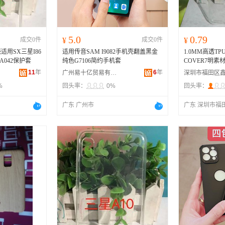
5.0
0.79
成交0件
¥
成交0件
¥
壳适用SX三星I86
适用传音SAM I9082手机壳翻盖黑金
1.0MM高透T
/A042保护套
纯色G7106简约手机套
COVER7明素材S
套
11
年
6
年
广州易十亿贸易有限公司
%
回头率：
0%
回头率：
广东 广州市
广东 深圳市福