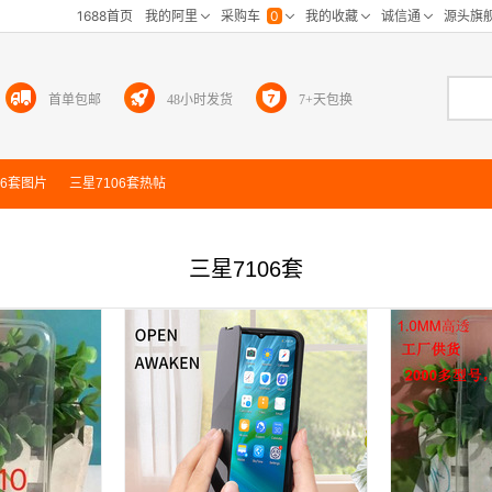
首单包邮
48小时发货
7+天包换
06套
图片
三星7106套
热帖
三星7106套