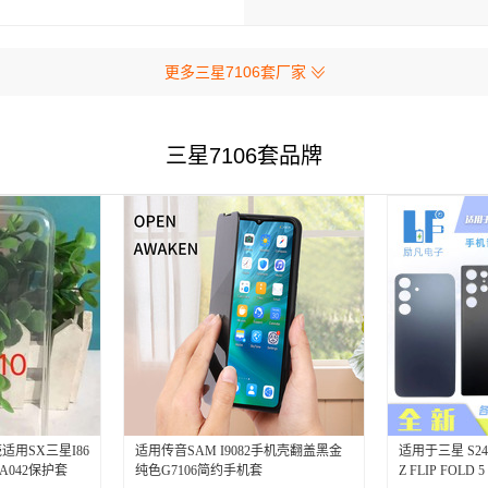
更多三星7106套厂家
三星7106套品牌
壳适用SX三星I86
适用传音SAM I9082手机壳翻盖黑金
适用于三星 S24 S
/A042保护套
纯色G7106简约手机套
Z FLIP FOLD