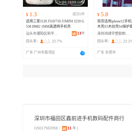
1.3
5.8
¥
成交0件
¥
适用三星J120 J510/710 J1MINI J210 G
现货适用iphone12手
530 I9082 1MM高透明手机壳
木壳S5木纹壳S4保护
13
年
汕头市潮阳区和平乐祥手机配件店
深圳鸿靖宇塑胶制品有限公司
回头率：
22.7%
回头率：
22.2
广东 广州市荔湾区
广东 东莞市
深圳市福田区鑫前进手机数码配件商行
l15017562058｜
11
年 |