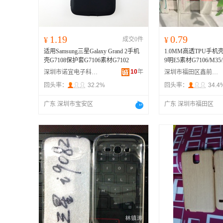
1.19
0.79
¥
成交0件
¥
适用Samsung三星Galaxy Grand 2手机
1.0MM高透TPU手机
壳G7108保护套G7106素材G7102
9明E5素材G7106/M35
10
年
深圳市诺宜电子科技有限公司
深圳市福田区鑫前进手机数码配件商行
回头率：
32.2%
回头率：
34.4
广东 深圳市宝安区
广东 深圳市福田区