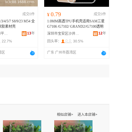
0.79
成交0件
¥
成交0件
4/5/7 S8/9/23 M54 全
1.0MM高透TPU手机壳适用SAM三星
软胶素材壳
G7106 /G7102/ GRAND2//G7100透明
13
年
12
年
汕头市潮阳区和平乐祥手机配件店
深圳市宝安区沙井前进商贸商行
22.7%
回头率：
30.5%
湾区
广东 广州市荔湾区
相似店铺>
进入本店铺>