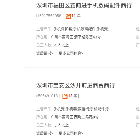
深圳市福田区鑫前进手机数码配件商行
l15017562058｜
11
年 |
主营产品:
手机保护套;手机数码配件;手机壳;数据线;保护膜
经
所在地:
广州市荔湾区 清平路陈基43号
加
员工人数:
4 人以上
厂
资质证书>
更多公司信息>
深圳市宝安区沙井前进商贸商行
c506491018｜
12
年 |
主营产品:
手机壳;手机套;数据线;手机配件;手机保护膜;充电宝;钢化膜
经
所在地:
广州市荔湾区 西堤二马路8号
加
员工人数:
3 人以上
厂
资质证书>
更多公司信息>