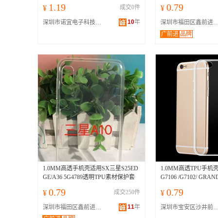
1.19
0.79
¥
成交0件
¥
10
年
深圳市诺宜电子科技有限公司
深圳市福田区鑫前进手机数码配
广前进
品牌
1.0MM高透手机壳适用SX三星S25ED
1.0MM高透TPU手机
GE/A36 5G4789透明TPU素材保护套
G7106 /G7102/ GRA
0.79
0.79
¥
成交250件
¥
11
年
深圳市福田区鑫前进手机数码配件商行
深圳市宝安区沙井前进商