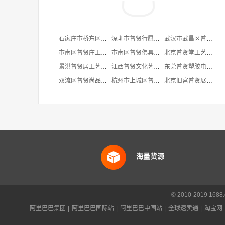
石家庄市桥东区普贤行愿日用品经营部
深圳市普贤行愿文化传播有限公司
武汉市武昌区普贤行日用品商行
市南区普贤庄工艺品行
市南区普贤佛具工艺品行
北京普贤堂工艺品店
景洪普贤居工艺品店
江西普贤文化艺术品有限公司
东莞普贤塑胶电子制品有限公司
双流区普贤尚品冷冻制品经营部
杭州市上城区普贤堂工艺品店
北京旧宫普贤展览展示用品经营部
海量货源
© 2010-2019 16
阿里巴巴集团
|
阿里巴巴国际站
|
阿里巴巴中国站
|
全球速卖通
|
淘宝网