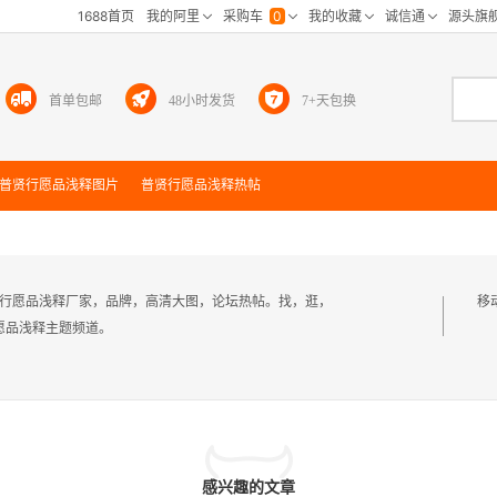
首单包邮
48小时发货
7+天包换
普贤行愿品浅释
图片
普贤行愿品浅释
热帖
普贤行愿品浅释厂家，品牌，高清大图，论坛热帖。找，逛，
移
愿品浅释主题频道。
感兴趣的文章