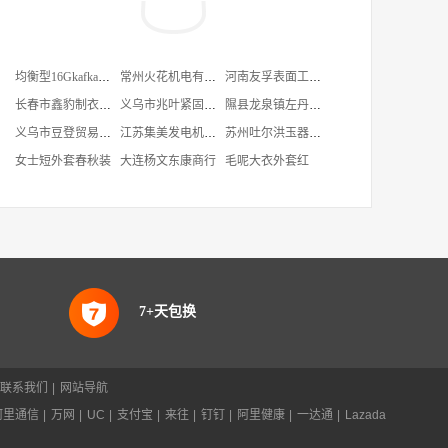
均衡型16Gkafka服务器配置价格
常州火花机电有限公司
河南友孚表面工程科技有限公司
长春市鑫豹制衣有限公司
义乌市兆叶紧固件商行
隰县龙泉镇左丹奴服装店
义乌市豆登贸易有限公司
江苏集美发电机制造有限公司
苏州吐尔洪玉器有限公司
女士短外套春秋装
大连杨文东康商行
毛呢大衣外套红
7+天包换
联系我们
|
网站导航
阿里通信
|
万网
|
UC
|
支付宝
|
来往
|
钉钉
|
阿里健康
|
一达通
|
Lazada