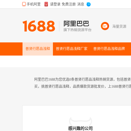
海量货源
普贤行愿品浅释
普贤行愿品浅释
厂家
普贤行愿品浅释
品牌
阿里巴巴1688为您优选0条普贤行愿品浅释热销货源，包括
买，挑普贤行愿品浅释，品质爆款货源批发价，上1688普贤行
感兴趣的公司