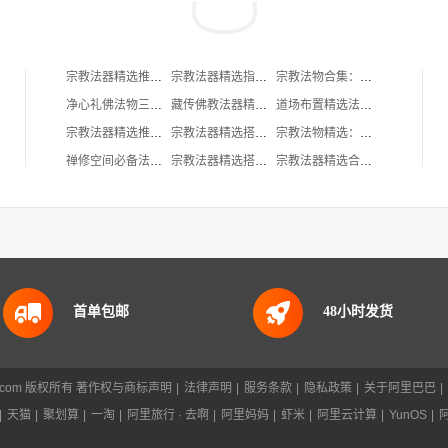
宗教法器精选推荐：传承仪轨中的实用与庄严
宗教法器精选指南：仪轨常用三件套推荐
宗教法物合集：供养佛陀的静心之选
净心礼佛法物三件套：香炉、念珠与供碗的静谧搭配
藏传佛教法器精选合集：材质细节与使用体验实录
道场布置精选法物三件套：庄严感与实用性的平衡之选
宗教法器精选推荐：加持修行的质感之选
宗教法器精选搭配指南：诵经场合的质感之选
宗教法物精选：三类实用修行器具推荐
禅修空间必备法物清单：静心、观照与日常修持的器物组合
宗教法器精选搭配指南：寺庙祭祀场景下的实用与美学
宗教法器精选合集｜法会仪式实用搭配指南
首单包邮
48小时发货
88.com 版权所有
著作权与商标声明
|
法律声明
|
服务条款
|
隐私政策
|
关于阿里巴巴
|
|
天猫
|
聚划算
|
一淘
|
阿里旅行 · 去啊
|
阿里妈妈
|
虾米
|
阿里云计算
|
YunOS
|