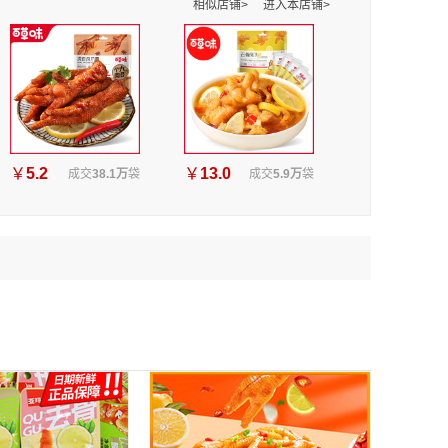
相似店铺>
进入本店铺>
￥
5.2
￥
13.0
成交
38.1万
袋
成交
5.9万
袋