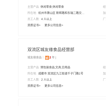
主营产品:
休闲零食;休闲零食
经
所在地:
杭州市萧山区 新辉路和东瑞二路交叉口向东100米经纬电子23号仓
加
员工人数:
4 人以上
厂
资质证书>
更多公司信息>
双流区城友缘食品经营部
城友缘食品｜
2
年 |
主营产品:
预包装食品;文具;日用品
经
所在地:
成都市 双流区九江街道千子门路1号
加
员工人数:
2 人以上
厂
资质证书>
更多公司信息>