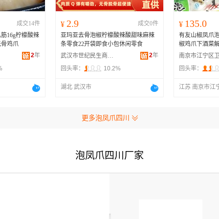
2.9
135.0
成交14件
¥
成交0件
¥
筋16g柠檬酸辣
亚玛亚去骨泡椒柠檬酸辣酸甜味麻辣
有友山椒凤爪泡
无骨鸡爪
条零食22开袋即食小包休闲零食
椒鸡爪下酒菜解
2
年
2
年
武汉市世纪民生商贸有限公司
%
回头率：
10.2%
回头率：
湖北 武汉市
江苏 南京市江
更多泡凤爪四川
泡凤爪四川厂家