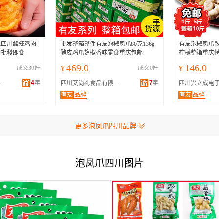
爪四川酸辣鸡肉
批发整箱整件有友泡椒凤爪80克136g
有友泡椒凤爪散
品批發即食
猪皮鸡爪翅椒香味零食重庆包邮
柠檬整箱重庆
469.0
146.0
成交30件
¥
成交0件
¥
4
年
7
年
公司
四川艾尚礼食品有限公司
有友
品牌
有友
品牌
更多泡凤爪四川品牌
泡凤爪四川图片