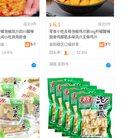
6.1
成交0件
¥
成交0件
柠檬泡椒凤爪四川酸辣
零食小吃去骨泡椒鸡爪筋16g柠檬酸辣
休闲小吃商用即食
脱骨鸡脚筋多味凤爪无骨鸡爪
5
年
3
年
济南洋葱国际酒业有限公司
岳阳楼区口福轩零食铺
14.8%
回头率：
22.8%
湖南 岳阳市