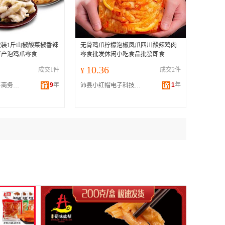
装1斤山椒酸菜椒香辣
无骨鸡爪柠檬泡椒凤爪四川酸辣鸡肉
特产泡鸡爪零食
零食批发休闲小吃食品批發即食
10.36
成交1件
¥
成交2件
9
年
1
年
四川兴立成电子商务有限公司
沛县小红帽电子科技有限公司