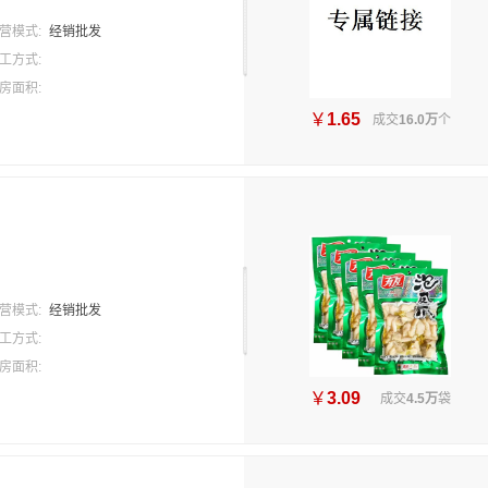
营模式:
经销批发
工方式:
房面积:
￥
1.65
成交
16.0万
个
营模式:
经销批发
工方式:
房面积:
￥
3.09
成交
4.5万
袋