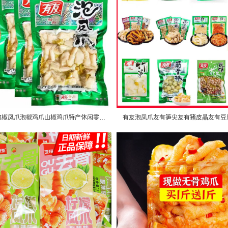
67月有友泡椒凤爪泡椒鸡爪山椒鸡爪特产休闲零食小吃批发超市