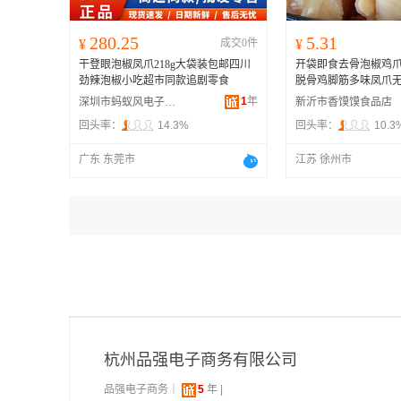
280.25
5.31
¥
成交0件
¥
干登眼泡椒凤爪218g大袋装包邮四川
开袋即食去骨泡椒鸡爪
劲辣泡椒小吃超市同款追剧零食
脱骨鸡脚筋多味凤爪
1
年
深圳市蚂蚁风电子商务有限公司
新沂市香馍馍食品店
回头率：
14.3%
回头率：
10.3
广东 东莞市
江苏 徐州市
杭州品强电子商务有限公司
品强电子商务｜
5
年 |