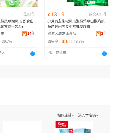
13.19
成交1件
¥
成交4215件
椒凤爪泡凤爪 即食山
67月有友泡椒凤爪泡椒鸡爪山椒鸡爪
馋零食一袋5斤
特产休闲零食小吃批发超市
14
年
2
年
南京市江宁区卫丰干货销售中心
双流区城友缘食品经营部
39.7%
回头率：
48.3%
宁区
四川 成都市
相似店铺>
进入本店铺>