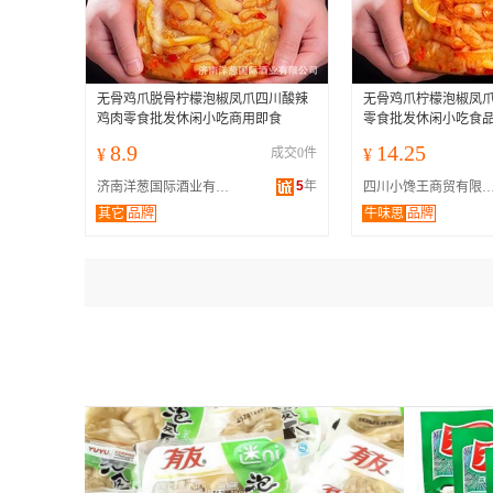
无骨鸡爪脱骨柠檬泡椒凤爪四川酸辣
无骨鸡爪柠檬泡椒凤
鸡肉零食批发休闲小吃商用即食
零食批发休闲小吃食
8.9
14.25
¥
成交0件
¥
5
年
济南洋葱国际酒业有限公司
四川小馋王商贸有限
其它
品牌
牛味思
品牌