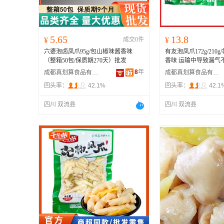
5.65
13.8
¥
成交0件
¥
六婆泡卤凤爪95g/包山椒味酱香味
有友泡凤爪172g/210g
（整箱50包/保质期270天）批发
香味 运输中导致漏气
8
年
成都真划算食品有限公司
成都真划算食品有限公司
回头率：
42.1%
回头率：
42.1
四川 双流县
四川 双流县