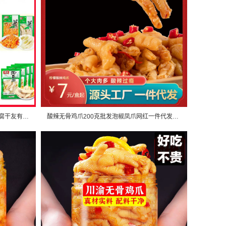
有友泡凤爪友有笋尖友有猪皮晶友有豆腐干友有牛皮晶多选口味批发
酸辣无骨鸡爪200克批发泡椒凤爪网红一件代发肉类零食微商摆摊