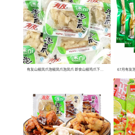
有友山椒凤爪泡椒凤爪泡凤爪 即食山椒鸡爪下酒菜解馋零食一袋5斤