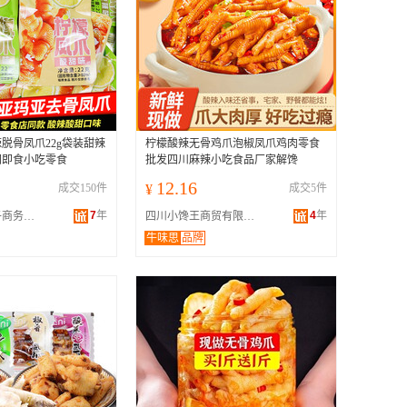
脱骨凤爪22g袋装甜辣
柠檬酸辣无骨鸡爪泡椒凤爪鸡肉零食
闲即食小吃零食
批发四川麻辣小吃食品厂家解馋
12.16
成交150件
¥
成交5件
7
年
4
年
四川何果果电子商务有限公司
四川小馋王商贸有限公司
牛味思
品牌