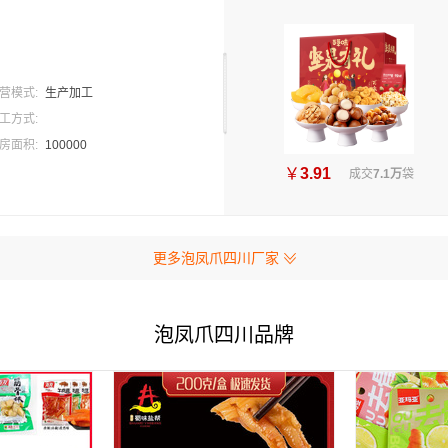
营模式:
生产加工
工方式:
房面积:
100000
￥
3.91
成交
7.1万
袋
更多泡凤爪四川厂家
泡凤爪四川品牌