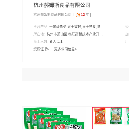
杭州郝姆斯食品有限公司
杭州郝姆斯食品有限公司｜
12
年 |
主营产品:
干果炒货类;果干蜜饯;豆干熟食;膨化糕点;海鲜肉脯
经
所在地:
杭州市萧山区 临江高新技术产业开发区纬七路1999号
加
员工人数:
6 人以上
厂
资质证书>
更多公司信息>