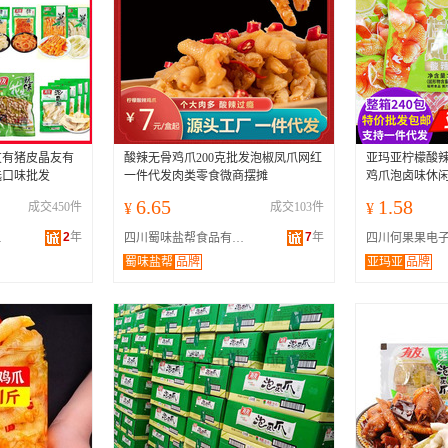
友有猪皮晶友有
酸辣无骨鸡爪200克批发泡椒凤爪网红
亚玛亚柠檬酸辣
选口味批发
一件代发肉类零食微商摆摊
鸡爪泡卤味休
6.65
1.58
成交450件
¥
成交103件
¥
2
年
7
年
公司
四川蜀味盐帮食品有限公司
蜀味盐帮
品牌
亚玛亚
品牌