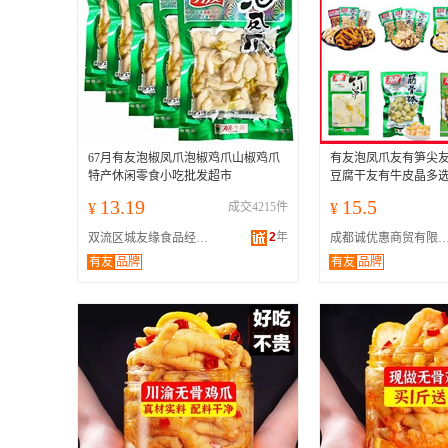
67月有友泡椒凤爪泡椒鸡爪山椒鸡爪
有友泡凤爪友有笋尖
特产休闲零食小吃批发超市
豆腐干友有牛皮晶多
13.19
15.5
¥
成交4215件
¥
2
年
双流区城友缘食品经营部
成都诚优惠商贸有限
有友
品牌
有友
品牌