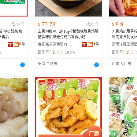
73.78
8.9
成交45件
¥
成交0件
¥
/袋泡椒 酸菜 椒
去骨泡椒鸡爪筋16g柠檬酸辣脱骨鸡脚
无骨鸡爪脱骨
不售后
筋多味凤爪无骨鸡爪零食小吃
鸡肉零食批发
8
年
1
年
合肥嘉禾源商贸有限公司
%
回头率：
18.5%
回头率：
安徽 合肥市
山东 龙口市