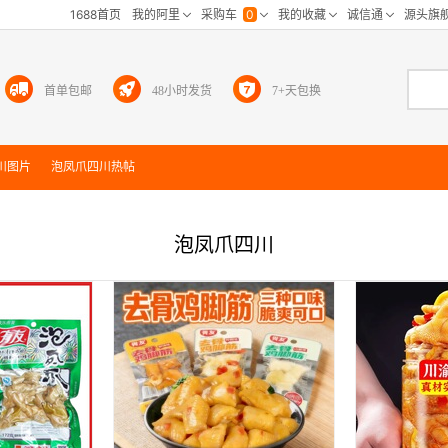
首单包邮
48小时发货
7+天包换
川
图片
泡凤爪四川
热帖
泡凤爪四川