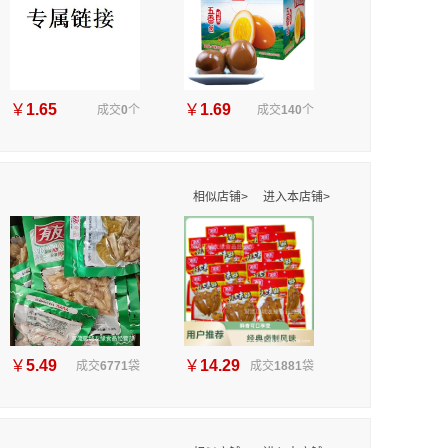
￥
1.65
￥
1.69
成交
0
个
成交
140
个
相似店铺>
进入本店铺>
￥
5.49
￥
14.29
成交
6771
袋
成交
1881
袋