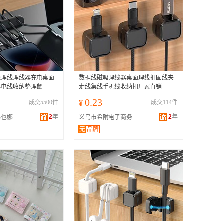
线理线理线器充电桌面
数据线磁吸理线器桌面理线扣固线夹
器电线收纳整理鼠
走线集线手机线收纳扣厂家直销
0.23
成交5500件
¥
成交114件
2
年
2
年
汕头市澄海区伟也娜塑料制品厂
义乌市希附电子商务商行
无
品牌