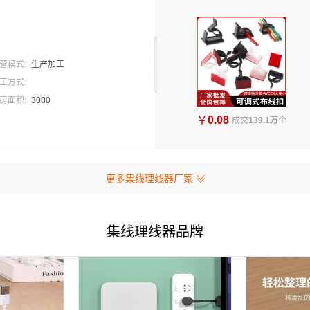
营模式:
生产加工
工方式:
房面积:
3000
￥
0.08
成交
139.1万
个
更多集线理线器厂家
集线理线器品牌