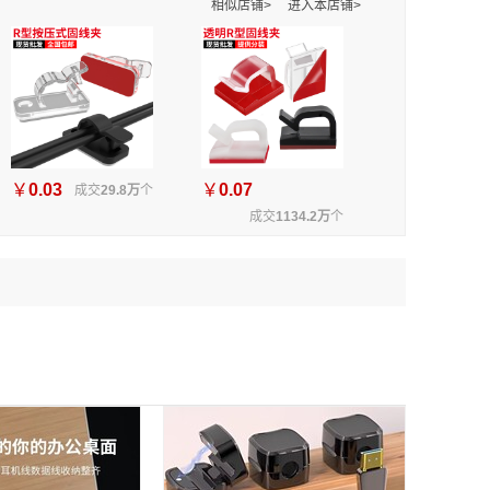
相似店铺>
进入本店铺>
￥
0.03
￥
0.07
成交
29.8万
个
成交
1134.2万
个