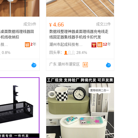
4.66
成交0件
¥
成交22件
器桌面数据线理线器固
数据线整理神器桌面理线器充电线走
手机线收纳扣
线固定器集线器手机线卡扣代发
2
年
12
年
深圳市咕噜象科技有限公司
潮州市起成科技有限公司
0.8%
回头率：
28.4%
广东 潮州市潮安区