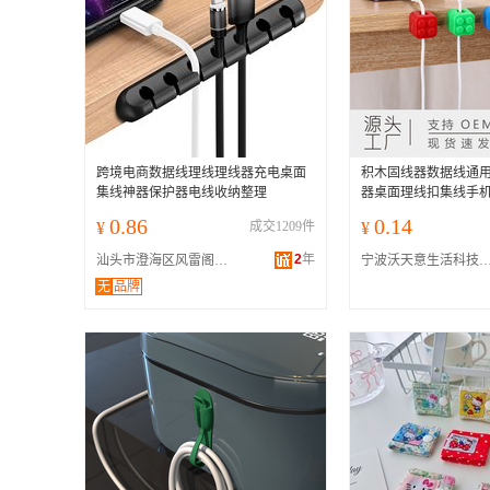
跨境电商数据线理线理线器充电桌面
积木固线器数据线通
集线神器保护器电线收纳整理
器桌面理线扣集线手
0.86
0.14
¥
成交1209件
¥
2
年
汕头市澄海区风雷阁塑料制品厂
宁波沃天意生活科技有
无
品牌