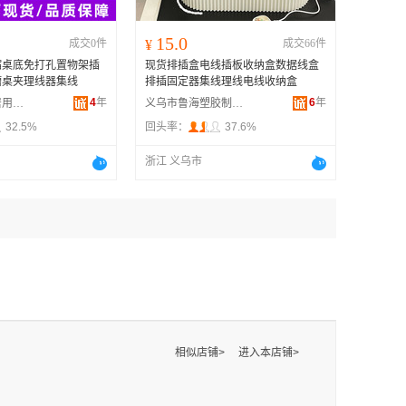
15.0
成交0件
¥
成交66件
缩桌底免打孔置物架插
现货排插盒电线插板收纳盒数据线盒
槽桌夹理线器集线
排插固定器集线理线电线收纳盒
4
年
6
年
永康市奥邦家居用品厂
义乌市鲁海塑胶制品厂
32.5%
回头率：
37.6%
浙江 义乌市
相似店铺>
进入本店铺>