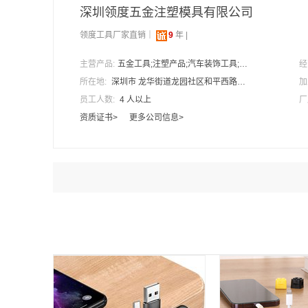
深圳领度五金注塑模具有限公司
领度工具厂家直销｜
9
年 |
主营产品:
五金工具;注塑产品;汽车装饰工具;维修工具;汽车油封钩子;布线扣;绕线器;贴膜刮板;汽车改色工具;汽车改装工具
经
所在地:
深圳市 龙华街道龙园社区和平西路青年城邦园1栋街铺123
加
员工人数:
4 人以上
厂
资质证书>
更多公司信息>