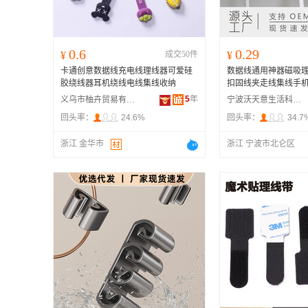
0.6
0.29
¥
成交50件
¥
卡通创意数据线充电线理线器可爱硅
数据线通用神器磁吸
胶绕线器耳机绕线电线集线收纳
扣固线夹走线集线手
5
年
义乌市柚卉贸易有限公司
宁波沃天意生活科技有限公司
回头率：
24.6%
回头率：
34.7
浙江 金华市
浙江 宁波市北仑区