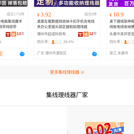
3.92
18.9
成交1776件
¥
成交0件
¥
器电脑集线魔术
桌面车载数据线收纳卡扣手机充电线
桌下理线架伸
线带线缆带
夹办公室插头固定器粘贴理线器
线板电线收纳
13
年
12
年
潮州市起成科技有限公司
%
回头率：
28.4%
回头率：
广东 潮州市潮安区
浙江 永康市
更多集线理线器
集线理线器厂家