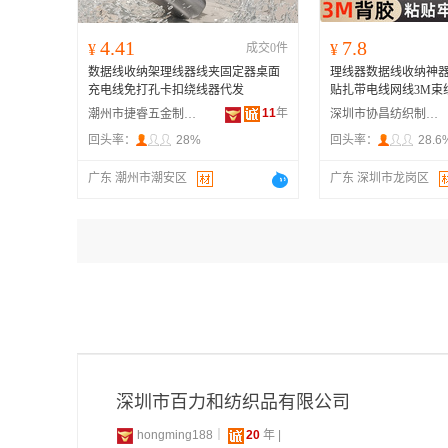
4.41
7.8
¥
成交0件
¥
数据线收纳架理线器线夹固定器桌面
理线器数据线收纳神
充电线免打孔卡扣绕线器代发
贴扎带电线网线3M束
11
年
潮州市捷睿五金制品有限公司
深圳市协昌纺织制品有限公司
回头率：
28%
回头率：
28.6
广东 潮州市潮安区
广东 深圳市龙岗区
深圳市百力和纺织品有限公司
hongming188｜
20
年 |