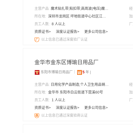
主营产品:
魔术贴扎带;粘扣带;高周波(电压)魔术贴;塑料(透明)射出勾;松紧魔术贴;起毛布;发卷带;背胶魔术贴;勾毛同体;蘑菇头;电脑周边扎带;软勾魔术贴;数据线扎带;冲型魔术贴;不抓毛魔术贴;防火魔术贴扎带;背靠背魔术贴;圆形背胶魔术贴;各种PP织带;织带等...
经
所在地:
深圳市龙岗区 坪地街道中心社区江子背寿利路7号
加
员工人数:
8 人以上
厂
资质证书>
深度认证报告>
更多公司信息>
以上信息已通过深度验厂认证
金华市金东区博瑜日用品厂
东阳市博瑜日用品厂｜
5
年 |
主营产品:
日用化学产品制造;个人卫生用品销售;日用品制造;家居用品销售;收纳清洁用具销售;家用纺织制成品制造;汽车零配件批发;家具零配件销售;鞋帽批发;日用百货销售
经
所在地:
金华市 东阳市白云街道下昆溪60号
加
员工人数:
1 人以上
厂
资质证书>
深度认证报告>
更多公司信息>
以上信息已通过深度验商认证