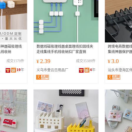
用神器磁吸理线
数据线磁吸理线器桌面理线扣固线夹
跨境电商数据
机线收纳
走线集线手机线收纳扣厂家直销
集线神器保护
2.39
3.0
成交1579件
¥
成交35389件
¥
19
年
4
年
限公司
义乌市誊云日用品厂
无
品牌
无
品牌