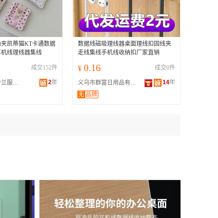
夹凯蒂猫KT卡通数据
数据线磁吸理线器桌面理线扣固线夹
耳机线理线器集线
走线集线手机线收纳扣厂家直销
0.16
成交152件
¥
成交0件
2
年
14
年
武汉市洪山区铃兰服饰商行
义乌市群富日用品有限公司
无
品牌