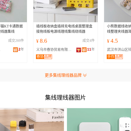
猫KT卡通数据
插线板收纳盒插排充电线桌面整理盒
小熊数据线收纳
理线器集线
接拖线板电源线理线集线绕线器
线整理夹线器
8.6
4.5
成交269件
¥
成交4件
¥
2
年
11
年
商行
义乌市春协贸易有限公司
春协
品牌
手作
品牌
更多集线理线器品牌
集线理线器图片