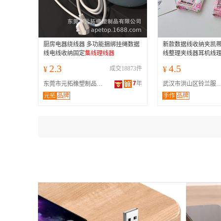
厨房电器绕线器 多功能捆绑挂绳数据
新款数据线收纳夹凯蒂
线电线收纳固定
集线理线器
线整理夹线器耳机线
2.3
4.5
¥
成交18873件
¥
7
年
东莞市元拓橡塑制品有限公司
武汉市洪山区铃兰服饰
元拓
品牌
手作
品牌