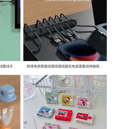
数据线磁吸理线器桌面理线扣固线夹走线集线手机线收纳扣厂家直销
跨境电商数据线理线理线器充电桌面集线神器保护器电线收纳整理鼠