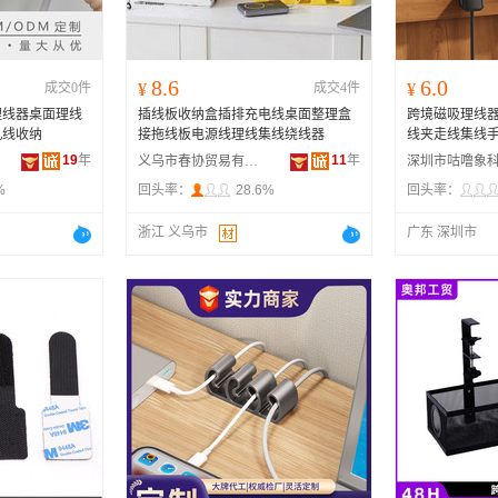
8.6
6.0
成交0件
¥
成交4件
¥
理线器桌面理线
插线板收纳盒插排充电线桌面整理盒
跨境磁吸理线
机线收纳
接拖线板电源线理线集线绕线器
线夹走线集线
19
年
11
年
义乌市春协贸易有限公司
%
回头率：
28.6%
回头率：
浙江 义乌市
广东 深圳市