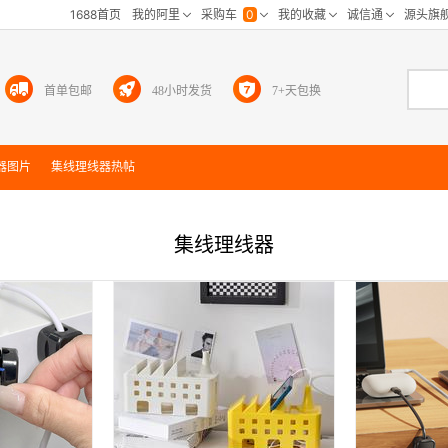
首单包邮
48小时发货
7+天包换
器
图片
集线理线器
热帖
集线理线器