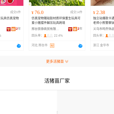
76.0
2.38
成交6件
¥
成交14件
¥
生玩具仿真宠物
仿真宠物猪硅胶材质环保重生玩具可
独立站爆款卡
爱小猪摆件解压玩具跨境
老师小熊警察钛
2
年
2
年
邢台铁铮商贸有限公司
%
回头率：
22.4%
回头率：
河北 邢台市
浙江 金华市
更多活猪苗
活猪苗厂家