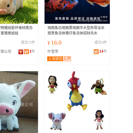
宠物猪硅胶环保材质办
地图鱼白地图黑地图中大型热带淡水
可爱猪崽娃娃
观赏鱼活体猪仔鱼活体招财风水
16.0
成交15件
¥
成交4件
2
年
14
年
有限公司
叶雪萍
上海诚信
品牌
渔场