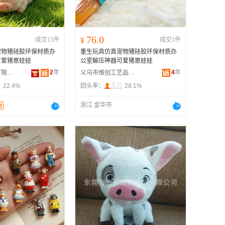
76.0
成交15件
¥
成交1件
宠物猪硅胶环保材质办
重生玩具仿真宠物猪硅胶环保材质办
可爱猪崽娃娃
公室解压神器可爱猪崽娃娃
2
年
4
年
邢台铁铮商贸有限公司
义乌市维创工艺品有限公司
22.4%
回头率：
28.1%
浙江 金华市