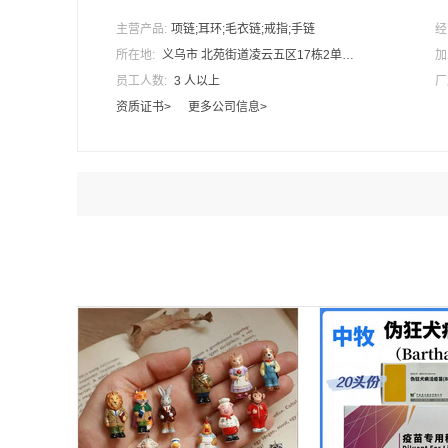
主营产品:
项链;耳环;毛衣链;戒指;手链
经
所在地:
义乌市 北苑街道凌云五区17栋2单元202
加
员工人数:
3 人以上
厂
资质证书>
更多公司信息>