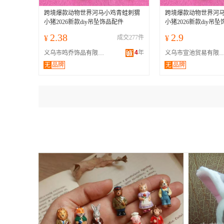
跨境爆款动物世界河马小鸡青蛙刺猬
跨境爆款动物世界河
小猪2026新款diy吊坠饰品配件
小猪2026新款diy吊
2.38
2.9
¥
成交277件
¥
4
年
义乌市鸣乔饰品有限公司
义乌市宣池贸易有限
无
品牌
无
品牌