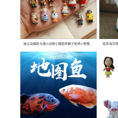
独立站爆款卡通小动物小猪厨师狮子老师小熊警察钛钢吊坠diy项链