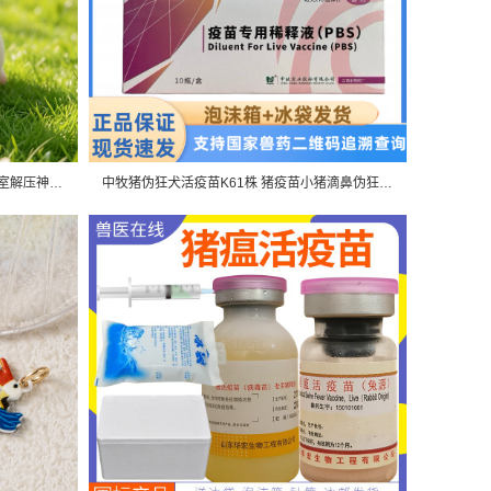
重生玩具仿真宠物猪硅胶环保材质办公室解压神器可爱猪崽娃娃
中牧猪伪狂犬活疫苗K61株 猪疫苗小猪滴鼻伪狂犬小猪疫苗20头份