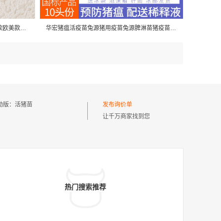
女金保色动物系列彩绘跨境DIY配件新款欧美款滴油小猪18K鸭子吊坠
华宏猪瘟活疫苗兔源猪用疫苗兔源脾淋苗猪疫苗配稀释液10头份/瓶
动版：
活猪苗
发布询价单
让千万商家找到您
热门搜索推荐