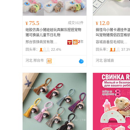
75.5
12.0
¥
成交102件
¥
硅胶仿真小猪娃娃玩具解压捏捏宠物
搞怪乌小猪卡通挂件
猪可换装儿童节日礼物
叫宠物猪情侣四宫格
2
年
邢台铁铮商贸有限公司
容城县番茄毛绒玩具店
回头率：
22.4%
回头率：
37.3
河北 邢台市
河北 容城县