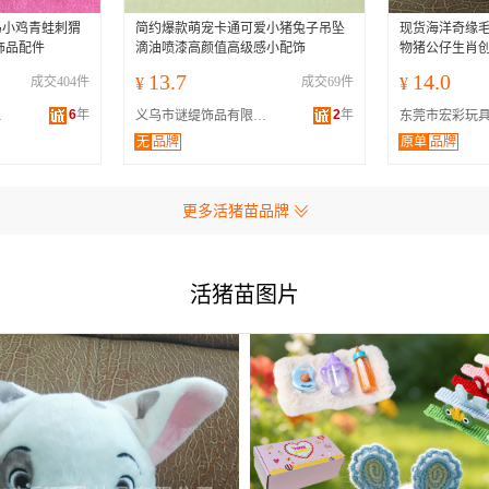
马小鸡青蛙刺猬
简约爆款萌宠卡通可爱小猪兔子吊坠
现货海洋奇缘毛
坠饰品配件
滴油喷漆高颜值高级感小配饰
物猪公仔生肖
13.7
14.0
成交404件
¥
成交69件
¥
6
年
2
年
公司
义乌市谜缇饰品有限公司
无
品牌
原单
品牌
更多活猪苗品牌
活猪苗图片