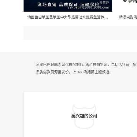
地图鱼白地图黑地图中大型热带淡水观赏鱼活体猪仔鱼活体招财风水
阿里巴巴1688为您优选205条活猪苗热销货源，包括活猪苗
品质爆款货源批发价，上1688活猪苗主题频道。
感兴趣的公司