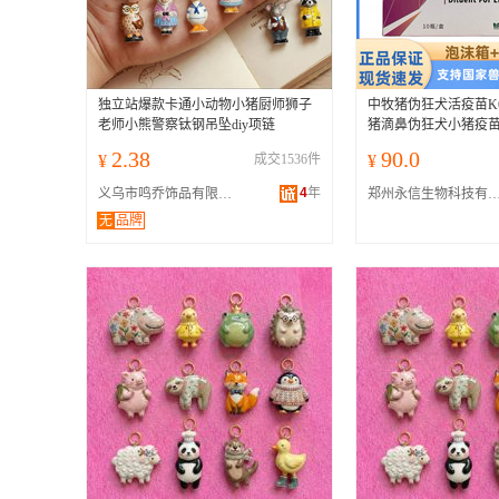
独立站爆款卡通小动物小猪厨师狮子
中牧猪伪狂犬活疫苗K6
老师小熊警察钛钢吊坠diy项链
猪滴鼻伪狂犬小猪疫苗
2.38
90.0
¥
成交1536件
¥
4
年
义乌市鸣乔饰品有限公司
郑州永信生物科技有限
无
品牌