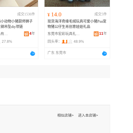
14.0
成交1536件
¥
成交5件
通小动物小猪厨师狮子
现货海洋奇缘毛绒玩具可爱小猪Pua宠
钢吊坠diy项链
物猪公仔生肖创意娃娃礼品
4
年
11
年
义乌市鸣乔饰品有限公司
东莞市宏彩玩具礼品有限公司
27.8%
回头率：
48.9%
广东 东莞市
相似店铺>
进入本店铺>