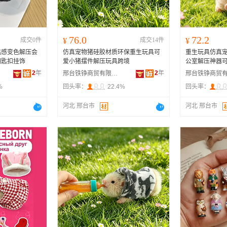
76.0
72.2
成交0件
¥
成交14件
¥
温感变色解压会
仿真宠物猪硅胶材质环保重生玩具可
重生玩具仿真
钥匙扣挂饰
爱小猪摆件解压玩具跨境
公室解压神器
2
年
2
年
邢台铁铮商贸有限公司
%
回头率：
22.4%
回头率：
河北 邢台市
河北 邢台市