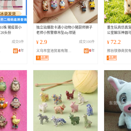
1株 猪疫苗小
独立站爆款卡通小动物小猪厨师狮子
重生玩具仿真
20头份
老师小熊警察吊坠diy项链
公室解压神器
2.9
72.2
成交0件
¥
成交100件
¥
4
年
6
年
公司
义乌市宣池贸易有限公司
邢台铁铮商贸
无
品牌
/
品牌