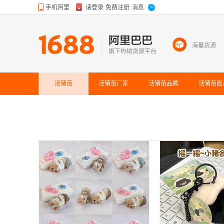
海量货源
活猪苗
活猪苗
厂家
活猪苗
品牌
活猪苗
图