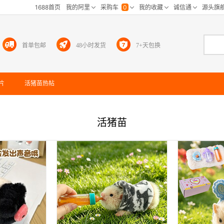
首单包邮
48小时发货
7+天包换
片
活猪苗
热帖
活猪苗