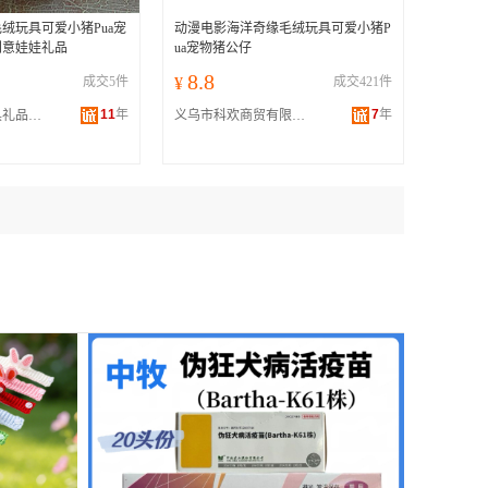
绒玩具可爱小猪Pua宠
动漫电影海洋奇缘毛绒玩具可爱小猪P
创意娃娃礼品
ua宠物猪公仔
8.8
成交5件
¥
成交421件
11
年
7
年
东莞市宏彩玩具礼品有限公司
义乌市科欢商贸有限公司