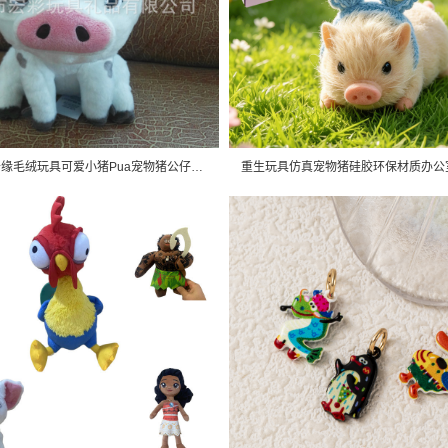
现货海洋奇缘毛绒玩具可爱小猪Pua宠物猪公仔生肖创意娃娃礼品