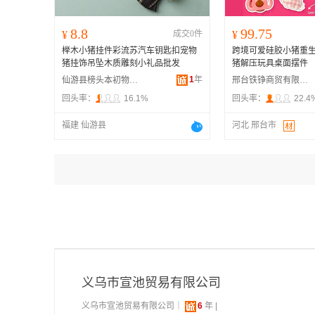
8.8
99.75
¥
成交0件
¥
榉木小猪挂件彩流苏汽车钥匙扣宠物
跨境可爱硅胶小猪重
猪挂饰吊坠木质雕刻小礼品批发
猪解压玩具桌面摆件
1
年
仙游县榜头本初物工艺品厂
邢台铁铮商贸有限公司
回头率：
16.1%
回头率：
22.4
福建 仙游县
河北 邢台市
义乌市宣池贸易有限公司
义乌市宣池贸易有限公司｜
6
年 |