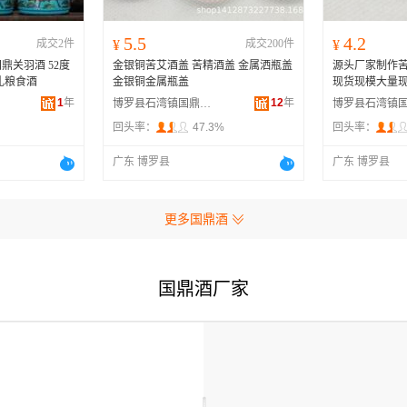
5.5
4.2
成交2件
¥
成交200件
¥
鼎关羽酒 52度
金银铜苦艾酒盖 苦精酒盖 金属洒瓶盖
源头厂家制作苦
礼粮食酒
金银铜金属瓶盖
现货现模大量
1
年
12
年
博罗县石湾镇国鼎五金加工厂
回头率：
47.3%
回头率：
广东 博罗县
广东 博罗县
更多国鼎酒
国鼎酒厂家