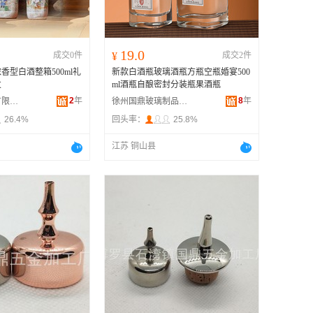
19.0
成交0件
¥
成交2件
香型白酒整箱500ml礼
新款白酒瓶玻璃酒瓶方瓶空瓶婚宴500
发
ml酒瓶自酿密封分装瓶果酒瓶
2
年
8
年
深圳八天科技有限公司
徐州国鼎玻璃制品有限公司
26.4%
回头率：
25.8%
江苏 铜山县