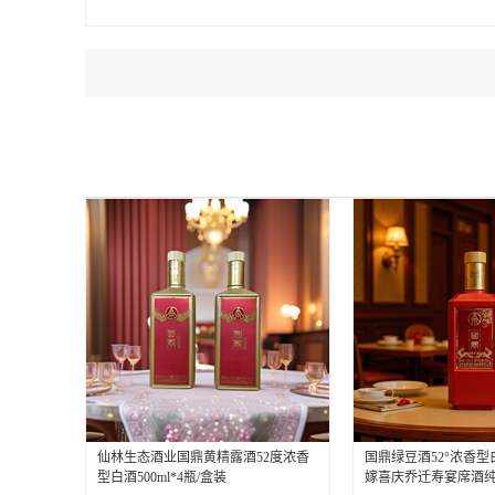
仙林生态酒业国鼎黄精露酒52度浓香
国鼎绿豆酒52°浓香型白
型白酒500ml*4瓶/盒装
嫁喜庆乔迁寿宴席酒