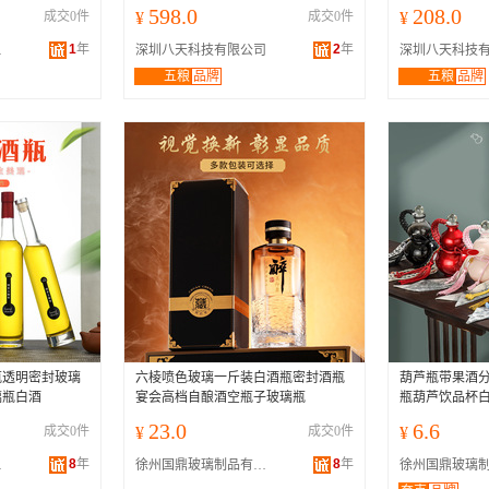
598.0
208.0
成交0件
¥
成交0件
¥
1
年
2
年
公司
深圳八天科技有限公司
深圳八天科技
五粮
品牌
五粮
品牌
（酒）
（酒）
瓶透明密封玻璃
六棱喷色玻璃一斤装白酒瓶密封酒瓶
葫芦瓶带果酒
璃瓶白酒
宴会高档自酿酒空瓶子玻璃瓶
瓶葫芦饮品杯
23.0
6.6
成交0件
¥
成交0件
¥
8
年
8
年
公司
徐州国鼎玻璃制品有限公司