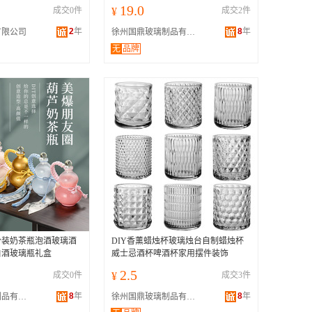
19.0
成交0件
¥
成交2件
2
年
8
年
有限公司
徐州国鼎玻璃制品有限公司
无
品牌
分装奶茶瓶泡酒玻璃酒
DIY香薰蜡烛杯玻璃烛台自制蜡烛杯
白酒玻璃瓶礼盒
威士忌酒杯啤酒杯家用摆件装饰
2.5
成交0件
¥
成交3件
8
年
8
年
徐州国鼎玻璃制品有限公司
徐州国鼎玻璃制品有限公司