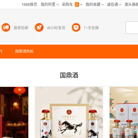
首单包邮
48小时发货
7+天包换
片
国鼎酒
热帖
国鼎酒