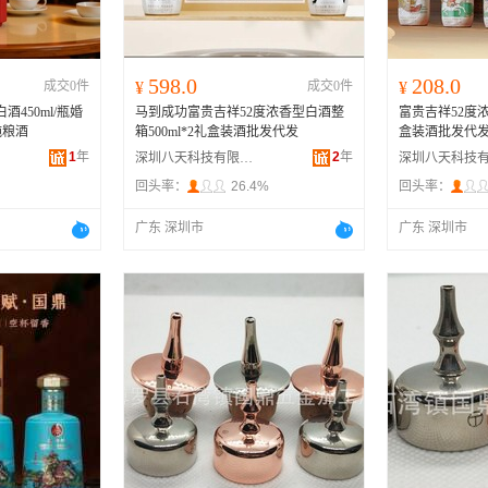
598.0
208.0
成交0件
¥
成交0件
¥
酒450ml/瓶婚
马到成功富贵吉祥52度浓香型白酒整
富贵吉祥52度浓
纯粮酒
箱500ml*2礼盒装酒批发代发
盒装酒批发代
1
年
2
年
深圳八天科技有限公司
回头率：
26.4%
回头率：
广东 深圳市
广东 深圳市