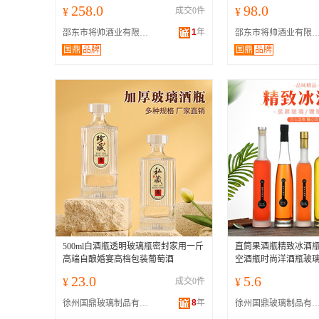
258.0
98.0
¥
成交0件
¥
1
年
邵东市将帅酒业有限公司
邵东市将帅酒业有限
国鼎
品牌
国鼎
品牌
500ml白酒瓶透明玻璃瓶密封家用一斤
直筒果酒瓶精致冰酒
高端自酿婚宴高档包装葡萄酒
空酒瓶时尚洋酒瓶玻
23.0
5.6
¥
成交0件
¥
8
年
徐州国鼎玻璃制品有限公司
徐州国鼎玻璃制品有限