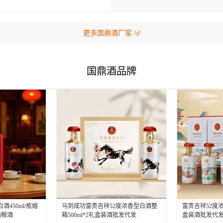
更多国鼎酒厂家
国鼎酒品牌
酒450ml/瓶婚
马到成功富贵吉祥52度浓香型白酒整
富贵吉祥52度浓
纯粮酒
箱500ml*2礼盒装酒批发代发
盒装酒批发代