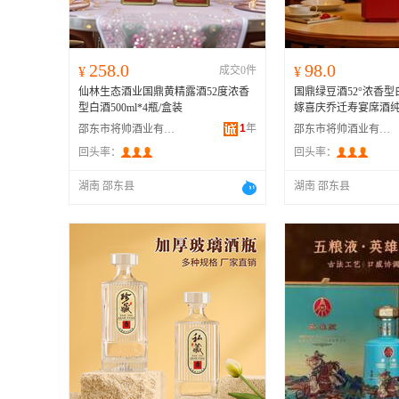
258.0
98.0
¥
成交0件
¥
仙林生态酒业国鼎黄精露酒52度浓香
国鼎绿豆酒52°浓香型白
型白酒500ml*4瓶/盒装
嫁喜庆乔迁寿宴席酒
1
年
邵东市将帅酒业有限公司
邵东市将帅酒业有限公司
回头率：
回头率：
湖南 邵东县
湖南 邵东县