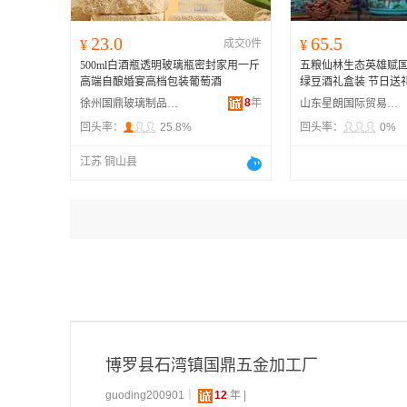
23.0
65.5
¥
成交0件
¥
500ml白酒瓶透明玻璃瓶密封家用一斤
五粮仙林生态英雄赋国
高端自酿婚宴高档包装葡萄酒
绿豆酒礼盒装 节日送
8
年
徐州国鼎玻璃制品有限公司
山东星朗国际贸易有限公司
回头率：
25.8%
回头率：
0%
江苏 铜山县
博罗县石湾镇国鼎五金加工厂
guoding200901｜
12
年 |