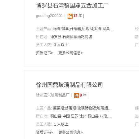
博罗县石湾镇国鼎五金加工厂
guoding200901｜
12
年 |
主营产品:
标牌;徽章;开瓶器;钥匙扣;奖牌;家具五金，标牌;箱包五金，标牌;门牌;皮带扣;冰箱贴;铭牌;假珐琅标牌，奖牌;假珐琅徽章;假珐琅开瓶器;烤漆标牌;个性书签;抛光水果签;时尚水果叉;锌合金狗牌;酒店门牌号
经
所在地:
博罗县 石湾镇镇南路尚城
加
员工人数:
3 人以上
厂
资质证书>
更多公司信息>
徐州国鼎玻璃制品有限公司
徐州盛兴玻璃制品厂｜
8
年 |
主营产品:
酱菜瓶;蜂蜜瓶;玻璃储物罐;玻璃蜡烛杯;玻璃酒瓶;玻璃保鲜碗;玻璃花瓶;膏霜瓶;精油瓶、香水瓶;饮料瓶、玻璃水杯
经
所在地:
铜山县 中国 江苏 徐州 铜山县 八段工业园
加
员工人数:
1 人以上
厂
资质证书>
更多公司信息>