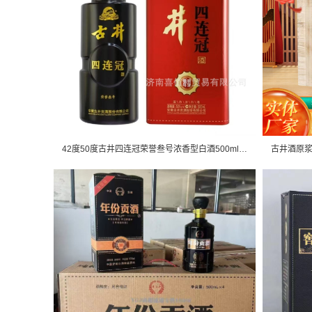
42度50度古井四连冠荣誉叁号浓香型白酒500ml*6瓶整箱批发询客服