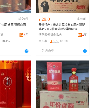
29.0
成交0件
¥
成交0件
42度 典藏 整箱白酒
安徽特产年份古井镇淡雅42度纯粮整
箱4*500ml礼盒装原浆柔和贡酒
4
年
1
年
常熟市星光蓝酒类商贸有限公司
济阳区恒裕食品店
18.4%
回头率：
10.8%
山东 济南市