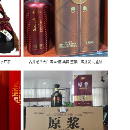
古井酒原浆酒整箱批发52度白酒42度酒水厂家直销浓香型粮食酒六瓶
古井老八大白酒 42度 典藏 整箱白酒批发 礼盒装