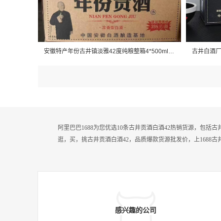
安徽特产年份古井镇淡雅42度纯粮整箱4*500ml礼盒装原浆柔和贡酒
阿里巴巴1688为您优选10条古井贡酒白酒42热销货源，包括
逛，买，挑古井贡酒白酒42，品质爆款货源批发价，上1688古
感兴趣的公司