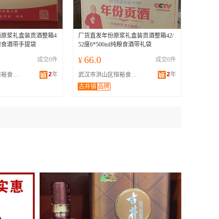
原浆礼盒装贡酒整箱4
厂货直发年份原浆礼盒装贡酒整箱42/
l纯粮食酒带手提袋
52度6*500ml纯粮食酒带礼袋
66.0
成交0件
¥
成交0件
2
年
2
年
武汉市洪山区恒裕食品店
武汉市洪山区恒裕食品店
古井镇
品牌