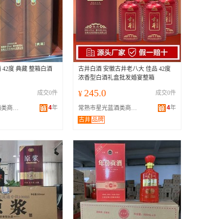
42度 典藏 整箱白酒
古井白酒 安徽古井老八大 佳品 42度
浓香型白酒礼盒批发婚宴整箱
245.0
成交0件
¥
成交0件
4
年
4
年
常熟市星光蓝酒类商贸有限公司
常熟市星光蓝酒类商贸有限公司
古井
品牌