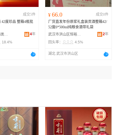
66.0
成交5件
¥
成交0件
42度珍品 整箱4瓶批
厂货直发年份原浆礼盒装贡酒整箱42/
52度6*500ml纯粮食酒带礼袋
4
年
2
年
常熟市星光蓝酒类商贸有限公司
武汉市洪山区恒裕食品店
18.4%
回头率：
4.5%
湖北 武汉市洪山区