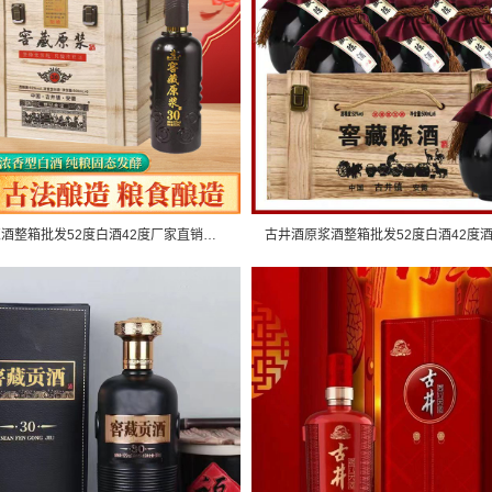
古井酒原浆酒整箱批发52度白酒42度厂家直销浓香型纯粮食酒 六瓶