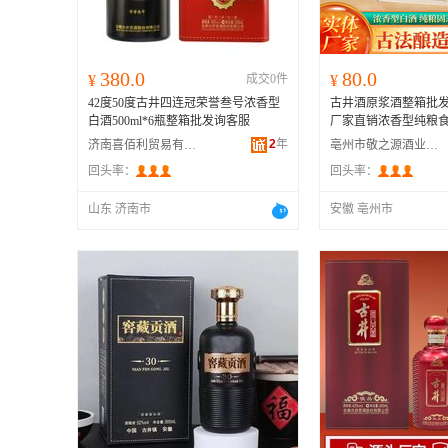
380.0
80.0
¥
成交0件
¥
42度50度古井四连冠荣誉叁号浓香型
古井酒原浆酒整箱批发5
白酒500ml*6瓶整箱批发询客服
厂家直销浓香型纯粮食
2
年
济南喜佰利贸易有限公司
亳州市敬之源酒业有限公司
回头率：
回头率：
山东 济南市
安徽 亳州市