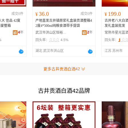
36.0
199.0
成交0件
¥
成交0件
¥
大 佳品 42度
产地直发古井镇原浆礼盒装贡酒整箱4
古井老八大白酒 
婚宴整箱
2度4*500ml纯粮食酒带手提袋
发礼盒装批发
4
年
2
年
武汉市洪山区恒裕食品店
%
回头率：
4.5%
回头率：
湖北 武汉市洪山区
江苏 苏州市
更多古井贡酒白酒42
古井贡酒白酒42品牌