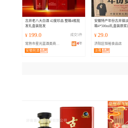
古井老八大白酒 42度珍品 整箱4瓶批
安徽特产年份古井镇淡
发礼盒装批发
箱4*500ml礼盒装原
199.0
29.0
¥
成交5件
¥
4
年
常熟市星光蓝酒类商贸有限公司
济阳区恒裕食品店
安徽皖酒
品牌
淡雅
品牌
集团