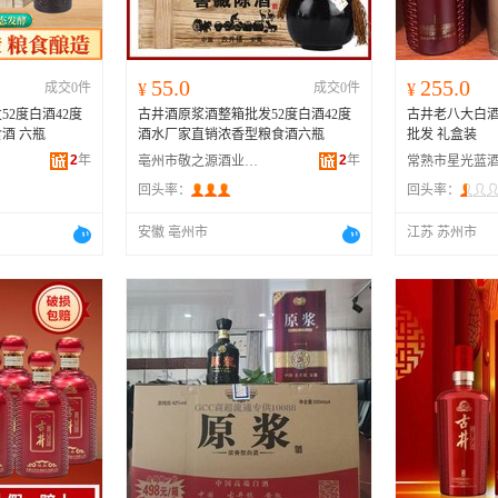
55.0
255.0
成交0件
¥
成交0件
¥
2度白酒42度
古井酒原浆酒整箱批发52度白酒42度
古井老八大白酒 
酒 六瓶
酒水厂家直销浓香型粮食酒六瓶
批发 礼盒装
2
年
2
年
亳州市敬之源酒业有限公司
回头率：
回头率：
安徽 亳州市
江苏 苏州市