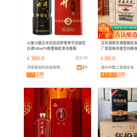
42度50度古井四连冠荣誉叁号浓香型
古井酒原浆酒整箱批发5
白酒500ml*6瓶整箱批发询客服
厂家直销浓香型纯粮食
380.0
80.0
¥
成交0件
¥
2
年
济南喜佰利贸易有限公司
亳州市敬之源酒业有限
古井
品牌
乘风邀月
品牌