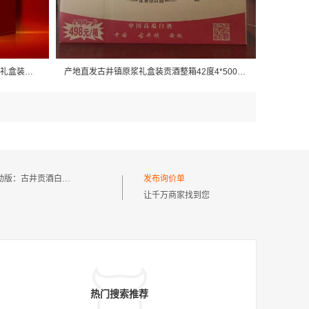
古井老八大白酒 42度珍品 整箱4瓶批发礼盒装批发
产地直发古井镇原浆礼盒装贡酒整箱42度4*500ml纯粮食酒带手提袋
动版：
古井贡酒白酒42
发布询价单
让千万商家找到您
热门搜索推荐