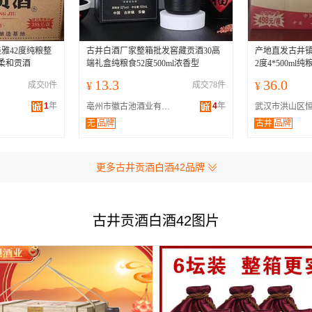
雅42度纯粮整
古井白酒厂家整箱批发窖藏贡酒30高
产地直发古井镇
浆柔和贡酒
端礼盒纯粮食52度500ml浓香型
2度4*500m
13.3
36.0
成交0件
¥
成交78件
¥
1
年
4
年
亳州市徽古池酒业有限公司
无
品牌
古井
品牌
更多古井贡酒白酒42品牌
古井贡酒白酒42图片