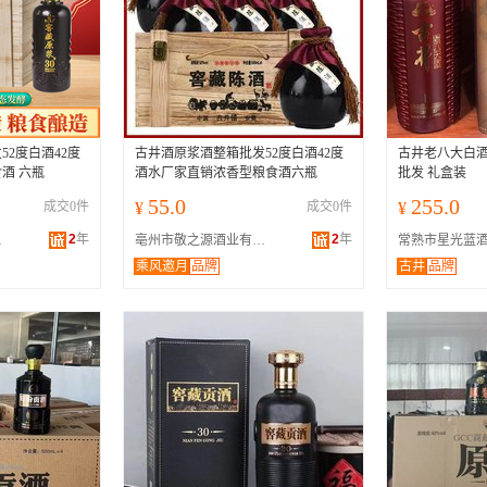
2度白酒42度
古井酒原浆酒整箱批发52度白酒42度
古井老八大白酒 
酒 六瓶
酒水厂家直销浓香型粮食酒六瓶
批发 礼盒装
55.0
255.0
成交0件
¥
成交0件
¥
2
年
2
年
公司
亳州市敬之源酒业有限公司
乘风邀月
品牌
古井
品牌