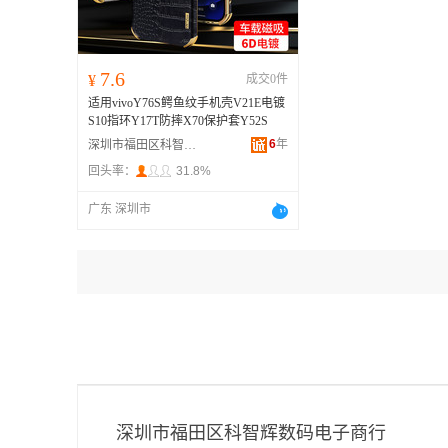
7.6
¥
成交0件
适用vivoY76S鳄鱼纹手机壳V21E电镀
S10指环Y17T防摔X70保护套Y52S
6
年
深圳市福田区科智辉数码电子商行
回头率：
31.8%
广东 深圳市
深圳市福田区科智辉数码电子商行