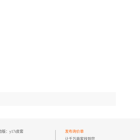
动版：
y17t皮套
发布询价单
让千万商家找到您