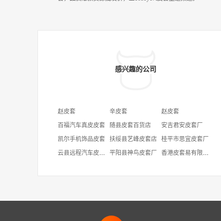
感兴趣的公司
赵皮套
辛皮套
赵皮套
百福汽车真皮皮套
随县皮套百货店
安吉君安皮套厂
凯尔手机饰品皮套
扶绥县艺峰皮套店
桂平市思宜皮套厂
云县远程汽车皮套店
平阳县神鸟皮套厂
香港皮套易有限公司