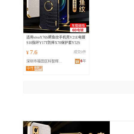
适用vivoY76S鳄鱼纹手机壳V21E电镀
S10指环Y17T防摔X70保护套Y52S
7.6
¥
成交0件
6
年
深圳市福田区科智辉数码电子商行
中性
品牌