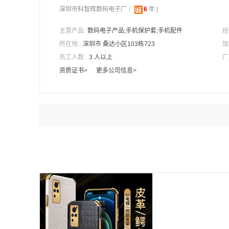
深圳市科智辉数码电子厂｜
6
年 |
主营产品:
数码电子产品;手机保护套;手机配件
经
所在地:
深圳市 桑达小区103栋723
加
员工人数:
3 人以上
厂
资质证书>
更多公司信息>