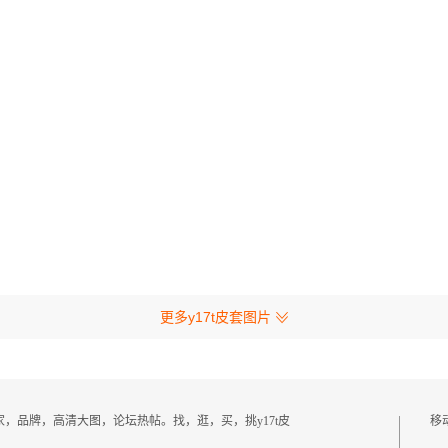
更多y17t皮套图片
套厂家，品牌，高清大图，论坛热帖。找，逛，买，挑y17t皮
移