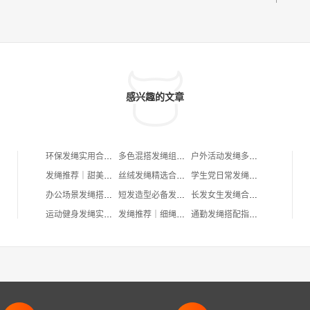
感兴趣的文章
环保发绳实用合集：材质安心，细节耐看，日常好搭
多色混搭发绳组合推荐：细节、质感与日常搭配的完美平衡
户外活动发绳多场景实用推荐
发绳推荐｜甜美可爱风格合集
丝绒发绳精选合集：质感细节与日常搭配的温柔默契
学生党日常发绳推荐：三款实用又耐看的细节之选
办公场景发绳搭配指南：简约实用又不失精致感
短发造型必备发绳推荐：细节、搭配与日常体验全解析
长发女生发绳合集：细节、搭配与日常使用体验
运动健身发绳实用推荐：防滑、高弹、不扯发的多场景选择
发绳推荐｜细绳温柔风合集
通勤发绳搭配指南：三款实用又耐看的日常选择