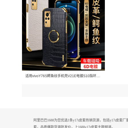
适用vivoY76S鳄鱼纹手机壳V21E电镀S10指环Y17T防摔X70保护套Y52S
阿里巴巴1688为您优选1条y17t皮套热销货源，包括y17t皮
套，品质爆款货源批发价，上1688y17t皮套主题频道。