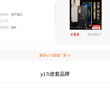
营模式:
生产加工
工方式:
房面积:
800
￥
8.0
成交
201
个
更多y17t皮套厂家
y17t皮套品牌