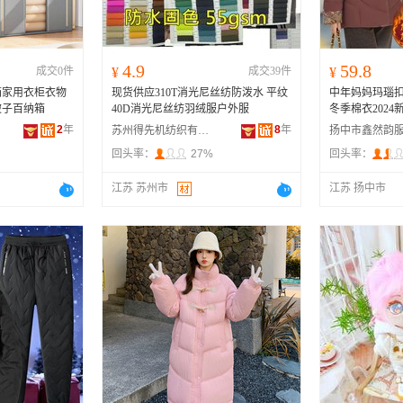
4.9
59.8
成交0件
¥
成交39件
¥
箱家用衣柜衣物
现货供应310T消光尼丝纺防泼水 平纹
中年妈妈玛瑙
被子百纳箱
40D消光尼丝纺羽绒服户外服
冬季棉衣202
2
年
8
年
苏州得先机纺织有限公司
扬中市鑫然韵
回头率：
27%
回头率：
江苏 苏州市
江苏 扬中市