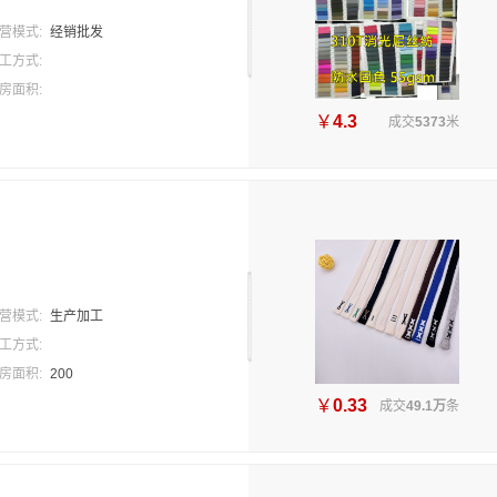
营模式:
经销批发
工方式:
房面积:
￥
4.3
成交
5373
米
营模式:
生产加工
工方式:
房面积:
200
￥
0.33
成交
49.1万
条