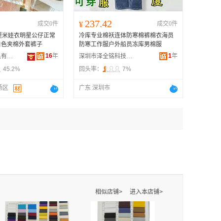
237.42
成交0件
¥
成交0件
m厘米娃衣明星公仔正常
冷库专业棉袄连体防寒棉裤棉衣海员
白色夹棉外套裤子
防寒工作服户外船员冻库男棉服
16
年
1
年
扬州玲昕湲玩具有限公司
深圳市泽全铭科技有限公司
45.2%
回头率：
7%
扬区
广东 深圳市
相似店铺>
进入本店铺>