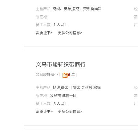
主营产品:
纺织、皮革;混纺、交织类面料
经
所在地:
加
员工人数:
1 人以上
厂
资质证书>
更多公司信息>
义乌市峻轩织带商行
义乌峻轩织带｜
6
年 |
主营产品:
蜡线;鞋带;手提带;金丝线;棉绳
经
所在地:
义乌市 诚信一区
加
员工人数:
3 人以上
厂
资质证书>
更多公司信息>