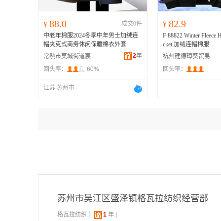
88.0
82.9
¥
成交0件
¥
中老年棉服2024冬季中年男士加绒连
F 88822 Winter Fleece 
帽夹克式商务休闲保暖棉衣外套
cket 加绒连帽棉服
2
年
常熟市莫城街道宸瑞轩服饰商行
杭州建德璋葵贸易商行
回头率：
60%
回头率：
江苏 苏州市
苏州市吴江区盛泽镇格瓦拉纺织经营部
格瓦拉纺织｜
1
年 |