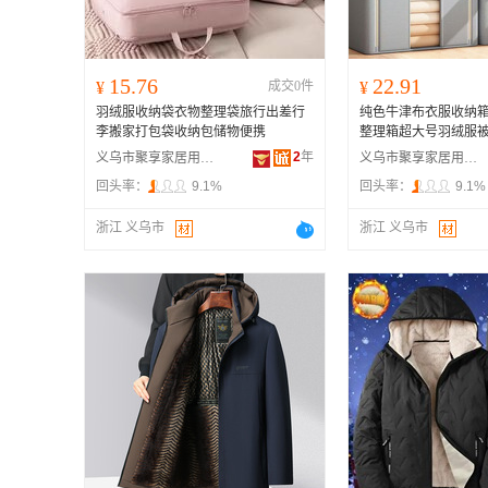
15.76
22.91
¥
成交0件
¥
羽绒服收纳袋衣物整理袋旅行出差行
纯色牛津布衣服收纳
李搬家打包袋收纳包储物便携
整理箱超大号羽绒服
2
年
义乌市聚享家居用品有限公司
义乌市聚享家居用品有限公司
回头率：
9.1%
回头率：
9.1%
浙江 义乌市
浙江 义乌市