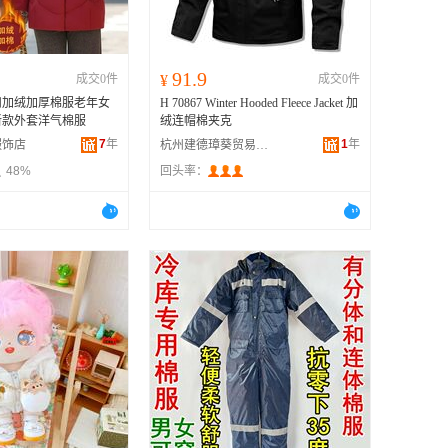
91.9
成交0件
¥
成交0件
扣加绒加厚棉服老年女
H 70867 Winter Hooded Fleece Jacket 加
4新款外套洋气棉服
绒连帽棉夹克
7
年
1
年
服饰店
杭州建德璋葵贸易商行
48%
回头率：