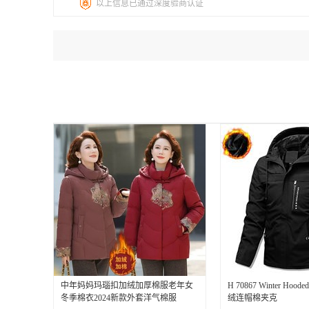
以上信息已通过深度验商认证
中年妈妈玛瑙扣加绒加厚棉服老年女
H 70867 Winter Hooded 
冬季棉衣2024新款外套洋气棉服
绒连帽棉夹克