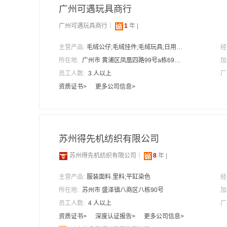
广州可遇玩具商行
广州可遇玩具商行｜
1
年 |
主营产品:
毛绒公仔;毛绒挂件;毛绒玩具;日用品;公司吉祥物;儿童礼品;毛绒颈枕;动漫周边;动漫产品;汽车用品;文具用品;u型颈枕;文具用品;动漫卡通;手机配饰
经
所在地:
广州市 黄浦区凤凰四路99号a栋694房
加
员工人数:
3 人以上
厂
资质证书>
更多公司信息>
苏州得先机纺织有限公司
苏州得先机纺织有限公司｜
8
年 |
主营产品:
服装面料.里料;平缸染色
经
所在地:
苏州市 盛泽镇八商区八栋90号
加
员工人数:
4 人以上
厂
资质证书>
深度认证报告>
更多公司信息>