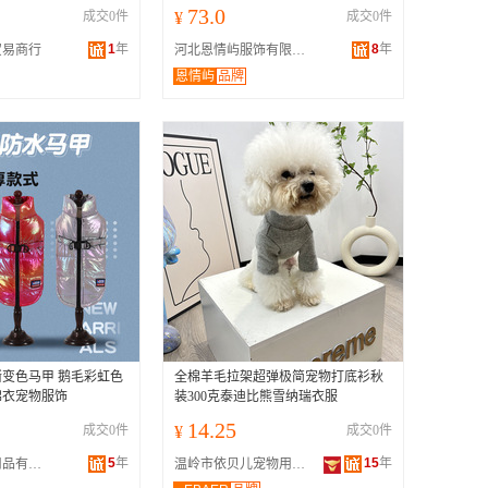
73.0
成交0件
¥
成交0件
1
年
8
年
贸易商行
河北恩情屿服饰有限公司
恩情屿
品牌
变色马甲 鹅毛彩虹色
全棉羊毛拉架超弹极简宠物打底衫秋
棉衣宠物服饰
装300克泰迪比熊雪纳瑞衣服
14.25
成交0件
¥
成交0件
5
年
15
年
东阳贝熊宠物用品有限公司
温岭市依贝儿宠物用品有限公司