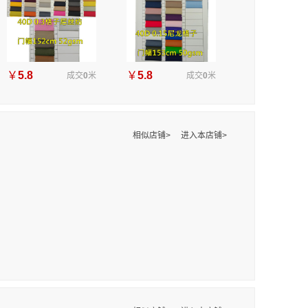
￥
5.8
￥
5.8
成交
0
米
成交
0
米
相似店铺>
进入本店铺>