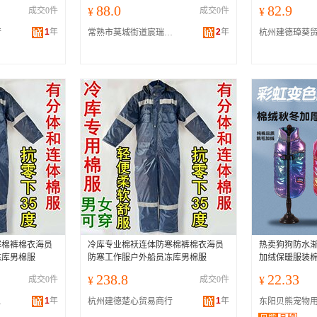
88.0
82.9
成交0件
¥
成交0件
¥
1
年
2
年
行
常熟市莫城街道宸瑞轩服饰商行
杭州建德璋葵
寒棉裤棉衣海员
冷库专业棉袄连体防寒棉裤棉衣海员
热卖狗狗防水渐
冻库男棉服
防寒工作服户外船员冻库男棉服
加绒保暖服装
238.8
22.33
成交0件
¥
成交0件
¥
1
年
1
年
公司
杭州建德楚心贸易商行