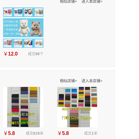
相似店铺>
进入本店铺>
￥
12.0
成交
90
个
相似店铺>
进入本店铺>
￥
5.8
￥
5.8
成交
619
米
成交
1
米