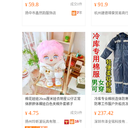
59.8
91.9
¥
成交0件
¥
7
年
扬中市鑫然韵服饰店
杭州建德璋葵贸易商
棉花娃娃20cm厘米娃衣明星公仔正常
冷库专业棉袄连体防
体胖胖体裸娃白色夹棉外套裤子
防寒工作服户外船员
4.75
237.42
¥
成交0件
¥
16
年
扬州玲昕湲玩具有限公司
深圳市泽全铭科技有限