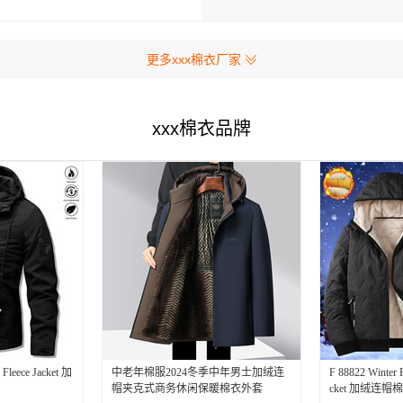
更多xxx棉衣厂家
xxx棉衣品牌
Fleece Jacket 加
中老年棉服2024冬季中年男士加绒连
F 88822 Winter 
帽夹克式商务休闲保暖棉衣外套
cket 加绒连帽