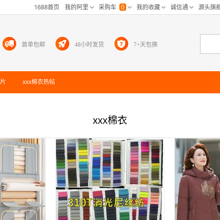
首单包邮
48小时发货
7+天包换
片
xxx棉衣
热帖
xxx棉衣