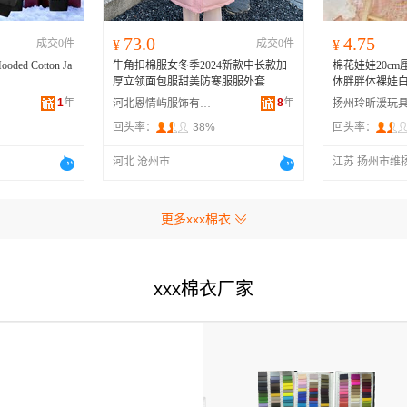
73.0
4.75
成交0件
¥
成交0件
¥
Hooded Cotton Ja
牛角扣棉服女冬季2024新款中长款加
棉花娃娃20c
厚立领面包服甜美防寒服服外套
体胖胖体裸娃
1
年
8
年
河北恩情屿服饰有限公司
回头率：
38%
回头率：
河北 沧州市
江苏 扬州市维
更多xxx棉衣
xxx棉衣厂家