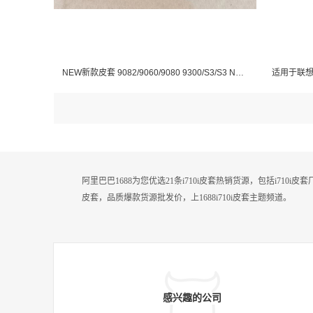
NEW新款皮套 9082/9060/9080 9300/S3/S3 Neo/9305 9500/S4保护套
阿里巴巴1688为您优选21条i710i皮套热销货源，包括i710
皮套，品质爆款货源批发价，上1688i710i皮套主题频道。
感兴趣的公司