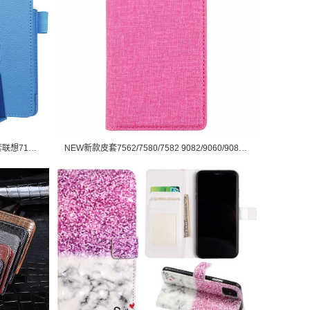
适用于联想Tab3 7 Essential平板保护套联想710F/I荔枝纹平板皮套
NEW新款皮套7562/7580/7582 9082/9060/9080 9300/S3/S3 Ne保护套