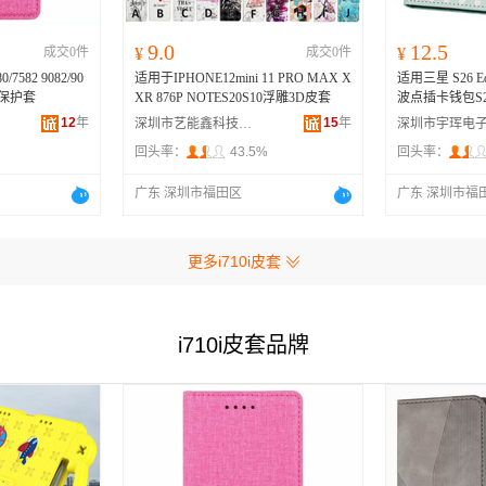
9.0
12.5
成交0件
¥
成交0件
¥
7582 9082/90
适用于IPHONE12mini 11 PRO MAX X
适用三星 S26 Ed
 Ne保护套
XR 876P NOTES20S10浮雕3D皮套
波点插卡钱包S2
12
年
15
年
深圳市艺能鑫科技有限公司
回头率：
43.5%
回头率：
广东 深圳市福田区
广东 深圳市福
更多i710i皮套
i710i皮套品牌