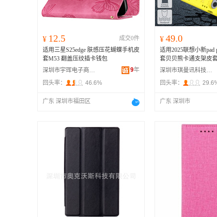
12.5
49.0
¥
成交0件
¥
适用三星S25edge 肤感压花蝴蝶手机皮
适用2025联想小新pad 
套M53 翻盖压纹插卡钱包
套贝贝熊卡通支架皮
9
年
深圳市宇珲电子商务有限公司
深圳市琪曼讯科技有限公司
回头率：
46.6%
回头率：
29.6
广东 深圳市福田区
广东 深圳市