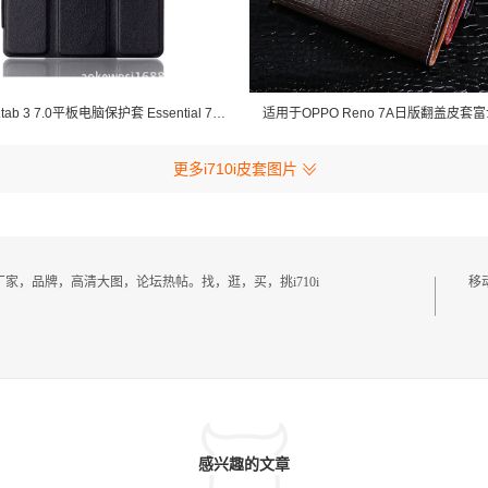
适用于联想tab 3 7.0平板电脑保护套 Essential 710 F I皮套
更多i710i皮套图片
i皮套厂家，品牌，高清大图，论坛热帖。找，逛，买，挑i710i
移
感兴趣的文章