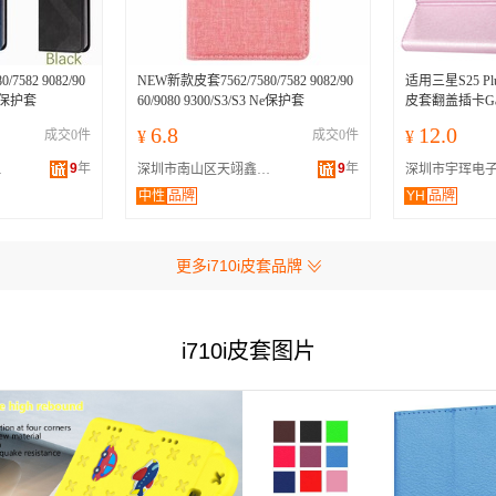
7582 9082/90
NEW新款皮套7562/7580/7582 9082/90
适用三星S25 
 Ne保护套
60/9080 9300/S3/S3 Ne保护套
皮套翻盖插卡Gala
6.8
12.0
成交0件
¥
成交0件
¥
9
年
9
年
发商行
深圳市南山区天翊鑫数码配件批发商行
中性
品牌
YH
品牌
更多i710i皮套品牌
i710i皮套图片