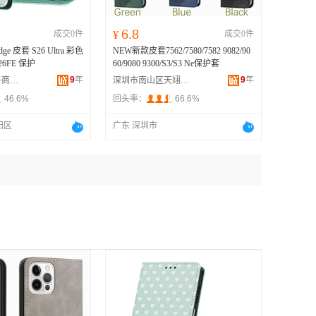
6.8
成交0件
¥
成交0件
ge 皮套 S26 Ultra 彩色
NEW新款皮套7562/7580/7582 9082/90
6FE 保护
60/9080 9300/S3/S3 Ne保护套
9
年
9
年
深圳市宇珲电子商务有限公司
深圳市南山区天翊鑫数码配件批发商行
46.6%
回头率：
66.6%
田区
广东 深圳市