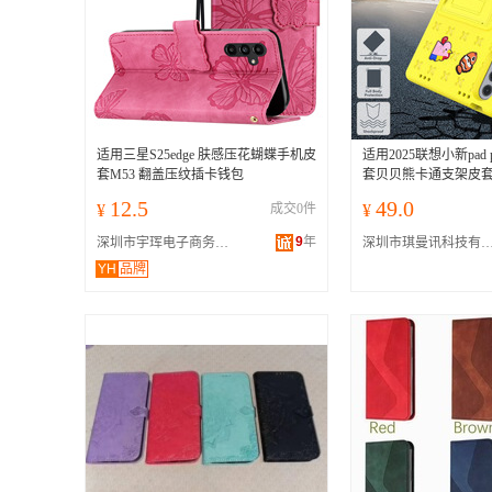
适用三星S25edge 肤感压花蝴蝶手机皮
适用2025联想小新pad 
套M53 翻盖压纹插卡钱包
套贝贝熊卡通支架皮
12.5
49.0
¥
成交0件
¥
9
年
深圳市宇珲电子商务有限公司
深圳市琪曼讯科技有限
YH
品牌