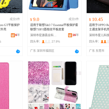
9.0
10.45
成交0件
¥
成交0件
¥
pro GT平板保护
适用于联想Tab3 7 Essential平板保护套
适用于OPPO R
套外壳
联想710F/I荔枝纹平板皮套
士通支架手机
6
年
16
年
深圳市宏源昌业科技有限公司
%
回头率：
27.9%
回头率：
广东 深圳市福田区
广东 东莞市