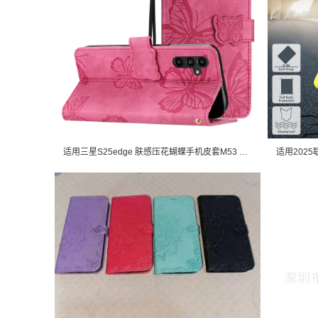
适用三星S25edge 肤感压花蝴蝶手机皮套M53 翻盖压纹插卡钱包