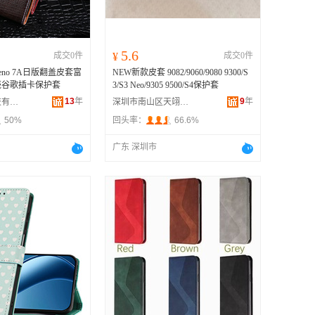
5.6
成交0件
¥
成交0件
eno 7A日版翻盖皮套富
NEW新款皮套 9082/9060/9080 9300/S
壳谷歌插卡保护套
3/S3 Neo/9305 9500/S4保护套
13
年
9
年
深圳市星儿科技有限公司
深圳市南山区天翊鑫数码配件批发商行
50%
回头率：
66.6%
广东 深圳市