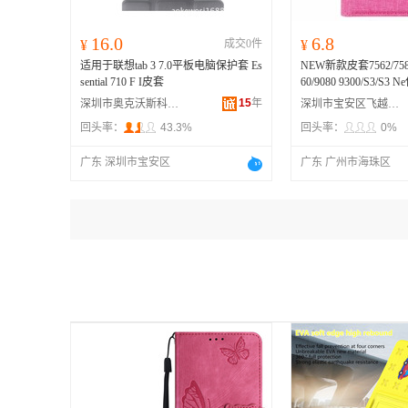
16.0
6.8
¥
成交0件
¥
适用于联想tab 3 7.0平板电脑保护套 Es
NEW新款皮套7562/7580/
sential 710 F I皮套
60/9080 9300/S3/S3
15
年
深圳市奥克沃斯科技有限公司
深圳市宝安区飞越数码通讯商行
回头率：
43.3%
回头率：
0%
广东 深圳市宝安区
广东 广州市海珠区