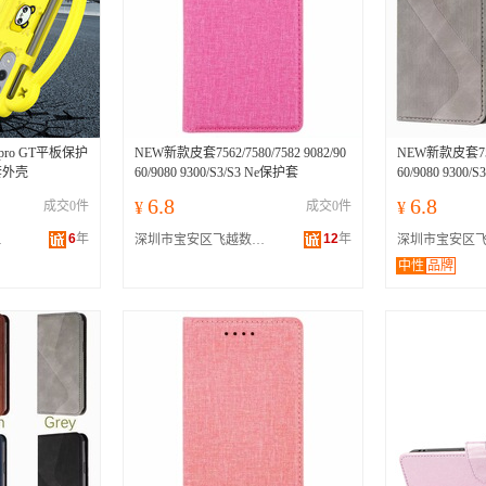
pro GT平板保护
NEW新款皮套7562/7580/7582 9082/90
NEW新款皮套7562/
套外壳
60/9080 9300/S3/S3 Ne保护套
60/9080 9300/
6.8
6.8
成交0件
¥
成交0件
¥
6
年
12
年
公司
深圳市宝安区飞越数码通讯商行
中性
品牌