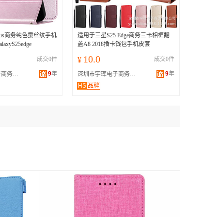
Plus商务纯色蚕丝纹手机
适用于三星S25 Edge商务三卡相框翻
xyS25edge
盖A8 2018插卡钱包手机皮套
10.0
成交0件
¥
成交0件
9
年
9
年
深圳市宇珲电子商务有限公司
深圳市宇珲电子商务有限公司
HS
品牌