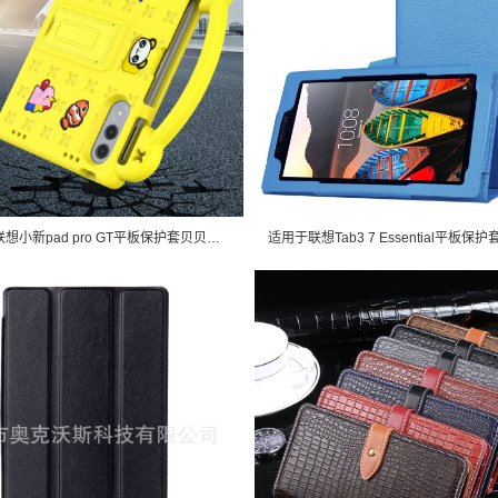
适用2025联想小新pad pro GT平板保护套贝贝熊卡通支架皮套外壳