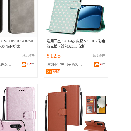
7580/7582 9082/90
适用三星 S26 Edge 皮套 S26 Ultra 彩色
S3/S3 Ne保护套
波点插卡钱包S26FE 保护
12.5
成交0件
¥
成交0件
12
年
9
年
深圳市宝安区飞越数码通讯商行
深圳市宇珲电子商务有限公司
XY
品牌