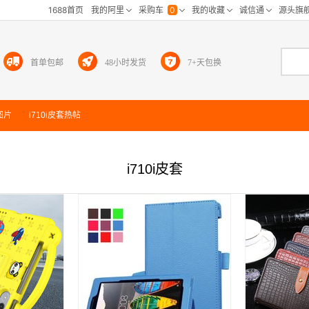
首单包邮
48小时发货
7+天包换
图片
i710i皮套
热帖
i710i皮套