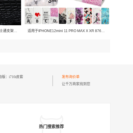
适用于OPPO Reno 7A日版翻盖皮套富士通支架手机壳谷歌插卡保护套
适用于IPHONE12mini 11 PRO MAX X XR 876P NOTES20S10浮雕3D皮套
动版：
i710i皮套
发布询价单
让千万商家找到您
热门搜索推荐