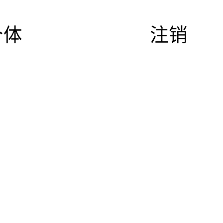
个体
注销