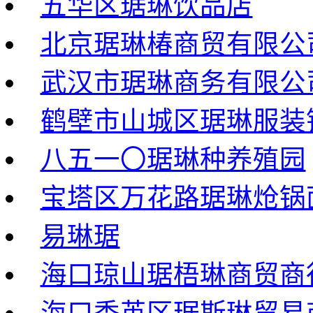
五华区琚琳饮品店
北京琚琳椿商贸有限公
武汉市琚琳商务有限公
鹤壁市山城区琚琳服装
八五一〇琚琳种养殖园
宝塔区万花路琚琳炝锅
易琳琚
海口琼山琚梧琳商贸商