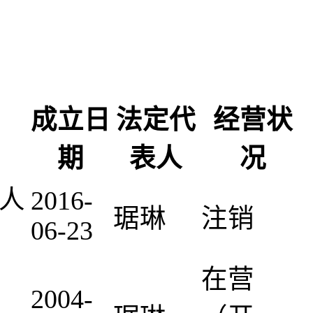
成立日
法定代
经营状
期
表人
况
然人
2016-
琚琳
注销
06-23
在营
2004-