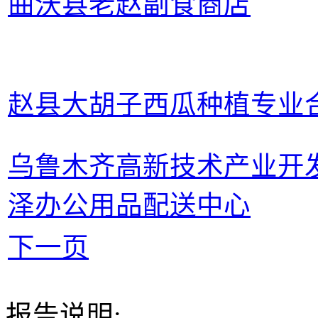
曲沃县老赵副食商店
赵县大胡子西瓜种植专业
乌鲁木齐高新技术产业开
泽办公用品配送中心
下一页
报告说明: