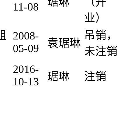
琚琳
（开
11-08
业）
组
吊销，
2008-
袁琚琳
05-09
未注销
2016-
琚琳
注销
10-13