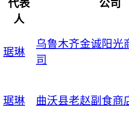
代表
公司
人
乌鲁木齐金诚阳光
琚琳
司
琚琳
曲沃县老赵副食商