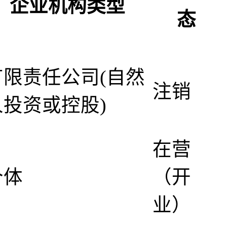
企业机构类型
态
有限责任公司(自然
注销
人投资或控股)
在营
个体
（开
业）