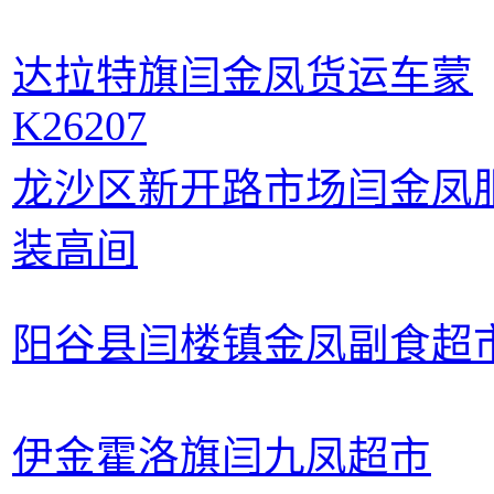
达拉特旗闫金凤货运车蒙
K26207
龙沙区新开路市场闫金凤
装高间
阳谷县闫楼镇金凤副食超
伊金霍洛旗闫九凤超市