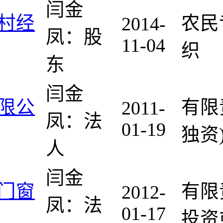
闫金
村经
农民
2014-
凤：股
11-04
织
东
闫金
限公
有限
2011-
凤：法
01-19
独资
人
闫金
门窗
有限
2012-
凤：法
01-17
投资