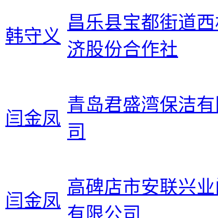
昌乐县宝都街道西
韩守义
济股份合作社
青岛君盛湾保洁有
闫金凤
司
高碑店市安联兴业
闫金凤
有限公司