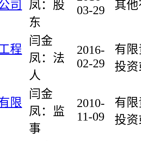
公司
凤：股
其他
03-29
东
闫金
工程
有限
2016-
凤：法
02-29
投资
人
闫金
有限
有限
2010-
凤：监
11-09
投资
事