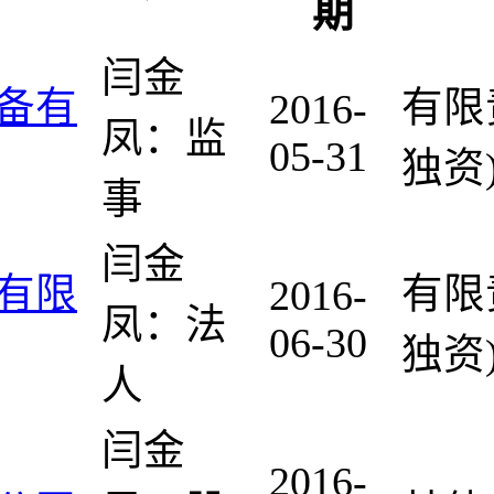
期
闫金
备有
有限
2016-
凤：监
05-31
独资
事
闫金
有限
有限
2016-
凤：法
06-30
独资
人
闫金
2016-