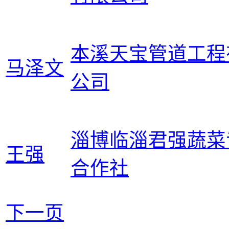
本溪天宝管道工程
马泽文
公司
淄博临淄君强蔬菜
王强
合作社
下一页