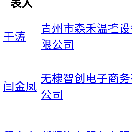
表人
青州市森禾温控设
于涛
限公司
无棣智创电子商务
闫金凤
公司