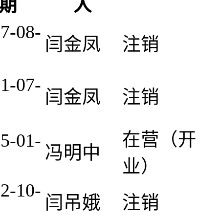
期
人
7-08-
闫金凤
注销
1-07-
闫金凤
注销
在营（开
5-01-
冯明中
业）
2-10-
闫吊娥
注销