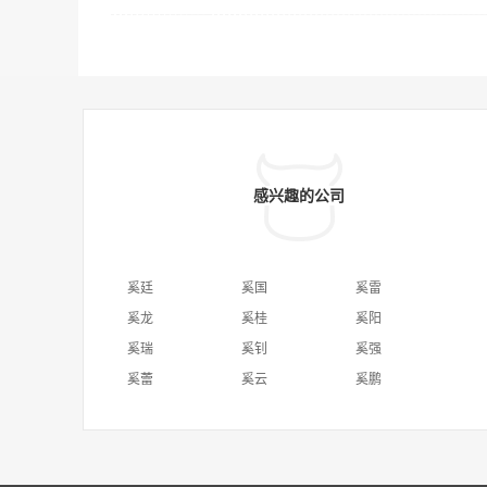
感兴趣的公司
奚廷
奚国
奚雷
奚龙
奚桂
奚阳
奚瑞
奚钊
奚强
奚蕾
奚云
奚鹏