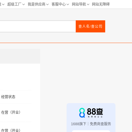
查人名/查公司
经营状态
在营（开业）
1688旗下｜免费商查服务
在营（开业）