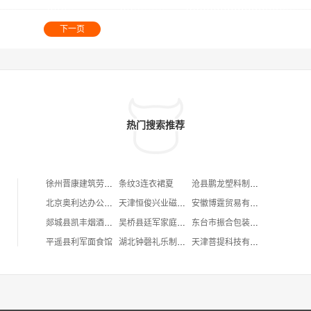
下一页
热门搜索推荐
徐州晋康建筑劳务有限公司
条纹3连衣裙夏
沧县鹏龙塑料制品厂
北京奥利达办公设备服务部
天津恒俊兴业磁业有限责任公司
安徽博霆贸易有限公司
郯城县凯丰烟酒副食商店
吴桥县廷军家庭农场
东台市振合包装材料有限公司
平遥县利军面食馆
湖北钟磬礼乐制造有限公司
天津菩提科技有限公司