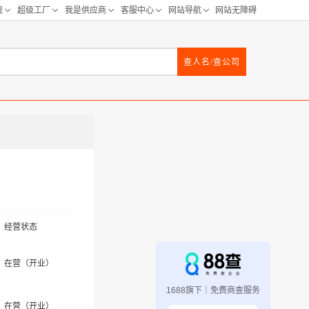
查人名/查公司
经营状态
在营（开业）
1688旗下｜免费商查服务
在营（开业）