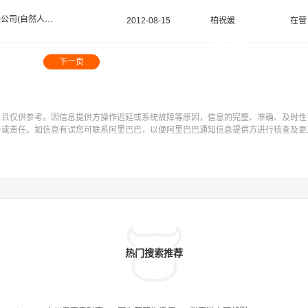
有限责任公司(自然人投资或控股)
2012-08-15
柏祝媛
在营
下一页
，且仅供参考。因信息提供方操作迟延或系统故障等原因，信息的完整、准确、及时性
务或责任。如信息有误您可联系阿里巴巴，以便阿里巴巴通知信息提供方进行核查及更
热门搜索推荐