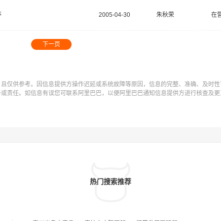
体
2005-04-30
朱秋荣
在
下一页
，且仅供参考。因信息提供方操作迟延或系统故障等原因，信息的完整、准确、及时性
务或责任。如信息有误您可联系阿里巴巴，以便阿里巴巴通知信息提供方进行核查及更
热门搜索推荐