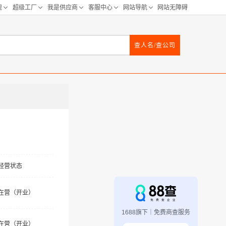
查人名/查公司
经营状态
在营（开业）
1688旗下｜免费商查服务
在营（开业）