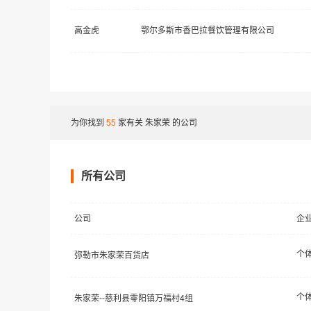
高金虎
鄂尔多斯市香巴拉餐饮管理有限公司
为你找到
55
家有关
朱家荣
的公司
所有公司
公司
企
个
弥勒市朱家荣百货店
个
朱家荣--慈利县零阳镇万福村4组