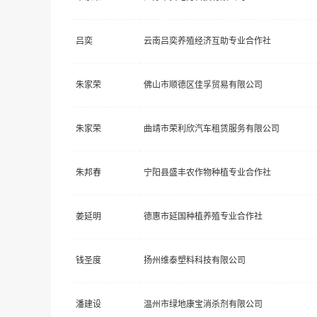
吕奕
云南吕奕养殖经济互助专业合作社
朱家荣
佛山市顺德区佳孚贸易有限公司
朱家荣
曲靖市荣利欣汽车租赁服务有限公司
朱邦春
宁阳县盛丰农作物种植专业合作社
姜延明
德惠市延国种植养殖专业合作社
钱圣度
扬州维泰塑料科技有限公司
潘建设
温州市绿地康宝消杀剂有限公司