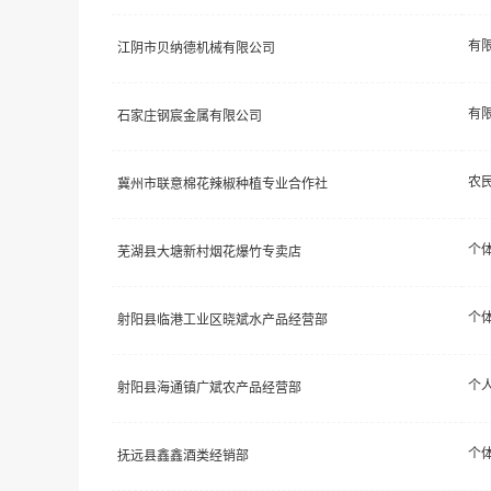
江阴市贝纳德机械有限公司
石家庄钢宸金属有限公司
农
冀州市联意棉花辣椒种植专业合作社
个
芜湖县大塘新村烟花爆竹专卖店
个
射阳县临港工业区晓斌水产品经营部
个
射阳县海通镇广斌农产品经营部
个
抚远县鑫鑫酒类经销部