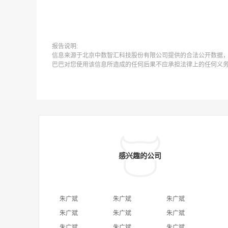
报告说明:
信息来源于北京中数智汇科技股份有限公司提供的合法公开数据
巴巴对您使用该信息所造成的任何后果不应承担法律上的任何义
感兴趣的公司
朱广斌
朱广斌
朱广斌
朱广斌
朱广斌
朱广斌
朱广斌
朱广斌
朱广斌