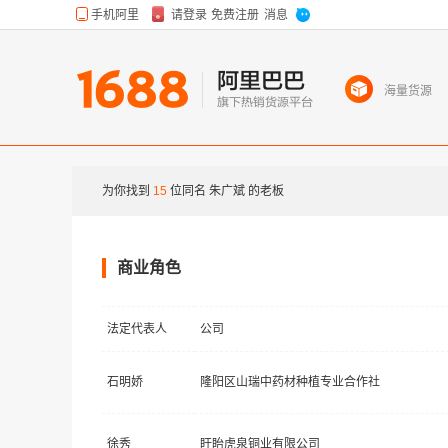
海量货源
为你找到
15
位同名
朱广斌
的老板
商业角色
法定代表人
公司
石明娇
隆阳区山瑞中药材种植专业合作社
徐秀
盱眙虎泉铜业有限公司