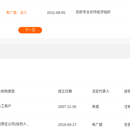
农民专业合作经济组织
朱广斌：法人
2011-08-05
下一页
业机构类型
成立日期
法定代表人
经
体工商户
2007-11-30
朱斌
注
有限责任公司(自然人独资)
2016-05-27
朱广斌
在