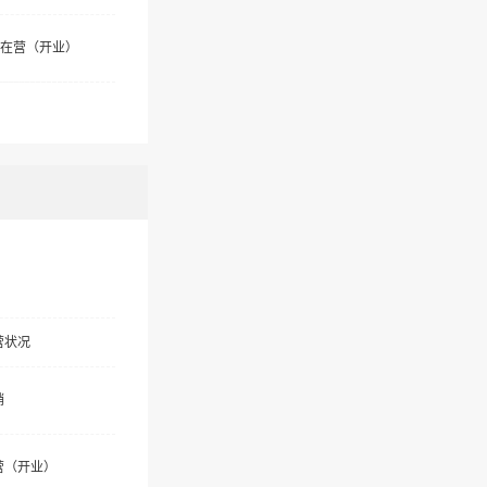
在营（开业）
营状况
销
营（开业）