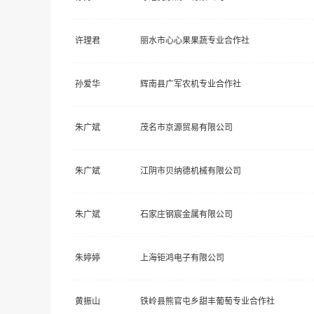
许理君
丽水市心心果果蔬专业合作社
孙爱华
辉南县广军农机专业合作社
朱广斌
茂名市京源贸易有限公司
朱广斌
江阴市贝纳德机械有限公司
朱广斌
石家庄钢宸金属有限公司
朱婷婷
上海钜鸿电子有限公司
黄振山
铁岭县熊官屯乡甜丰葡萄专业合作社