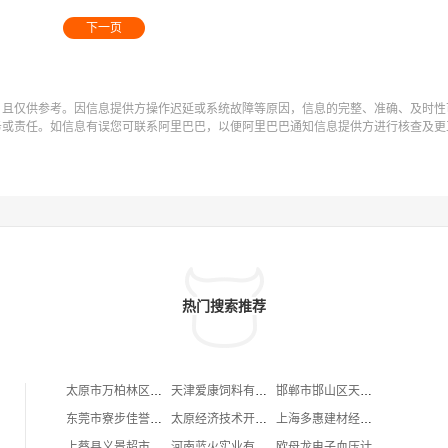
下一页
，且仅供参考。因信息提供方操作迟延或系统故障等原因，信息的完整、准确、及时性
务或责任。如信息有误您可联系阿里巴巴，以便阿里巴巴通知信息提供方进行核查及更
热门搜索推荐
太原市万柏林区吕氏光速厨房餐馆
天津爱康饲料有限公司
邯郸市邯山区天哲办公用品经营部
东莞市寮步佳誉精密五金厂
太原经济技术开发区华韧百货店
上海多惠建材经营部
上蔡县义景超市
河南蓝火实业有限公司
欧母龙电子血压计