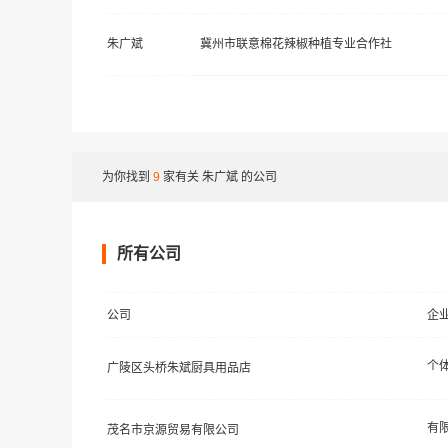
朱广斌
冀州市联意棉花辣椒种植专业合作社
为你找到
9
家有关
朱广斌
的公司
所有公司
公司
企
个
广陵区头桥朱斌厨具用品店
茂名市京源贸易有限公司