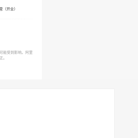
营（开业）
可能受到影响。阿里
正。