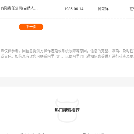
有限责任公司(自然人投资或控股)
1985-06-14
钟荣祥
在
下一页
，且仅供参考。因信息提供方操作迟延或系统故障等原因，信息的完整、准确、及时性
务或责任。如信息有误您可联系阿里巴巴，以便阿里巴巴通知信息提供方进行核查及更
热门搜索推荐