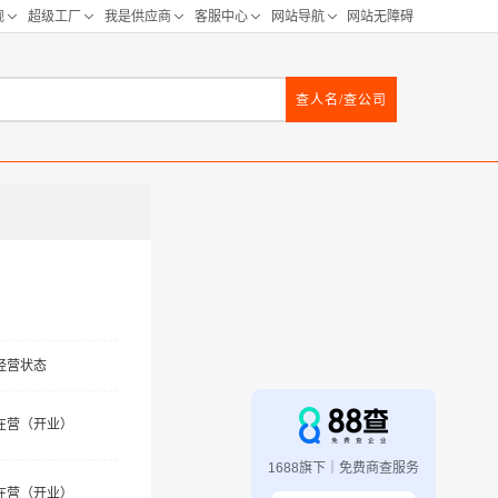
查人名/查公司
经营状态
在营（开业）
1688旗下｜免费商查服务
在营（开业）