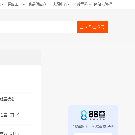
查人名/查公司
经营状态
在营（开业）
1688旗下｜免费商查服务
在营（开业）