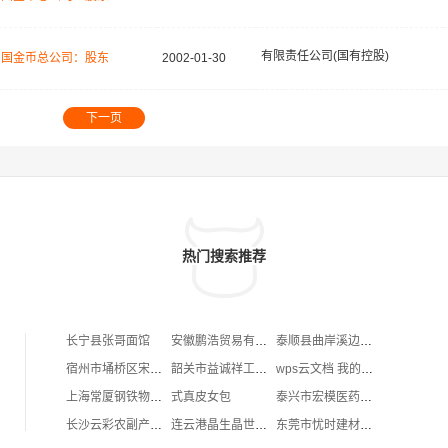
有限责任公司(国有控股)
中国金币总公司：股东
2002-01-30
下一页
热门搜索推荐
长宁县张哥面馆
安徽鹏浩贸易有限公司
泰顺县曲岸溪边民宿
宿州市埇桥区宋健造型
韶关市益诚祥工程机械有限公司
wps云文档 我的电脑 怎么删除
上海常厦钢铁物资有限公司
式真皮女包
泰兴市宏模医药信息咨询服务中心
长沙云彩农副产品有限公司
连云港晶生晶世贸易有限公司
东莞市忧时建材有限公司