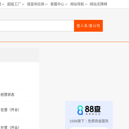
查人名/查公司
经营状态
在营（开业）
1688旗下｜免费商查服务
在营（开业）