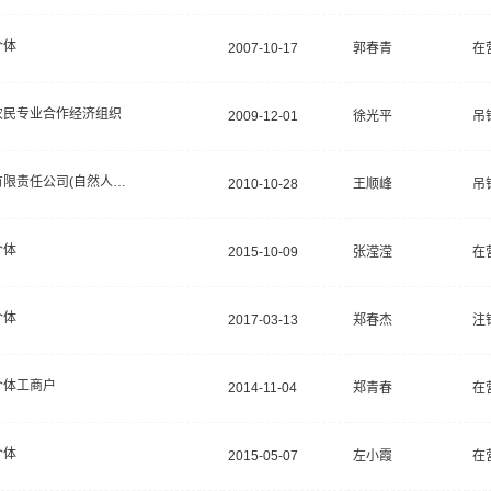
个体
2007-10-17
郭春青
在
农民专业合作经济组织
2009-12-01
徐光平
吊
有限责任公司(自然人投资或控股)
2010-10-28
王顺峰
吊
个体
2015-10-09
张滢滢
在
个体
2017-03-13
郑春杰
注
个体工商户
2014-11-04
郑青春
在
个体
2015-05-07
左小霞
在