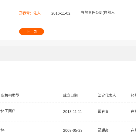
有限责任公司(自然人独资)
郑春青：法人
2016-11-02
下一页
企业机构类型
成立日期
法定代表人
经
个体工商户
2013-11-11
郑春青
在
个体
2008-05-23
郑耀彦
在