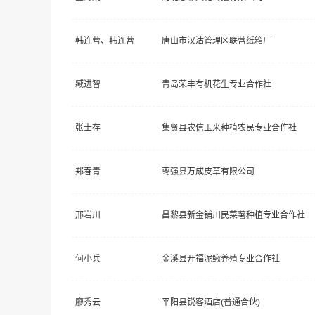
韩连营、韩连营
唐山市汉沽管理区联营纸箱厂
臧进智
青岛荣丰有机花生专业合作社
张士存
集贤县农信玉米种植农民专业合作社
郑春青
枣强县万成皮草有限公司
邢岩川
昌黎县新金铺川民菜薯种植专业合作社
何小兵
金溪县开福泥鳅养殖专业合作社
廖秀云
平阳县锐客酒店(普通合伙)