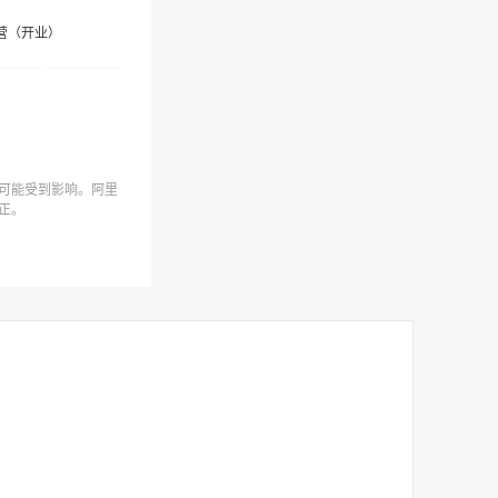
营（开业）
可能受到影响。阿里
正。