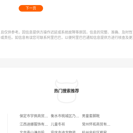
下一页
，且仅供参考。因信息提供方操作迟延或系统故障等原因，信息的完整、准确、及时性
务或责任。如信息有误您可联系阿里巴巴，以便阿里巴巴通知信息提供方进行核查及更
热门搜索推荐
保定市宇佩商贸有限公司
衡水市桃城区乃军保洁服务处
男童套脚靴
江西迪娜服饰有限公司
儿童冬袄
常州怀拓商贸有限公司
北京南山谦益投资管理有限公司
安庆市迪龙物资回收有限公司
杭州余杭区瓶窑镇森化家庭农场