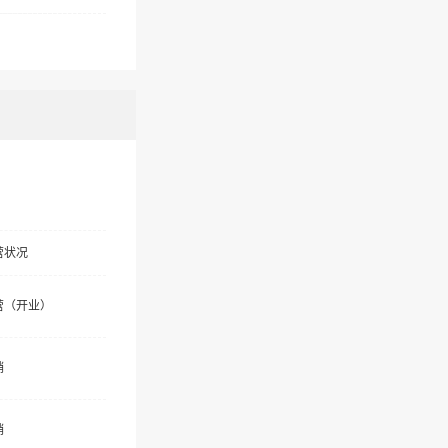
营状况
营（开业）
销
销