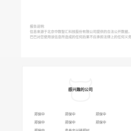
报告说明:
信息来源于北京中数智汇科技股份有限公司提供的合法公开数据
巴巴对您使用该信息所造成的任何后果不应承担法律上的任何义
感兴趣的公司
郑保中
郑保中
郑保中
郑保中
郑保中
郑保中
郑保中
蠡县辛兴镇郑村马保中卫生所