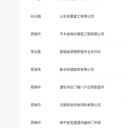
孙元国
山东安厦建工有限公司
郑保中
平乡县保中建筑工程有限公司
李云霞
黎城县郑德养殖专业合作社
郑海伟
衡水彤键装饰有限公司
郑保中
遵化市石门镇八户庄郑家超市
郑保中
河南和创农牧饲料有限公司
郑保中
顺平县宝盛通讯器材门市部