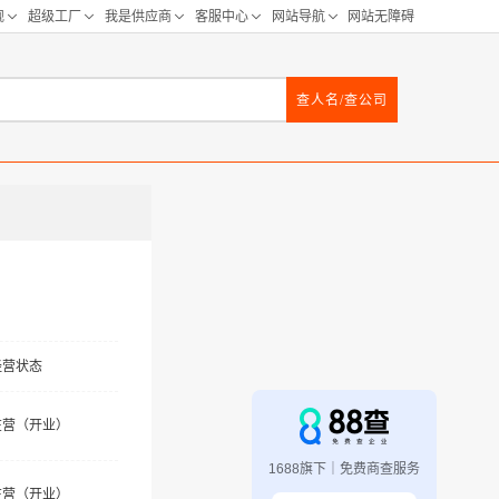
查人名/查公司
经营状态
在营（开业）
1688旗下｜免费商查服务
在营（开业）