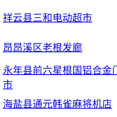
祥云县三和电动超市
昂昂溪区老根发廊
永年县前六星根国铝合金
市
海盐县通元韩雀麻将机店