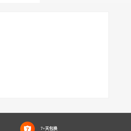
7+天包换