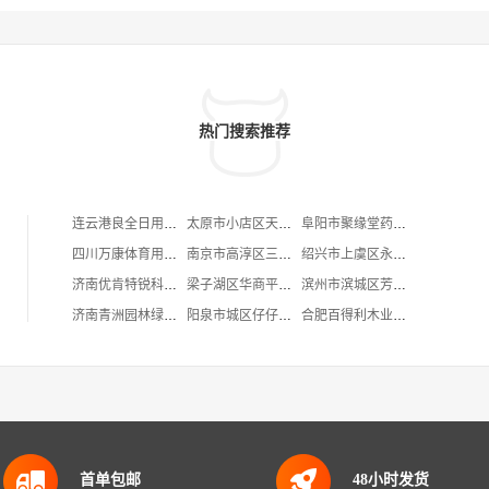
热门搜索推荐
连云港良全日用品销售有限公司
太原市小店区天得利服饰店
阜阳市聚缘堂药品零售连锁有限公司界首市人民中路中心店
四川万康体育用品有限公司
南京市高淳区三顾冒餐饮店
绍兴市上虞区永锋建材店
济南优肯特锐科技有限公司
梁子湖区华商平价超市太和店
滨州市滨城区芳鑫超市
济南青洲园林绿化工程有限公司
阳泉市城区仔仔造型工作室
合肥百得利木业有限公司
首单包邮
48小时发货