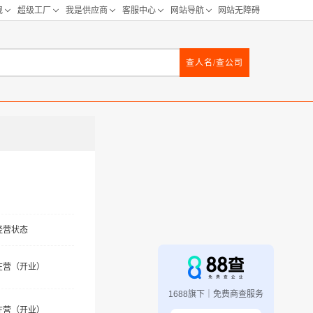
查人名/查公司
经营状态
在营（开业）
1688旗下｜免费商查服务
在营（开业）