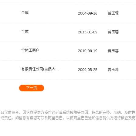
个体
2004-09-18
曾玉蓉
个体
2015-01-09
曾玉蓉
个体工商户
2010-08-19
曾玉蓉
有限责任公司(自然人投资或控股)
2009-05-25
曾玉蓉
下一页
，且仅供参考。因信息提供方操作迟延或系统故障等原因，信息的完整、准确、及时性
务或责任。如信息有误您可联系阿里巴巴，以便阿里巴巴通知信息提供方进行核查及更