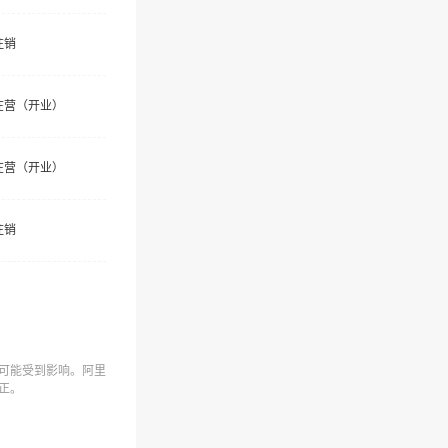
注销
在营（开业）
在营（开业）
注销
可能受到影响。阿里
正。