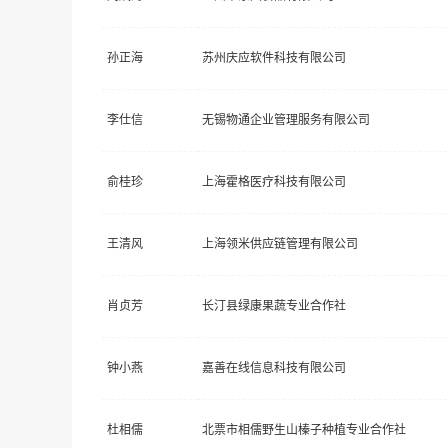
孙正海
苏州庆应软件科技有限公司
李仕信
无锡物通企业管理服务有限公司
俞桂珍
上海霍格医疗科技有限公司
王清风
上海领米供应链管理有限公司
肖贞芳
长汀县绿康果蔬专业合作社
钟小燕
嘉善在线信息科技有限公司
杜相儒
北票市相儒野生山榛子种植专业合作社