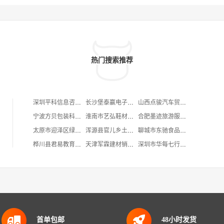
热门搜索推荐
深圳平科信息咨询有限公司
长沙堡泰赢电子产品贸易有限公司
山西点骏汽车贸易有限公司
宁波方贝包装科技有限公司
淮南市艺弘鞋材有限公司
合肥墨迹旅游服务有限公司
太原市迎泽区绿丝鲜花礼品经销部
浑源县官儿乡土岭村张义运输户
聊城市东驰食品有限公司
桦川县君易教育咨询部
天津军霖建材销售有限公司
深圳市华每七行服饰有限公司
首单包邮
48小时发货