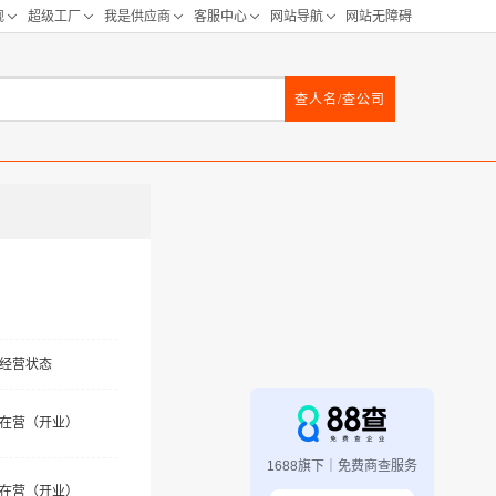
查人名/查公司
经营状态
在营（开业）
1688旗下｜免费商查服务
在营（开业）