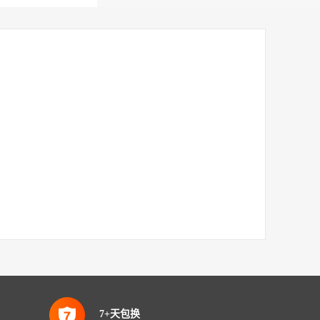
7+天包换