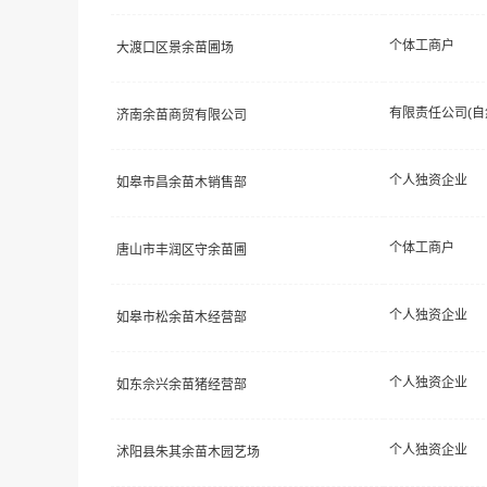
个体工商户
大渡口区景余苗圃场
济南余苗商贸有限公司
个人独资企业
如皋市昌余苗木销售部
个体工商户
唐山市丰润区守余苗圃
个人独资企业
如皋市松余苗木经营部
个人独资企业
如东佘兴余苗猪经营部
个人独资企业
沭阳县朱其余苗木园艺场