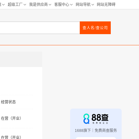
查人名/查公司
经营状态
在营（开业）
1688旗下｜免费商查服务
在营（开业）