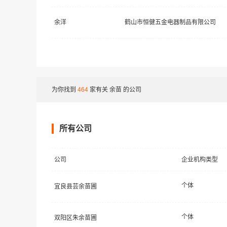
余洋
鹤山市恒健五金电器制品有限公司
为你找到
464
家有关
余苗
的公司
所有公司
公司
企业机构类型
个体
宜良县芸余苗圃
个体
双阳区朱余苗圃