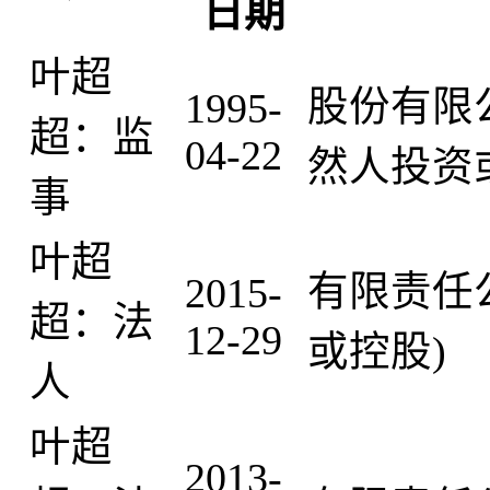
日期
叶超
股份有限
1995-
超：监
04-22
然人投资
事
叶超
有限责任
2015-
超：法
12-29
或控股)
人
叶超
2013-