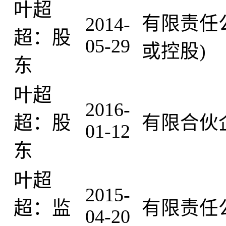
叶超
有限责任
2014-
超：股
05-29
或控股)
东
叶超
2016-
超：股
有限合伙
01-12
东
叶超
2015-
超：监
有限责任
04-20