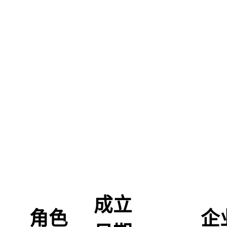
成立
角色
企