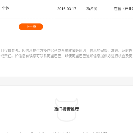
个体
2016-03-17
杨占民
在营（开业
下一页
，且仅供参考。因信息提供方操作迟延或系统故障等原因，信息的完整、准确、及时性
务或责任。如信息有误您可联系阿里巴巴，以便阿里巴巴通知信息提供方进行核查及更
热门搜索推荐