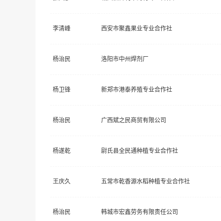
李清峰
西安市聚鑫果业专业合作社
杨治民
洛阳市中州焊剂厂
杨卫锋
新郑市港泰养殖专业合作社
杨治民
广西斌之民商贸有限公司
杨遂乾
尉氏县全民通种植专业合作社
王庆久
五常市乾香源水稻种植专业合作社
杨治民
韩城市宏鑫劳务有限责任公司