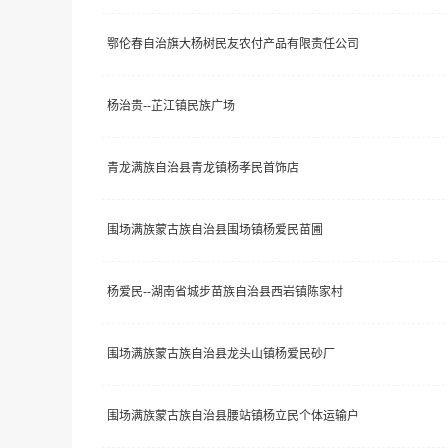
鄂伦春自治旗大杨树民友农付产品有限责任公司
杨治贵--芷江镇民族广场
青龙满族自治县青龙镇杨孝民首饰店
围场满族蒙古族自治县围场镇杨爱民苗圃
杨爱民--湖南省城步苗族自治县西岩镇陈家村
围场满族蒙古族自治县龙头山镇杨爱民砂厂
围场满族蒙古族自治县腰站镇杨立民个体运输户