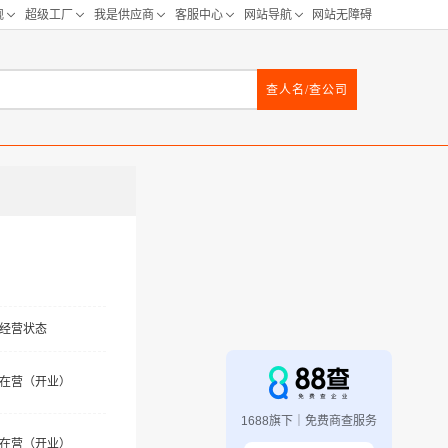
查人名/查公司
经营状态
在营（开业）
1688旗下｜免费商查服务
在营（开业）