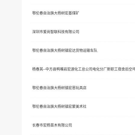
鄂伦春自治旗大杨树宏基煤矿
深圳市爱尚智联科技有限公司
鄂伦春自治旗大杨树镇宏达货物运输车队
杨春其--中方县鸭嘴岩宏源化工总公司电化分厂新职工宿舍后空
鄂伦春自治旗大杨树镇宏恩玩具店
鄂伦春自治旗大杨树镇宏蒙美术社
长春市宏杨苗木有限公司