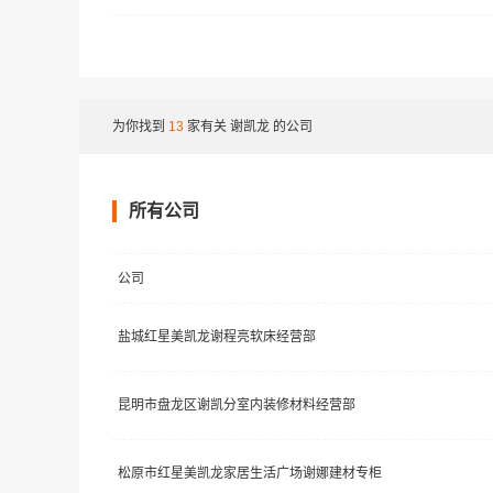
为你找到
13
家有关
谢凯龙
的公司
所有公司
公司
盐城红星美凯龙谢程亮软床经营部
昆明市盘龙区谢凯分室内装修材料经营部
松原市红星美凯龙家居生活广场谢娜建材专柜